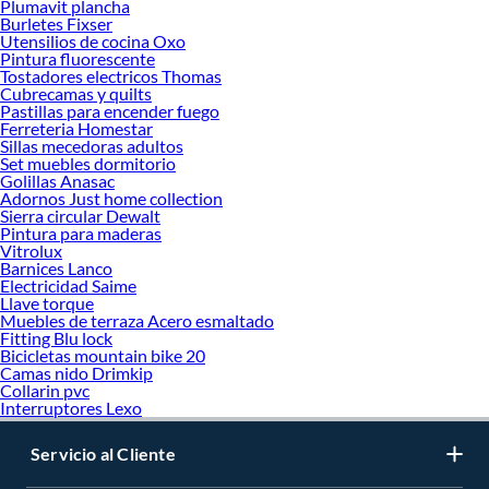
Plumavit plancha
Burletes Fixser
Utensilios de cocina Oxo
Pintura fluorescente
Tostadores electricos Thomas
Cubrecamas y quilts
Pastillas para encender fuego
Ferreteria Homestar
Sillas mecedoras adultos
Set muebles dormitorio
Golillas Anasac
Adornos Just home collection
Sierra circular Dewalt
Pintura para maderas
Vitrolux
Barnices Lanco
Electricidad Saime
Llave torque
Muebles de terraza Acero esmaltado
Fitting Blu lock
Bicicletas mountain bike 20
Camas nido Drimkip
Collarin pvc
Interruptores Lexo
Servicio al Cliente