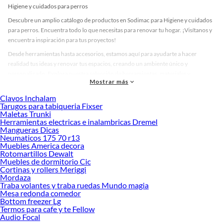
Higiene y cuidados para perros
Descubre un amplio catálogo de productos en Sodimac para Higiene y cuidados
para perros. Encuentra todo lo que necesitas para renovar tu hogar. ¡Visítanos y
encuentra inspiración para tus proyectos!
Desde herramientas hasta accesorios, estamos aquí para ayudarte a hacer
realidad tus ideas y renovar tus espacios, creando un ambiente único y
personalizado. Explora nuestra selección de herramientas, materiales y
Mostrar más
accesorios de calidad que te ayudarán a crear un espacio más tú.
Clavos Inchalam
Desde remodelaciones hasta proyectos de decoración, estamos aquí para hacer
Tarugos para tabiqueria Fixser
tus ideas realidad. ¡Visítanos y encuentra todo lo que tenemos para ofrecerte en
Maletas Trunki
Higiene y cuidados para perros!
Herramientas electricas e inalambricas Dremel
Mangueras Dicas
Explora la variedad de productos de Higiene y cuidados para perros en
Neumaticos 175 70 r13
Sodimac
Muebles America decora
Rotomartillos Dewalt
Herramientas, materiales y accesorios de calidad para tus proyectos y
Muebles de dormitorio Cic
renovación de espacios. ¡Visítanos y descubre todo lo que tenemos para
Cortinas y rollers Meriggi
ofrecerte!
Mordaza
Traba volantes y traba ruedas Mundo magia
Encuentra una amplia variedad de productos de Higiene y cuidados para perros
Mesa redonda comedor
en Sodimac. Encuentra todo lo necesario para tus proyectos de renovación y
Bottom freezer Lg
Termos para cafe y te Fellow
decoración. ¡Visítanos y haz tus ideas realidad!
Audio Focal