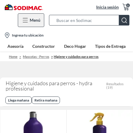
0
Inicia sesión
Menú
Search
Bar
location-
Ingresa tu ubicación
icon
Asesoría
Constructor
Deco Hogar
Tipos de Entrega
Home
Mascotas - Perros
Higiene y cuidados para perros
Higiene y cuidados para perros - hydra
Resultados
professional
(
19
)
Llega mañana
Retira mañana