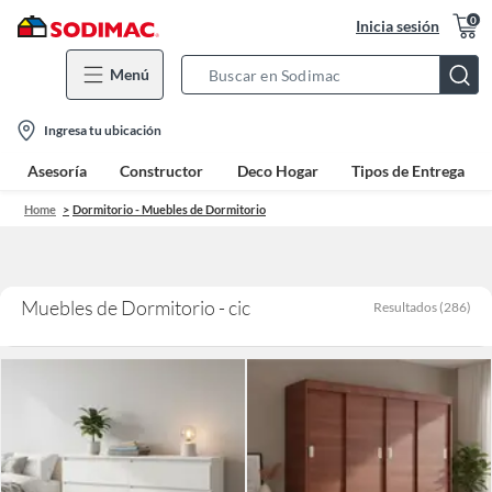
0
Inicia sesión
Menú
Search
Bar
location-
Ingresa tu ubicación
icon
Asesoría
Constructor
Deco Hogar
Tipos de Entrega
Home
Dormitorio - Muebles de Dormitorio
Muebles de Dormitorio - cic
Resultados
(
286
)