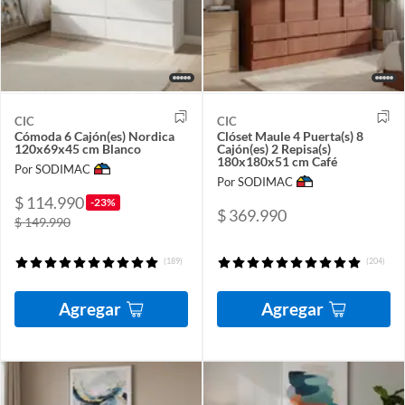
CIC
CIC
Cómoda 6 Cajón(es) Nordica
Clóset Maule 4 Puerta(s) 8
120x69x45 cm Blanco
Cajón(es) 2 Repisa(s)
180x180x51 cm Café
Por SODIMAC
Por SODIMAC
$ 114.990
-23%
$ 369.990
$ 149.990
(189)
(204)
Agregar
Agregar