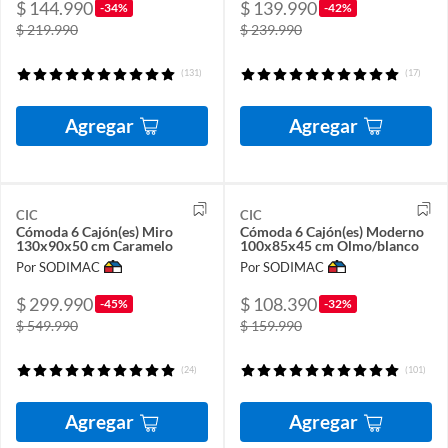
$ 144.990
$ 139.990
-34%
-42%
$ 219.990
$ 239.990
(131)
(17)
Agregar
Agregar
CIC
CIC
Cómoda 6 Cajón(es) Miro
Cómoda 6 Cajón(es) Moderno
130x90x50 cm Caramelo
100x85x45 cm Olmo/blanco
Por SODIMAC
Por SODIMAC
$ 299.990
$ 108.390
-45%
-32%
$ 549.990
$ 159.990
(24)
(101)
Agregar
Agregar