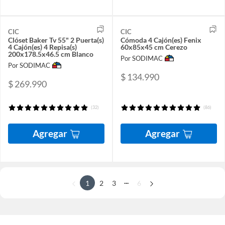
CIC
CIC
Clóset Baker Tv 55" 2 Puerta(s)
Cómoda 4 Cajón(es) Fenix
4 Cajón(es) 4 Repisa(s)
60x85x45 cm Cerezo
200x178.5x46.5 cm Blanco
Por SODIMAC
Por SODIMAC
$ 134.990
$ 269.990
(32)
(86)
Agregar
Agregar
...
1
2
3
6