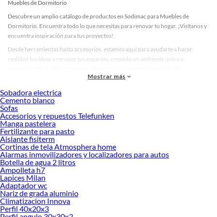
Muebles de Dormitorio
Descubre un amplio catálogo de productos en Sodimac para Muebles de
Dormitorio. Encuentra todo lo que necesitas para renovar tu hogar. ¡Visítanos y
encuentra inspiración para tus proyectos!
Desde herramientas hasta accesorios, estamos aquí para ayudarte a hacer
realidad tus ideas y renovar tus espacios, creando un ambiente único y
personalizado. Explora nuestra selección de herramientas, materiales y
Mostrar más
accesorios de calidad que te ayudarán a crear un espacio más tú.
Sobadora electrica
Desde remodelaciones hasta proyectos de decoración, estamos aquí para hacer
Cemento blanco
tus ideas realidad. ¡Visítanos y encuentra todo lo que tenemos para ofrecerte en
Sofas
Muebles de Dormitorio!
Accesorios y repuestos Telefunken
Manga pastelera
Explora la variedad de productos de Muebles de Dormitorio en Sodimac
Fertilizante para pasto
Aislante fisiterm
Herramientas, materiales y accesorios de calidad para tus proyectos y
Cortinas de tela Atmosphera home
renovación de espacios. ¡Visítanos y descubre todo lo que tenemos para
Alarmas inmovilizadores y localizadores para autos
ofrecerte!
Botella de agua 2 litros
Ampolleta h7
Encuentra una amplia variedad de productos de Muebles de Dormitorio en
Lapices Milan
Sodimac. Encuentra todo lo necesario para tus proyectos de renovación y
Adaptador wc
decoración. ¡Visítanos y haz tus ideas realidad!
Nariz de grada aluminio
Climatizacion Innova
Perfil 40x20x3
Perfil angulo 30x30x2