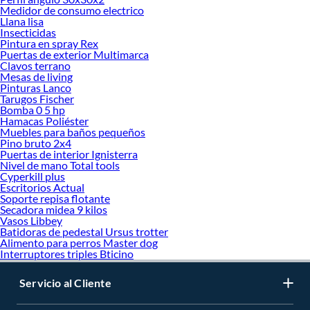
Medidor de consumo electrico
Llana lisa
Insecticidas
Pintura en spray Rex
Puertas de exterior Multimarca
Clavos terrano
Mesas de living
Pinturas Lanco
Tarugos Fischer
Bomba 0 5 hp
Hamacas Poliéster
Muebles para baños pequeños
Pino bruto 2x4
Puertas de interior Ignisterra
Nivel de mano Total tools
Cyperkill plus
Escritorios Actual
Soporte repisa flotante
Secadora midea 9 kilos
Vasos Libbey
Batidoras de pedestal Ursus trotter
Alimento para perros Master dog
Interruptores triples Bticino
Servicio al Cliente