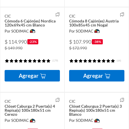
CIC
CIC
Cómoda 6 Cajón(es) Nordica
Cómoda 8 Cajón(es) Austria
120x69x45 cm Blanco
100x85x45 cm Nogal
Por SODIMAC
Por SODIMAC
$ 114.990
$ 107.990
-23%
-38%
$ 149.990
$ 172.990
(179)
(64)
Agregar
Agregar
CIC
CIC
Clóset Caburga 2 Puerta(s) 4
Clóset Caburgua 2 Puerta(s) 3
Repisa(s) 100x180x51 cm
Repisa(s) 100x180x51 cm
Cerezo
Blanco
Por SODIMAC
Por SODIMAC