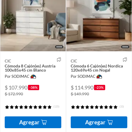
CIC
CIC
Cómoda 8 Cajón(es) Austria
Cómoda 6 Cajón(es) Nordica
100x85x45 cm Blanco
120x69x45 cm Nogal
Por SODIMAC
Por SODIMAC
$ 107.990
$ 114.990
-38%
-23%
$ 172.990
$ 149.990
(135)
(33)
Agregar
Agregar