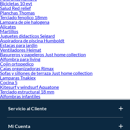
Bicicletas 10 evt
Salud Red relief
Planchas Thomas
Terciado fenolico 18mm
Lampara de pie halogena
Alicates
Martillos
Juguetes didacticos Seigard
Aspiradora de piscina Humboldt
Estacas para jardin
Ventiladores Heimat
Basureros y papeleros Just home collection
Alfombra para living
Cojin ortopedico
Cajas organizadoras Rimax
Sofas y sillones de terraza Just home collection
Lamparas Tnakiex
Cocina 5
Kitesurf y windsurf Aquatone
Terciado estructural 18 mm
Alfombras infantiles
Servicio al Cliente
Mi Cuenta