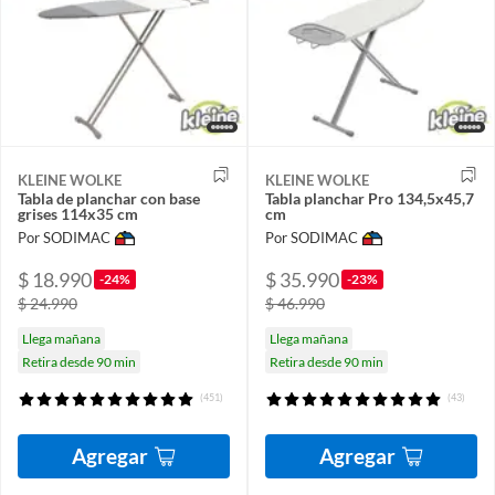
KLEINE WOLKE
KLEINE WOLKE
Tabla de planchar con base
Tabla planchar Pro 134,5x45,7
grises 114x35 cm
cm
Por SODIMAC
Por SODIMAC
$ 18.990
$ 35.990
-24%
-23%
$ 24.990
$ 46.990
Llega mañana
Llega mañana
Retira desde 90 min
Retira desde 90 min
(451)
(43)
Agregar
Agregar