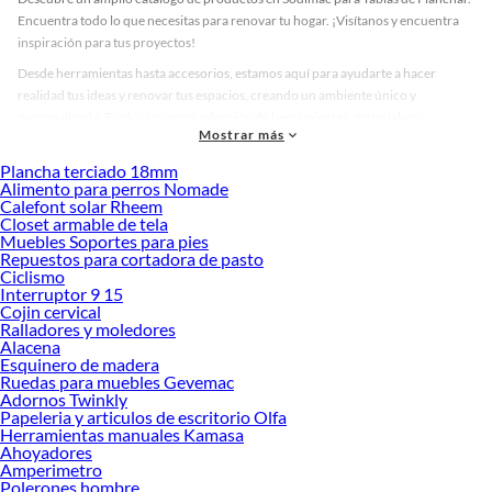
Encuentra todo lo que necesitas para renovar tu hogar. ¡Visítanos y encuentra
inspiración para tus proyectos!
Desde herramientas hasta accesorios, estamos aquí para ayudarte a hacer
realidad tus ideas y renovar tus espacios, creando un ambiente único y
personalizado. Explora nuestra selección de herramientas, materiales y
Mostrar más
accesorios de calidad que te ayudarán a crear un espacio más tú.
Plancha terciado 18mm
Desde remodelaciones hasta proyectos de decoración, estamos aquí para hacer
Alimento para perros Nomade
tus ideas realidad. ¡Visítanos y encuentra todo lo que tenemos para ofrecerte en
Calefont solar Rheem
Tablas de Planchar!
Closet armable de tela
Muebles Soportes para pies
Explora la variedad de productos de Tablas de Planchar en Sodimac
Repuestos para cortadora de pasto
Ciclismo
Herramientas, materiales y accesorios de calidad para tus proyectos y
Interruptor 9 15
renovación de espacios. ¡Visítanos y descubre todo lo que tenemos para
Cojin cervical
ofrecerte!
Ralladores y moledores
Alacena
Encuentra una amplia variedad de productos de Tablas de Planchar en Sodimac.
Esquinero de madera
Encuentra todo lo necesario para tus proyectos de renovación y decoración.
Ruedas para muebles Gevemac
¡Visítanos y haz tus ideas realidad!
Adornos Twinkly
Papeleria y articulos de escritorio Olfa
Herramientas manuales Kamasa
Ahoyadores
Amperimetro
Polerones hombre