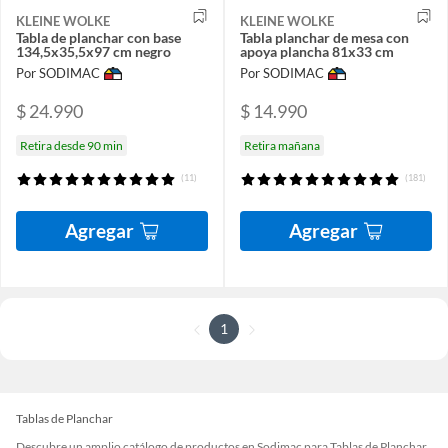
KLEINE WOLKE
KLEINE WOLKE
Tabla de planchar con base
Tabla planchar de mesa con
134,5x35,5x97 cm negro
apoya plancha 81x33 cm
Por SODIMAC
Por SODIMAC
$ 24.990
$ 14.990
Retira desde 90 min
Retira mañana
(11)
(181)
Agregar
Agregar
1
Tablas de Planchar
Descubre un amplio catálogo de productos en Sodimac para Tablas de Planchar.