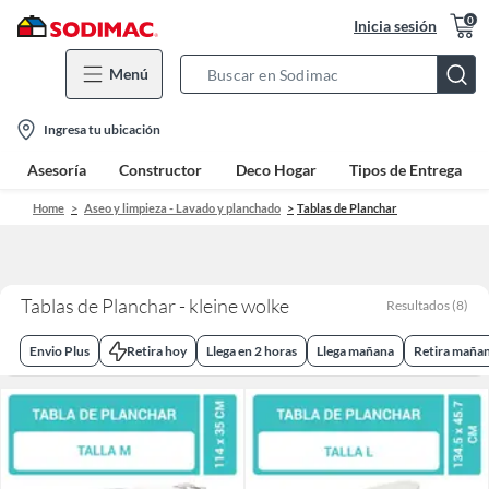
0
Inicia sesión
Menú
Search
Bar
location-
Ingresa tu ubicación
icon
Asesoría
Constructor
Deco Hogar
Tipos de Entrega
Home
Aseo y limpieza - Lavado y planchado
Tablas de Planchar
Tablas de Planchar - kleine wolke
Resultados
(
8
)
Envio Plus
Retira hoy
Llega en 2 horas
Llega mañana
Retira maña