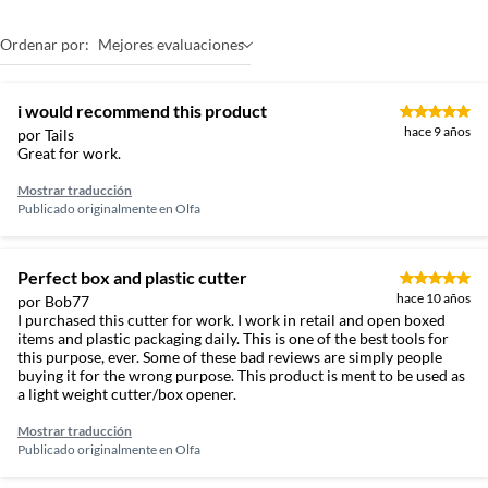
Ordenar por:
Mejores evaluaciones
i would recommend this product
hace 9 años
por Tails
Great for work.
Mostrar traducción
Publicado originalmente en
Olfa
Perfect box and plastic cutter
hace 10 años
por Bob77
I purchased this cutter for work. I work in retail and open boxed
items and plastic packaging daily. This is one of the best tools for
this purpose, ever. Some of these bad reviews are simply people
buying it for the wrong purpose. This product is ment to be used as
a light weight cutter/box opener.
Mostrar traducción
Publicado originalmente en
Olfa