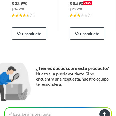
$
32.990
$
8.590
-59%
$
34.990
$
20.990
(
15
)
(
1
)
Ver producto
Ver producto
¿Tienes dudas sobre este producto?
Nuestra IA puede ayudarte. Si no
encuentra una respuesta, nuestro equipo
te responderá.
Escribe una pregunta