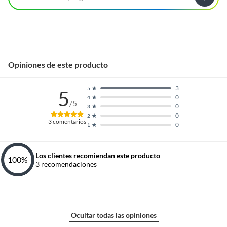
Opiniones de este producto
3
5
5
0
4
/5
0
3
0
2
3
comentarios
0
1
Los clientes recomiendan este producto
100
%
3
recomendaciones
Ocultar todas las opiniones