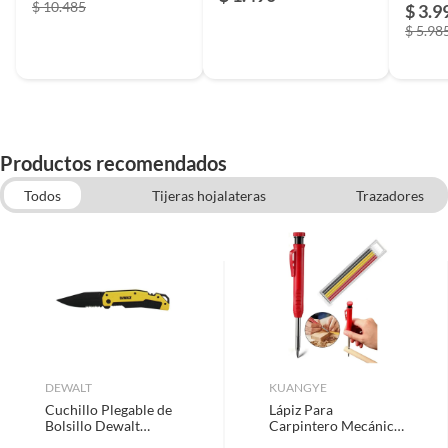
$ 10.485
$ 3.9
$ 5.98
Productos recomendados
Todos
Tijeras hojalateras
Trazadores
Coleto porta herramientas
Serruchos y sierras
Tijeras multiproposito
DEWALT
KUANGYE
Cuchillo Plegable de
Lápiz Para
Bolsillo Dewalt
Carpintero Mecánico
DWHT10313
Para Carpintería Set