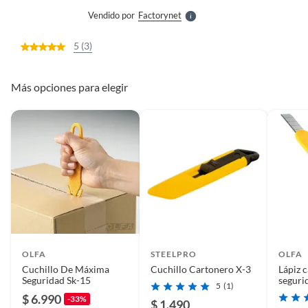
e
Vendido por
Factorynet
S
5 (3)
Más opciones para elegir
OLFA
STEELPRO
OLFA
Cuchillo De Máxima
Cuchillo Cartonero X-3
Lápiz 
Seguridad Sk-15
seguri
5
(1)
9 mm
$ 6.990
-33%
$ 1.490