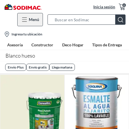
0
Inicia sesión
Menú
Search
Bar
location-
Ingresa tu ubicación
icon
Asesoría
Constructor
Deco Hogar
Tipos de Entrega
Blanco hueso
Envio Plus
Envío gratis
Llega mañana