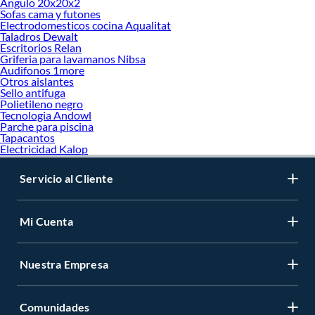
Angulo 20x20x2
Sofas cama y futones
Electrodomesticos cocina Aqualitat
Taladros Dewalt
Escritorios Relan
Griferia para lavamanos Nibsa
Audifonos 1more
Otros aislantes
Sello antifuga
Polietileno negro
Tecnologia Andowl
Parche para piscina
Tapacantos
Electricidad Kalop
Servicio al Cliente
Mi Cuenta
Nuestra Empresa
Comunidades