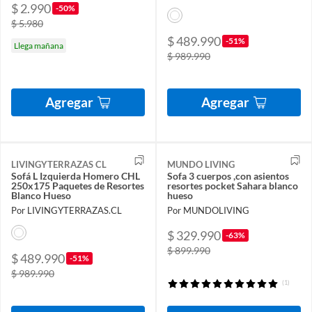
$ 2.990
-50%
$ 5.980
$ 489.990
-51%
Llega mañana
$ 989.990
Agregar
Agregar
LIVINGYTERRAZAS CL
MUNDO LIVING
Sofá L Izquierda Homero CHL
Sofa 3 cuerpos ,con asientos
250x175 Paquetes de Resortes
resortes pocket Sahara blanco
Blanco Hueso
hueso
Por LIVINGYTERRAZAS.CL
Por MUNDOLIVING
$ 329.990
-63%
$ 899.990
$ 489.990
-51%
$ 989.990
(1)