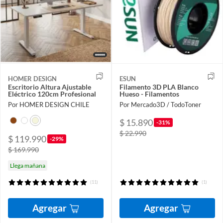
HOMER DESIGN
ESUN
Escritorio Altura Ajustable
Filamento 3D PLA Blanco
Eléctrico 120cm Profesional
Hueso - Filamentos
Por HOMER DESIGN CHILE
Por Mercado3D / TodoToner
$ 15.890
-31%
$ 22.990
$ 119.990
-29%
$ 169.990
Llega mañana
(11)
(1)
Agregar
Agregar