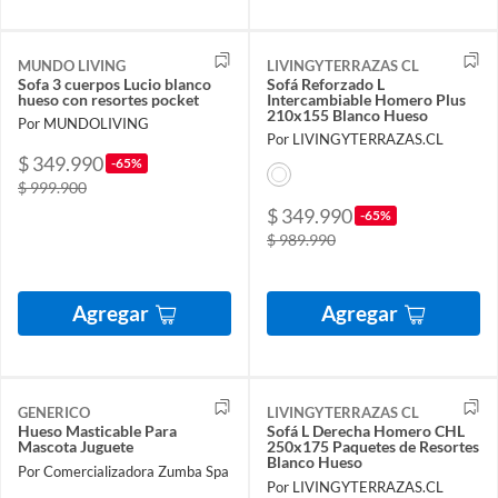
MUNDO LIVING
LIVINGYTERRAZAS CL
Sofa 3 cuerpos Lucio blanco
Sofá Reforzado L
hueso con resortes pocket
Intercambiable Homero Plus
210x155 Blanco Hueso
Por MUNDOLIVING
Por LIVINGYTERRAZAS.CL
$ 349.990
-65%
$ 999.900
$ 349.990
-65%
$ 989.990
Agregar
Agregar
GENERICO
LIVINGYTERRAZAS CL
Hueso Masticable Para
Sofá L Derecha Homero CHL
Mascota Juguete
250x175 Paquetes de Resortes
Blanco Hueso
Por Comercializadora Zumba Spa
Por LIVINGYTERRAZAS.CL