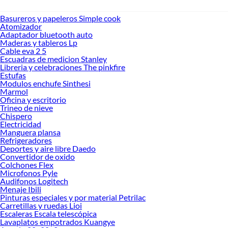
Basureros y papeleros Simple cook
Atomizador
Adaptador bluetooth auto
Maderas y tableros Lp
Cable eva 2 5
Escuadras de medicion Stanley
Libreria y celebraciones The pinkfire
Estufas
Modulos enchufe Sinthesi
Marmol
Oficina y escritorio
Trineo de nieve
Chispero
Electricidad
Manguera plansa
Refrigeradores
Deportes y aire libre Daedo
Convertidor de oxido
Colchones Flex
Microfonos Pyle
Audifonos Logitech
Menaje Ibili
Pinturas especiales y por material Petrilac
Carretillas y ruedas Lioi
Escaleras Escala telescópica
Lavaplatos empotrados Kuangye