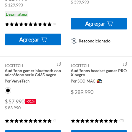
$ 399.990
$ 129.990
Llega mañana
Agregar
(6)
Agregar
Reacondicionado
LOGITECH
LOGITECH
Audífono gamer bluetooth con
Audífonos headset gamer PRO
micrófono serie G435 negro
X negro
Por VerveTech
Por SODIMAC
$ 289.990
$ 57.990
-31%
$ 83.990
(2)
(75)