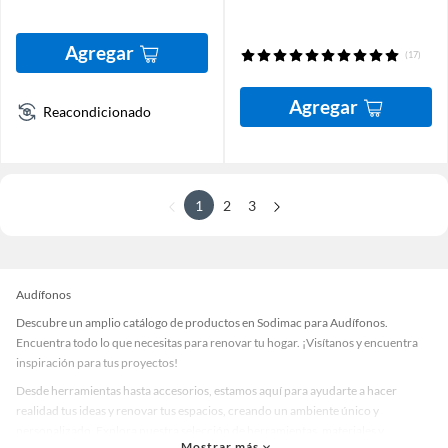
Agregar
(17)
Agregar
Reacondicionado
1
2
3
Audífonos
Descubre un amplio catálogo de productos en Sodimac para Audífonos.
Encuentra todo lo que necesitas para renovar tu hogar. ¡Visítanos y encuentra
inspiración para tus proyectos!
Desde herramientas hasta accesorios, estamos aquí para ayudarte a hacer
realidad tus ideas y renovar tus espacios, creando un ambiente único y
personalizado. Explora nuestra selección de herramientas, materiales y
Mostrar más