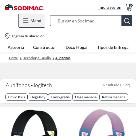
0
Inicia sesión
Menú
Search
Bar
location-
Ingresa tu ubicación
icon
Asesoría
Constructor
Deco Hogar
Tipos de Entrega
Home
Tecnología - Audio
Audífonos
Audífonos - logitech
Resultados
(
122
)
Envio Plus
Llega hoy
Envío gratis
Llega mañana
Retira mañana