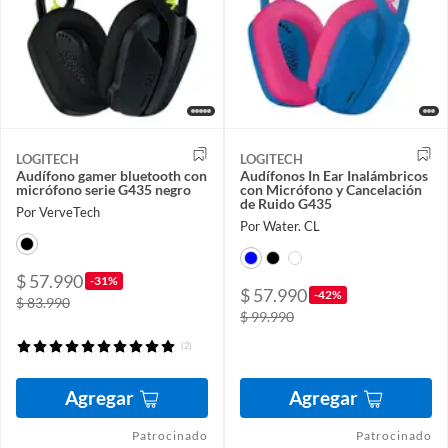
LOGITECH
LOGITECH
Audífono gamer bluetooth con
Audífonos In Ear Inalámbricos
micrófono serie G435 negro
con Micrófono y Cancelación
de Ruido G435
Por VerveTech
Por Water. CL
$ 57.990
-31%
$ 57.990
-42%
$ 83.990
$ 99.990
(2)
Agregar
Agregar
Patrocinado
Patrocinado