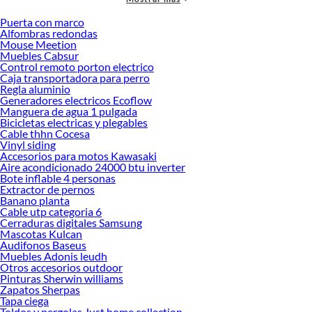
accesorios de calidad que te ayudarán a crear un espacio más tú.
Puerta con marco
Desde remodelaciones hasta proyectos de decoración, estamos aquí para hacer
Alfombras redondas
tus ideas realidad. ¡Visítanos y encuentra todo lo que tenemos para ofrecerte en
Mouse Meetion
Audífonos!
Muebles Cabsur
Control remoto porton electrico
Explora la variedad de productos de Audífonos en Sodimac
Caja transportadora para perro
Regla aluminio
Herramientas, materiales y accesorios de calidad para tus proyectos y
Generadores electricos Ecoflow
renovación de espacios. ¡Visítanos y descubre todo lo que tenemos para
Manguera de agua 1 pulgada
ofrecerte!
Bicicletas electricas y plegables
Cable thhn Cocesa
Encuentra una amplia variedad de productos de Audífonos en Sodimac.
Vinyl siding
Encuentra todo lo necesario para tus proyectos de renovación y decoración.
Accesorios para motos Kawasaki
¡Visítanos y haz tus ideas realidad!
Aire acondicionado 24000 btu inverter
Bote inflable 4 personas
Extractor de pernos
Banano planta
Cable utp categoria 6
Cerraduras digitales Samsung
Mascotas Kulcan
Audifonos Baseus
Muebles Adonis leudh
Otros accesorios outdoor
Pinturas Sherwin williams
Zapatos Sherpas
Tapa ciega
Toldos y pergolas Just home collection