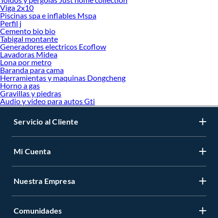
Viga 2x10
Piscinas spa e inflables Mspa
Perfil j
Cemento bio bio
Tabigal montante
Generadores electricos Ecoflow
Lavadoras Midea
Lona por metro
Baranda para cama
Herramientas y maquinas Dongcheng
Horno a gas
Gravillas y piedras
Audio y video para autos Gti
Servicio al Cliente
Mi Cuenta
Nuestra Empresa
Comunidades