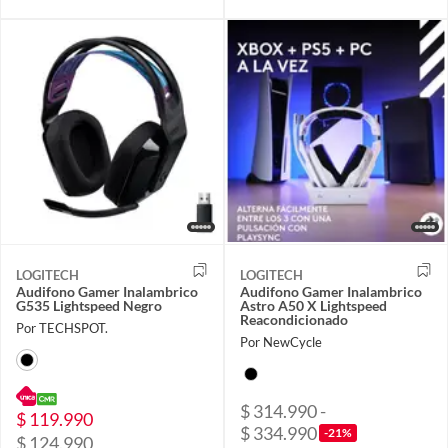
LOGITECH
LOGITECH
Audifono Gamer Inalambrico
Audifono Gamer Inalambrico
G535 Lightspeed Negro
Astro A50 X Lightspeed
Reacondicionado
Por TECHSPOT.
Por NewCycle
$ 314.990 -
$ 119.990
$ 334.990
-21%
$ 124.990