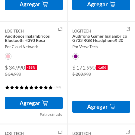
Agregar
Agregar
LOGITECH
LOGITECH
Audífonos Inalámbricos
Audifono Gamer Inalambrico
Bluetooth H390 Rosa
G733 RGB HeadphoneX 20
Por Cloud Network
Por VerveTech
$ 34.990
$ 171.990
-36%
-16%
$ 54.990
$ 203.990
(542)
Agregar
Agregar
Patrocinado
LOGITECH
LOGITECH