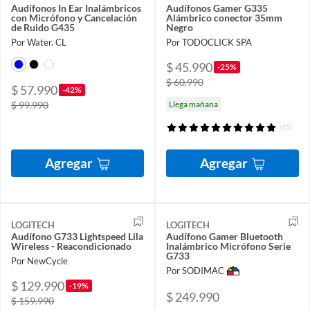
Audífonos In Ear Inalámbricos
Audífonos Gamer G335
con Micrófono y Cancelación
Alámbrico conector 35mm
de Ruido G435
Negro
Por Water. CL
Por TODOCLICK SPA
$ 45.990
-25%
$ 60.990
$ 57.990
-42%
$ 99.990
Llega mañana
(15)
Agregar
Agregar
LOGITECH
LOGITECH
Audífono G733 Lightspeed Lila
Audífono Gamer Bluetooth
Wireless - Reacondicionado
Inalámbrico Micrófono Serie
G733
Por NewCycle
Por SODIMAC
$ 129.990
-19%
$ 249.990
$ 159.990