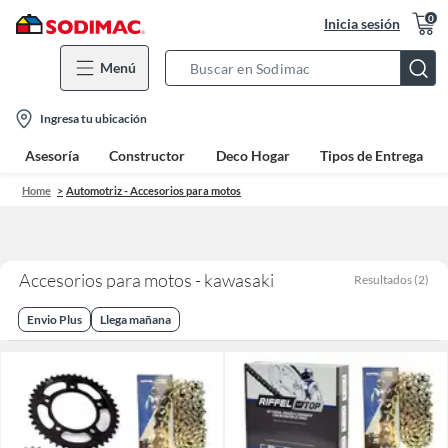
0
Inicia sesión
Menú
Search
Bar
location-
Ingresa tu ubicación
icon
Asesoría
Constructor
Deco Hogar
Tipos de Entrega
Home
Automotriz - Accesorios para motos
Accesorios para motos - kawasaki
Resultados
(
2
)
Envio Plus
Llega mañana