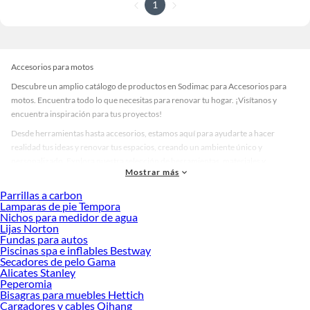
1
Accesorios para motos
Descubre un amplio catálogo de productos en Sodimac para Accesorios para
motos. Encuentra todo lo que necesitas para renovar tu hogar. ¡Visítanos y
encuentra inspiración para tus proyectos!
Desde herramientas hasta accesorios, estamos aquí para ayudarte a hacer
realidad tus ideas y renovar tus espacios, creando un ambiente único y
personalizado. Explora nuestra selección de herramientas, materiales y
Mostrar más
accesorios de calidad que te ayudarán a crear un espacio más tú.
Parrillas a carbon
Desde remodelaciones hasta proyectos de decoración, estamos aquí para hacer
Lamparas de pie Tempora
tus ideas realidad. ¡Visítanos y encuentra todo lo que tenemos para ofrecerte en
Nichos para medidor de agua
Accesorios para motos!
Lijas Norton
Fundas para autos
Explora la variedad de productos de Accesorios para motos en Sodimac
Piscinas spa e inflables Bestway
Secadores de pelo Gama
Herramientas, materiales y accesorios de calidad para tus proyectos y
Alicates Stanley
renovación de espacios. ¡Visítanos y descubre todo lo que tenemos para
Peperomia
ofrecerte!
Bisagras para muebles Hettich
Cargadores y cables Qihang
Encuentra una amplia variedad de productos de Accesorios para motos en