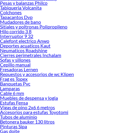
Pesas y balanzas Philco
Sodimac. Encuentra todo lo necesario para tus proyectos de renovación y
Tabiqueria Volcanita
decoración. ¡Visítanos y haz tus ideas realidad!
Colchones
Tapacantos Dvp
Mudadores de bano
Sitiales y poltronas Polipropileno
Hilo corrido 3 8
Interruptor 9 32
Calefont electrico Anwo
Deportes acuaticos Kaut
Neumaticos Roadshine
Cierres perimetrales Inchalam
Sofas y sillones
Cepillo manual
Fresadoras Lernen
Repuestos y accesorios de wc Klipen
Frag es Topex
Banquetas Pvc
Lamparas
Cable 6 mm
Muebles de despensa y logia
Estufas Fensa
Vigas de pino 2x6 6 metros
Accesorios para estufas Toyotomi
Tubos de aluminio
Betonera bauker 130 litros
Pinturas Sipa
Gas doite