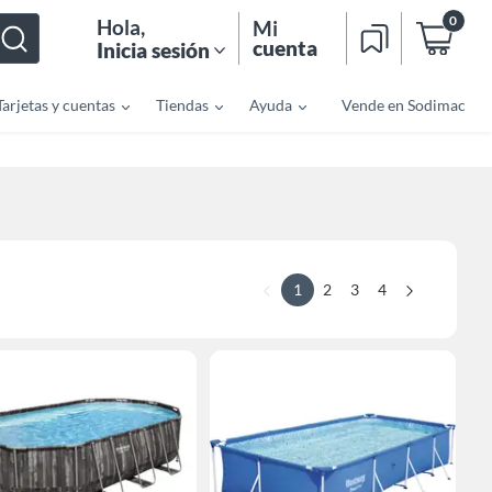
0
Hola
,
Mi
cuenta
Inicia sesión
Tarjetas y cuentas
Tiendas
Ayuda
Vende en Sodimac
1
2
3
4