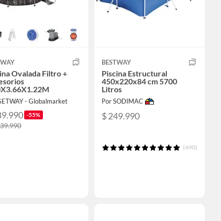
TWAY
BESTWAY
ina Ovalada Filtro +
Piscina Estructural
esorios
450x220x84 cm 5700
0X3.66X1.22M
Litros
GETWAY - Globalmarket
Por SODIMAC
89.990
$ 249.990
-55%
539.990
(490)