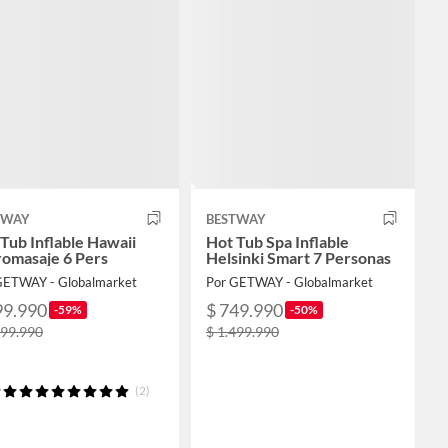
TWAY
BESTWAY
Tub Inflable Hawaii
Hot Tub Spa Inflable
romasaje 6 Pers
Helsinki Smart 7 Personas
GETWAY - Globalmarket
Por GETWAY - Globalmarket
99.990
$ 749.990
-59%
-50%
699.990
$ 1.499.990
(2)