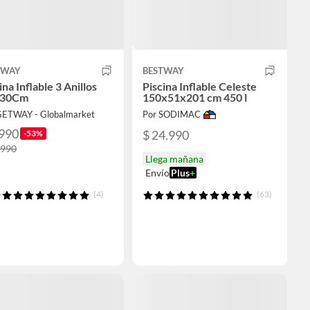
TWAY
BESTWAY
ina Inflable 3 Anillos
Piscina Inflable Celeste
X30Cm
150x51x201 cm 450 l
GETWAY - Globalmarket
Por SODIMAC
.990
$ 24.990
-53%
.990
Llega mañana
Envío
Plus
+
(4)
(63)