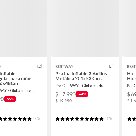
Y
BESTWAY
BES
Inflable
Piscina Inflable 3 Anillos
Hot 
ular para niños
Metálica 201x53 Cms
Hid
46x48Cm
Por GETWAY - Globalmarket
Por 
AY - Globalmarket
$ 17.990
$ 6
-64%
90
-59%
$ 49.990
$ 1.
(63)
(15)