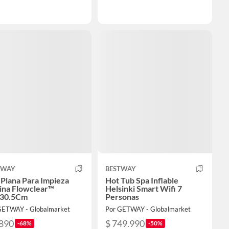
TWAY
BESTWAY
Plana Para Impieza
Hot Tub Spa Inflable
ina Flowclear™
Helsinki Smart Wifi 7
30.5Cm
Personas
GETWAY - Globalmarket
Por GETWAY - Globalmarket
.890
$ 749.990
-68%
-50%