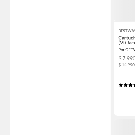
BESTWA
Cartuc
(Vl) Ja
Por GETW
$ 7.99
$ 14.990