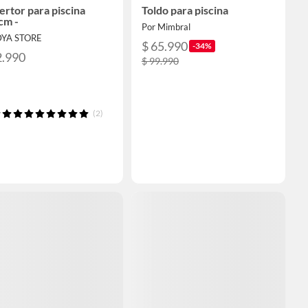
rtor para piscina
Toldo para piscina
cm -
Por Mimbral
DYA STORE
$ 65.990
-34%
2.990
$ 99.990
(2)