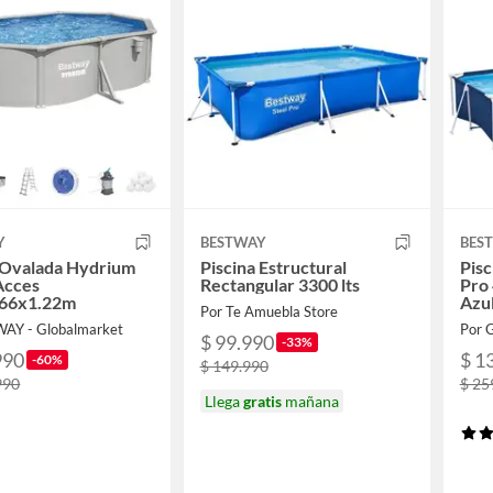
Y
BESTWAY
BES
 Ovalada Hydrium
Piscina Estructural
Pisc
Acces
Rectangular 3300 lts
Pro
.66x1.22m
Azu
Por Te Amuebla Store
AY - Globalmarket
Por 
$ 99.990
-33%
990
$ 1
-60%
$ 149.990
990
$ 25
Llega
gratis
mañana