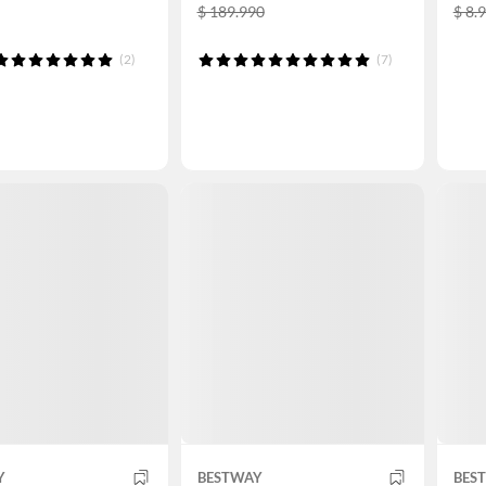
$ 189.990
$ 8.
(2)
(7)
Y
BESTWAY
BES