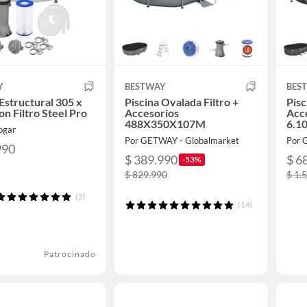
Y
BESTWAY
BES
 Estructural 305 x
Piscina Ovalada Filtro +
Pisc
on Filtro Steel Pro
Accesorios
Acc
488X350X107M
6.1
ogar
Por GETWAY - Globalmarket
Por 
990
$ 389.990
$ 6
-53%
$ 829.990
$ 1.
(2)
(14)
Patrocinado