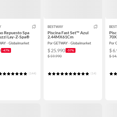
Y
BESTWAY
BES
ho Repuesto Spa
Piscina Fast Set™ Azul
Pisc
cuzzi Lay-Z-Spa®
2.44MX61Cm
70
AY - Globalmarket
Por GETWAY - Globalmarket
Por 
0
$ 25.990
$ 6
-47%
-57%
$ 59.990
$ 14
(144)
(14)