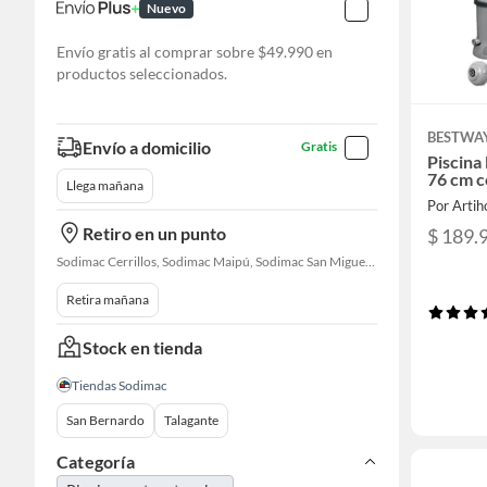
Nuevo
Envío gratis al comprar sobre $49.990 en
productos seleccionados.
BESTWA
Envío a domicilio
Gratis
Piscina
76 cm c
Llega mañana
Por Artih
Retiro en un punto
$ 189.
Sodimac Cerrillos, Sodimac Maipú, Sodimac San Miguel, Sodimac El Bosque, Sodimac San Bernardo, Constructor Cantagallo, Sodimac Talagante, Sodimac San Fernando
Retira mañana
Stock en tienda
Tiendas Sodimac
San Bernardo
Talagante
Categoría