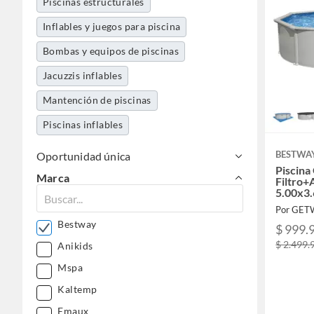
Piscinas estructurales
Inflables y juegos para piscina
Bombas y equipos de piscinas
Jacuzzis inflables
Mantención de piscinas
Piscinas inflables
BESTWA
Oportunidad única
Piscina
Marca
Filtro+
5.00x3
Por GETW
Bestway
$ 999.
$ 2.499.
Anikids
Mspa
Kaltemp
Emaux