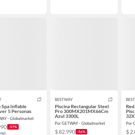
Y
BESTWAY
BES
 Spa Inflable
Piscina Rectangular Steel
Red 
ver 5 Personas
Pro 300MX201MX66Cm
Pisc
Azul 3300L
32X
AY - Globalmarket
Por GETWAY - Globalmarket
Por 
990
-57%
$ 82.990
$ 2
-56%
990