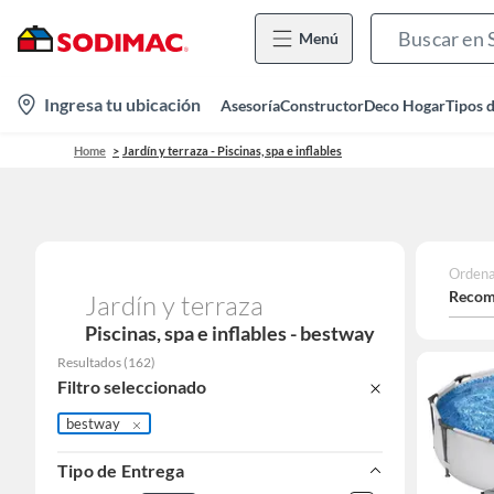
Menú
location-
Ingresa tu ubicación
Asesoría
Constructor
Deco Hogar
Tipos 
icon
Home
Jardín y terraza - Piscinas, spa e inflables
Ordena
Recom
Jardín y terraza
Piscinas, spa e inflables - bestway
Resultados
(
162
)
Filtro seleccionado
bestway
Tipo de Entrega