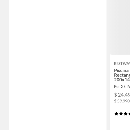
BESTWA
Piscina 
Rectang
200x1
Por GETW
$ 24.4
$ 59.990