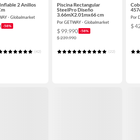
Inflable 2 Anillos
Piscina Rectangular
Cobe
Cm
SteelPro Diseño
457
3.66mX2.01mx66 cm
AY - Globalmarket
Por 
Por GETWAY - Globalmarket
0
$ 4
-58%
$ 99.990
-58%
$ 239.990
(42)
(22)