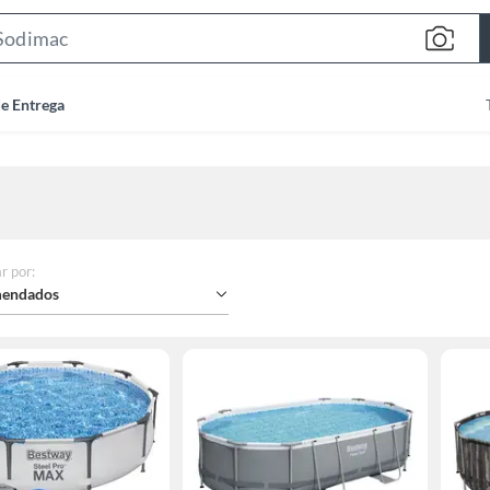
Search
Bar
de Entrega
r por
:
endados