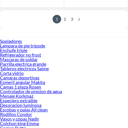
1
2
3
Sopladores
Lampara de pie tripode
Enchufe triple
Refrigerador no frost
Mascaras de soldar
Parrilla electrica grande
Tableros electricos Saime
Corta vidrio
Camaras deportivas
Esmeril angular Makita
Camas 1 plaza Rosen
Controlador de presion de agua
Menaje Korkmaz
Especiero extraible
Decoracion luminosa
Escobas y palas All clean
Rodillos Condor
Vasos y copas Nadir
Colchon king Emma
Carpas Rutta