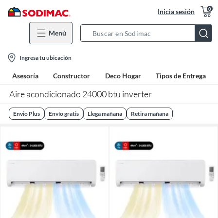
0
Inicia sesión
Menú
Search
Bar
location-
Ingresa tu ubicación
icon
Asesoría
Constructor
Deco Hogar
Tipos de Entrega
Aire acondicionado 24000 btu inverter
Envio Plus
Envío gratis
Llega mañana
Retira mañana