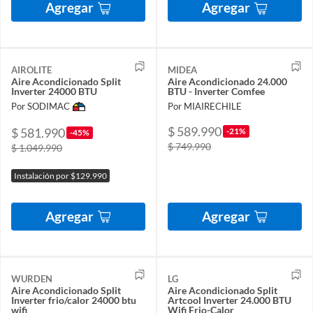
Agregar
Agregar
AIROLITE
MIDEA
Aire Acondicionado Split
Aire Acondicionado 24.000
Inverter 24000 BTU
BTU - Inverter Comfee
Por SODIMAC
Por MIAIRECHILE
$ 589.990
$ 581.990
-21%
-45%
$ 749.990
$ 1.049.990
Instalación por $129.990
Agregar
Agregar
WURDEN
LG
Aire Acondicionado Split
Aire Acondicionado Split
Inverter frio/calor 24000 btu
Artcool Inverter 24.000 BTU
wifi
Wifi Frio-Calor