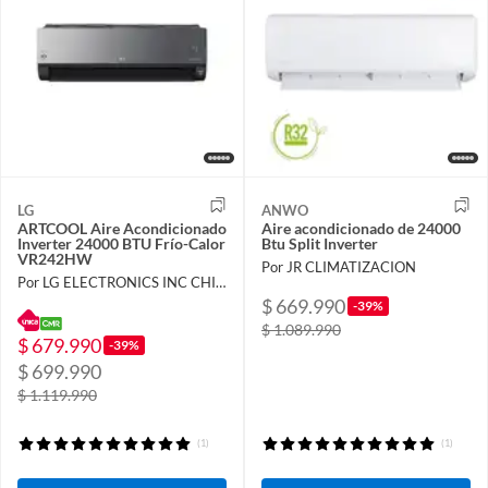
LG
ANWO
ARTCOOL Aire Acondicionado
Aire acondicionado de 24000
Inverter 24000 BTU Frío-Calor
Btu Split Inverter
VR242HW
Por JR CLIMATIZACION
Por LG ELECTRONICS INC CHILE LIMITADA
$ 669.990
-39%
$ 1.089.990
$ 679.990
-39%
$ 699.990
$ 1.119.990
(1)
(1)