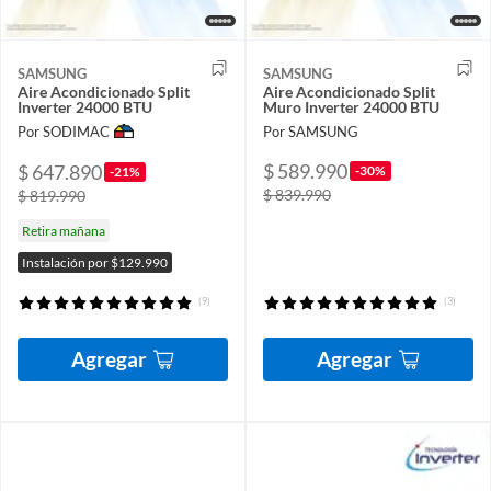
SAMSUNG
SAMSUNG
Aire Acondicionado Split
Aire Acondicionado Split
Inverter 24000 BTU
Muro Inverter 24000 BTU
Por SODIMAC
Por SAMSUNG
$ 589.990
$ 647.890
-30%
-21%
$ 839.990
$ 819.990
Retira mañana
Instalación por $129.990
(9)
(3)
Agregar
Agregar