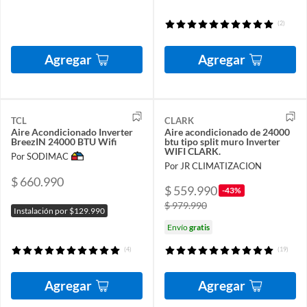
(2)
Agregar
Agregar
TCL
CLARK
Aire Acondicionado Inverter
Aire acondicionado de 24000
BreezIN 24000 BTU Wifi
btu tipo split muro Inverter
WIFI CLARK.
Por SODIMAC
Por JR CLIMATIZACION
$ 660.990
$ 559.990
-43%
$ 979.990
Instalación por $129.990
Envío
gratis
(4)
(19)
Agregar
Agregar