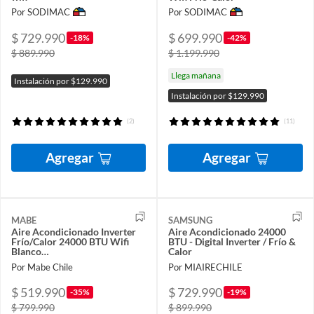
Por SODIMAC
Por SODIMAC
$ 729.990
$ 699.990
-18%
-42%
$ 889.990
$ 1.199.990
Llega mañana
Instalación por $129.990
Instalación por $129.990
(2)
(11)
Agregar
Agregar
MABE
SAMSUNG
Aire Acondicionado Inverter
Aire Acondicionado 24000
Frío/Calor 24000 BTU Wifi
BTU - Digital Inverter / Frío &
Blanco
Calor
MMI24HDBWCA32CH1
Por Mabe Chile
Por MIAIRECHILE
$ 519.990
$ 729.990
-35%
-19%
$ 799.990
$ 899.990