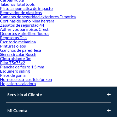
Taladros Total tools
Pistola neumatica de impacto
Renovador de plasticos
Camaras de seguridad exteriores D motica
Cortinas de bano Nina herrera
Zapatos de seguridad 44
Adhesivos para pisos Crest
Deportes y aire libre Tourus
Reposeras Tela
Escritorio melamina
Pinturas oleos
Ganchos de pared Tesa
Sierra circular Bosch
Cinta aislante 3m
Pilar 75x75x2
Plancha de fierro 1 5 mm
Esquinero siding
Pisos de goma
Hornos electricos Telefunken
Hoja sierra caladora
Servicio al Cliente
Mi Cuenta