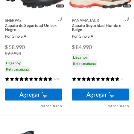
SHERPAS
PANAMA JACK
Zapato de Seguridad Unisex
Zapato Seguridad Hombre
Negro
Beige
Por Gino S.A
Por Gino S.A
$ 58.990
$ 84.990
$ 62.990
Llega hoy
Llega hoy
Retira mañana
Retira mañana
(25)
(1)
Agregar
Agregar
Patrocinado
Patrocinado