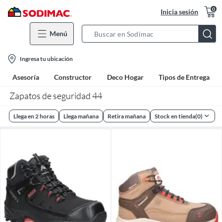
0
Inicia sesión
Menú
Search
Bar
location-
Ingresa tu ubicación
icon
Asesoría
Constructor
Deco Hogar
Tipos de Entrega
Zapatos de seguridad 44
Llega en 2 horas
Llega mañana
Retira mañana
Stock en tienda
(
0
)