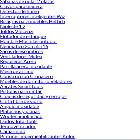
Sabanas de polar 2 plazas
Clavos para madera
Detector de humo
Interruptores inteligentes Wiz
Bisagras para muebles Hettich
Niple de 1 2
Toldos Vincenzi
Flotador de estanque
Hombre Mochilas outdoor
Neumatico 205 55 r16
Sacos de escombros
Ventiladores Midea
Reposeras Acero
Parrilla acero inoxidable
Mesa de arrimo
Construccion Cronacero
Muebles de dormitorio Veladores
Alicates Smart tools
Pistolas para pintar
Chapas de seguridad y cerrojos
Cinta fibra de vidrio
Angulo inoxidable
Platachos y planas
Woofer amplificado
Dados Total tools
Termoventilador
Camas nido
Pinturas impermeabilizantes Kolor