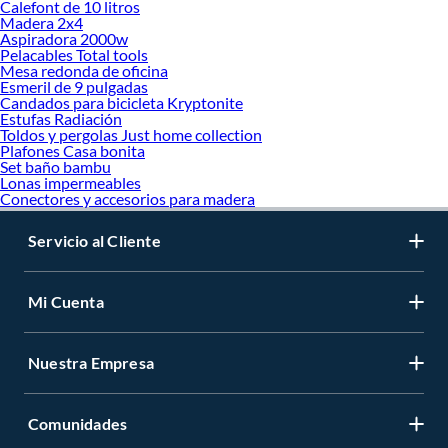
Calefont de 10 litros
Madera 2x4
Aspiradora 2000w
Pelacables Total tools
Mesa redonda de oficina
Esmeril de 9 pulgadas
Candados para bicicleta Kryptonite
Estufas Radiación
Toldos y pergolas Just home collection
Plafones Casa bonita
Set baño bambu
Lonas impermeables
Conectores y accesorios para madera
Servicio al Cliente
Mi Cuenta
Nuestra Empresa
Comunidades