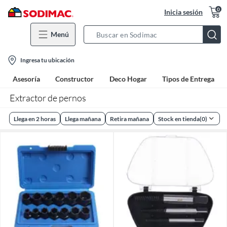
0
Inicia sesión
Menú
Search
Bar
location-
Ingresa tu ubicación
icon
Asesoría
Constructor
Deco Hogar
Tipos de Entrega
Extractor de pernos
Llega en 2 horas
Llega mañana
Retira mañana
Stock en tienda
(
0
)