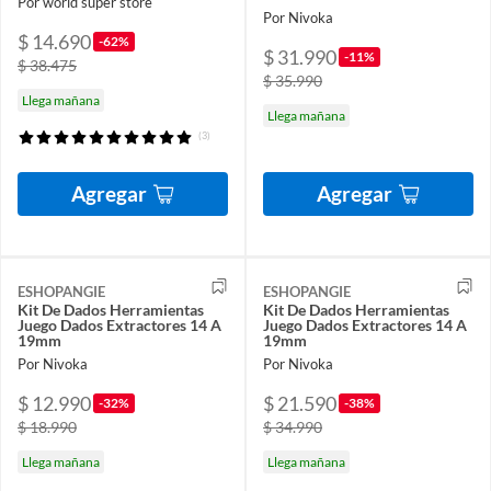
Por world super store
Por Nivoka
$ 14.690
-62%
$ 31.990
-11%
$ 38.475
$ 35.990
Llega mañana
Llega mañana
(3)
Agregar
Agregar
ESHOPANGIE
ESHOPANGIE
Kit De Dados Herramientas
Kit De Dados Herramientas
Juego Dados Extractores 14 A
Juego Dados Extractores 14 A
19mm
19mm
Por Nivoka
Por Nivoka
$ 12.990
$ 21.590
-32%
-38%
$ 18.990
$ 34.990
Llega mañana
Llega mañana