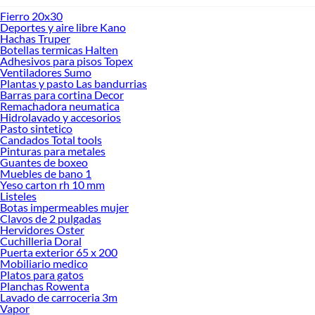
Fierro 20x30
Deportes y aire libre Kano
Hachas Truper
Botellas termicas Halten
Adhesivos para pisos Topex
Ventiladores Sumo
Plantas y pasto Las bandurrias
Barras para cortina Decor
Remachadora neumatica
Hidrolavado y accesorios
Pasto sintetico
Candados Total tools
Pinturas para metales
Guantes de boxeo
Muebles de bano 1
Yeso carton rh 10 mm
Listeles
Botas impermeables mujer
Clavos de 2 pulgadas
Hervidores Oster
Cuchilleria Doral
Puerta exterior 65 x 200
Mobiliario medico
Platos para gatos
Planchas Rowenta
Lavado de carroceria 3m
Vapor