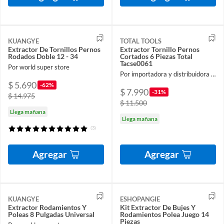
KUANGYE
TOTAL TOOLS
Extractor De Tornillos Pernos
Extractor Tornillo Pernos
Rodados Doble 12 - 34
Cortados 6 Piezas Total
Tacse0061
Por world super store
Por importadora y distribuidora ferroelectronic spa
$ 5.690
-62%
$ 7.990
-31%
$ 14.975
$ 11.500
Llega mañana
Llega mañana
(3)
Agregar
Agregar
KUANGYE
ESHOPANGIE
Extractor Rodamientos Y
Kit Extractor De Bujes Y
Poleas 8 Pulgadas Universal
Rodamientos Polea Juego 14
Piezas