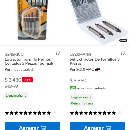
GENERICO
UBERMANN
Extractor Tornillo Pernos
Set Extractor De Tornillos 3
Cortados 5 Piezas Toolmak
Piezas
Por megastoolscl
Por SODIMAC
$ 3.480
$ 6.860
-61%
$ 8.990
6
cuotas sin interés
Llega mañana
Llega mañana
Retira mañana
(3)
(24)
Agregar
Agregar