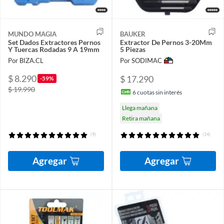
MUNDO MAGIA
BAUKER
Set Dados Extractores Pernos
Extractor De Pernos 3-20Mm
Y Tuercas Rodadas 9 A 19mm
5 Piezas
Por BIZA.CL
Por SODIMAC
$ 8.290
$ 17.290
-59%
$ 19.990
6
cuotas sin interés
Llega mañana
Retira mañana
(9)
(14)
Agregar
Agregar