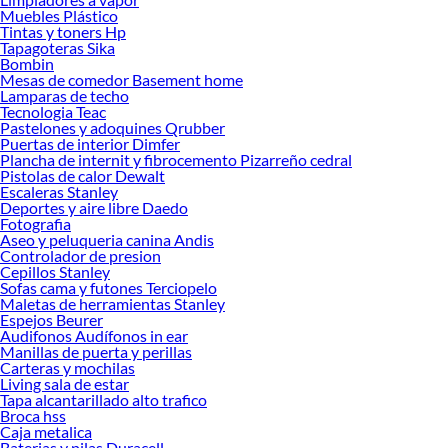
Muebles Plástico
Herramientas, materiales y accesorios de calidad para tus proyectos y
Tintas y toners Hp
renovación de espacios. ¡Visítanos y descubre todo lo que tenemos para
Tapagoteras Sika
ofrecerte!
Bombin
Mesas de comedor Basement home
Encuentra una amplia variedad de productos de Pelacables en Sodimac.
Lamparas de techo
Encuentra todo lo necesario para tus proyectos de renovación y decoración.
Tecnologia Teac
¡Visítanos y haz tus ideas realidad!
Pastelones y adoquines Qrubber
Puertas de interior Dimfer
Plancha de internit y fibrocemento Pizarreño cedral
Pistolas de calor Dewalt
Escaleras Stanley
Deportes y aire libre Daedo
Fotografia
Aseo y peluqueria canina Andis
Controlador de presion
Cepillos Stanley
Sofas cama y futones Terciopelo
Maletas de herramientas Stanley
Espejos Beurer
Audifonos Audífonos in ear
Manillas de puerta y perillas
Carteras y mochilas
Living sala de estar
Tapa alcantarillado alto trafico
Broca hss
Caja metalica
Baterias y pilas Duracell