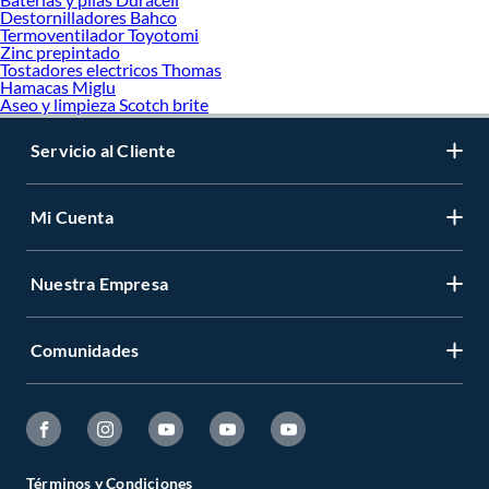
Destornilladores Bahco
Termoventilador Toyotomi
Zinc prepintado
Tostadores electricos Thomas
Hamacas Miglu
Aseo y limpieza Scotch brite
Servicio al Cliente
Mi Cuenta
Nuestra Empresa
Comunidades
Términos y Condiciones