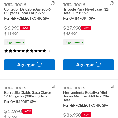
TOTAL TOOLS
TOTAL TOOLS
Cortador De Cable Aislado 6
Tripode Para Nivel Laser 12m
Pulgadas Total Thtip2761
Total Tllt01152
Por FERROELECTRONIC SPA
Por OV IMPORT SPA
$ 6.990
$ 27.990
-42%
-36%
$ 11.990
$ 43.990
Llega mañana
Llega mañana
(1)
Agregar
Agregar
TOTAL TOOLS
TOTAL TOOLS
Barretilla Diablo Saca Clavos
Herramienta Rotativa Mini
36 Pulgadas (900mm) Total
Torno Multiuso+40 Acc 20v
Total
Por OV IMPORT SPA
Por FERROELECTRONIC SPA
$ 12.990
-46%
$ 86.990
-47%
$ 23.990