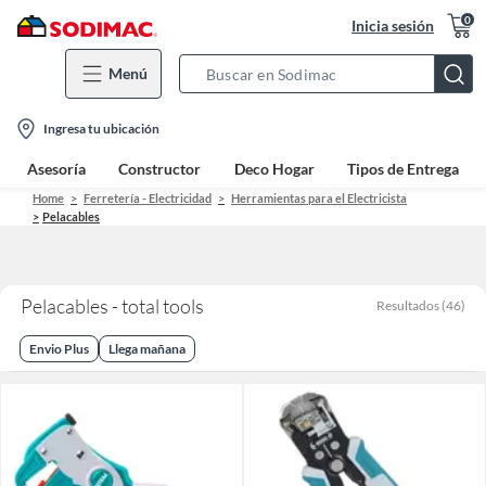
0
Inicia sesión
Menú
Search
Bar
location-
Ingresa tu ubicación
icon
Asesoría
Constructor
Deco Hogar
Tipos de Entrega
Home
Ferretería - Electricidad
Herramientas para el Electricista
Pelacables
Pelacables - total tools
Resultados
(
46
)
Envio Plus
Llega mañana