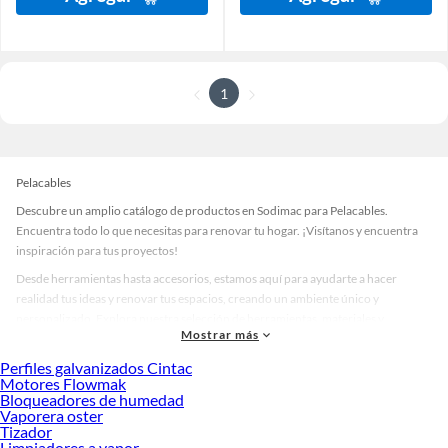
1
Pelacables
Descubre un amplio catálogo de productos en Sodimac para Pelacables.
Encuentra todo lo que necesitas para renovar tu hogar. ¡Visítanos y encuentra
inspiración para tus proyectos!
Desde herramientas hasta accesorios, estamos aquí para ayudarte a hacer
realidad tus ideas y renovar tus espacios, creando un ambiente único y
personalizado. Explora nuestra selección de herramientas, materiales y
Mostrar más
accesorios de calidad que te ayudarán a crear un espacio más tú.
Perfiles galvanizados Cintac
Desde remodelaciones hasta proyectos de decoración, estamos aquí para hacer
Motores Flowmak
tus ideas realidad. ¡Visítanos y encuentra todo lo que tenemos para ofrecerte en
Bloqueadores de humedad
Pelacables!
Vaporera oster
Tizador
Explora la variedad de productos de Pelacables en Sodimac
Limpiadores a vapor