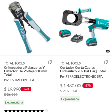
TOTAL TOOLS
TOTAL TOOLS
Crimpeadora Pelacables Y
Cortador Corta Cables
Detector De Voltaje 210mm
Hidráulico 20v Bat Carg Total
Total
Por FERROELECTRONIC SPA
Por OV IMPORT SPA
$ 1.480.000
-27%
$ 19.990
-26%
$ 2.025.740
$ 26.990
Llega mañana
Llega mañana
(3)