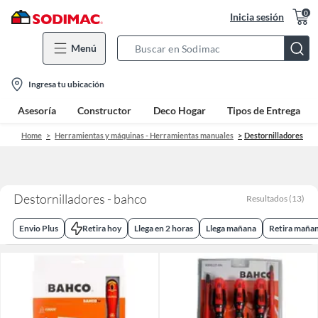
0
Inicia sesión
Menú
Search
Bar
location-
Ingresa tu ubicación
icon
Asesoría
Constructor
Deco Hogar
Tipos de Entrega
Home
Herramientas y máquinas - Herramientas manuales
Destornilladores
Destornilladores - bahco
Resultados
(
13
)
Envio Plus
Retira hoy
Llega en 2 horas
Llega mañana
Retira maña