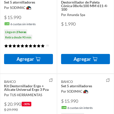
Set 5 atornilladores
Destornillador de Paleta
Cónica 08x4x100 MM 611-4-
Por SODIMAC
100
Por Amanda Spa
$ 15.990
$ 1.990
6
cuotas sin interés
Llega en
2 horas
Retira desde 90 min
(6)
Agregar
Agregar
BAHCO
BAHCO
Kit Destornillador Ergo +
Set 5 atornilladores
Alicate Universal Ergo 3 Pza
Por SODIMAC
Por TUS HERRAMIENTAS
$ 15.990
$ 20.990
-30%
6
cuotas sin interés
$ 29.990