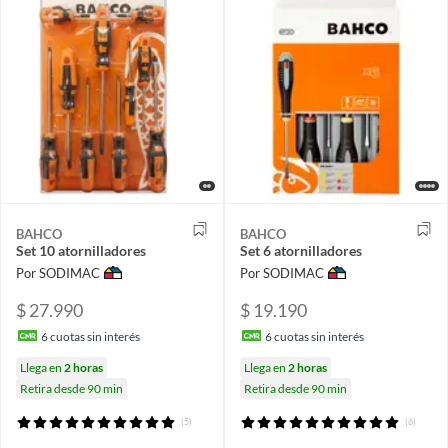
BAHCO
BAHCO
Set 10 atornilladores
Set 6 atornilladores
Por SODIMAC
Por SODIMAC
$ 27.990
$ 19.190
6
cuotas sin interés
6
cuotas sin interés
Llega en
2 horas
Llega en
2 horas
Retira desde 90 min
Retira desde 90 min
(5)
(6)