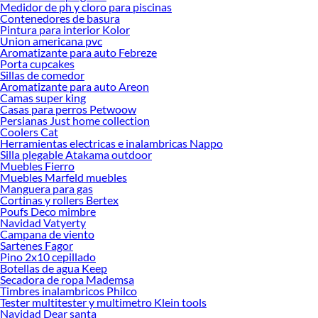
Medidor de ph y cloro para piscinas
Encuentra una amplia variedad de productos de Destornilladores en Sodimac.
Contenedores de basura
Encuentra todo lo necesario para tus proyectos de renovación y decoración.
Pintura para interior Kolor
¡Visítanos y haz tus ideas realidad!
Union americana pvc
Aromatizante para auto Febreze
Porta cupcakes
Sillas de comedor
Aromatizante para auto Areon
Camas super king
Casas para perros Petwoow
Persianas Just home collection
Coolers Cat
Herramientas electricas e inalambricas Nappo
Silla plegable Atakama outdoor
Muebles Fierro
Muebles Marfeld muebles
Manguera para gas
Cortinas y rollers Bertex
Poufs Deco mimbre
Navidad Vatyerty
Campana de viento
Sartenes Fagor
Pino 2x10 cepillado
Botellas de agua Keep
Secadora de ropa Mademsa
Timbres inalambricos Philco
Tester multitester y multimetro Klein tools
Navidad Dear santa