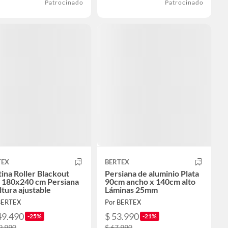
Patrocinado
Patrocinado
TEX
BERTEX
ina Roller Blackout
Persiana de aluminio Plata
o 180x240 cm Persiana
90cm ancho x 140cm alto
ltura ajustable
Láminas 25mm
BERTEX
Por BERTEX
49.490
$ 53.990
-25%
-21%
9.990
$ 67.990