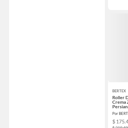
BERTEX
Roller 
Crema 
Persian
Por BER
$ 175.
$ 219.4