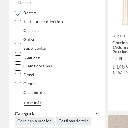
Bertex
Just home collection
Casatua
BERTEX
Guiza
Cortina
190cm a
Supercenter
Persian
Kuangye
Por BER
$ 148.
Clems cortinas
$ 186.4
Doral
Clems
Casa bonita
+ Ver más
Categoría
Cortinas a medida
Cortinas de tela