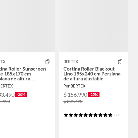
TEX
BERTEX
ina Roller Sunscreen
Cortina Roller Blackout
ge 185x170 cm
Lino 195x240 cm Persiana
iana de altura
de altura ajustable
table
BERTEX
Por BERTEX
33.490
$ 156.990
-20%
-25%
7.490
$ 209.490
(2)