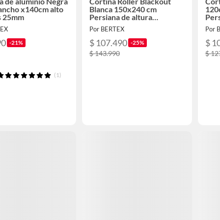
a de aluminio Negra
Cortina Roller Blackout
Cort
ancho x140cm alto
Blanca 150x240 cm
120
s 25mm
Persiana de altura
Pers
ajustable
TEX
Por BERTEX
Por 
90
$ 107.490
$ 1
-21%
-25%
$ 143.990
$ 12
(1)