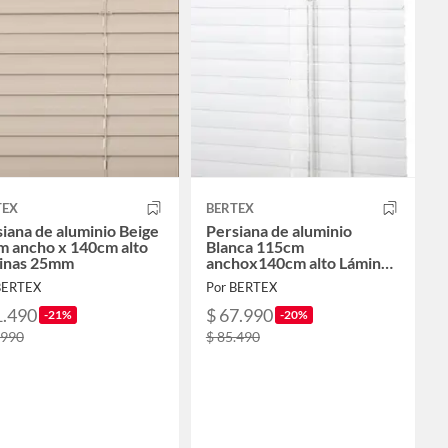
TEX
BERTEX
iana de aluminio Beige
Persiana de aluminio
m ancho x 140cm alto
Blanca 115cm
inas 25mm
anchox140cm alto Láminas
25mm
BERTEX
Por BERTEX
1.490
$ 67.990
-21%
-20%
.990
$ 85.490