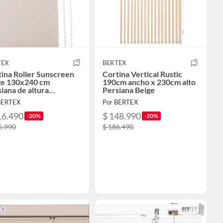
TEX
BERTEX
ina Roller Sunscreen
Cortina Vertical Rustic
ge 130x240 cm
190cm ancho x 230cm alto
iana de altura
Persiana Beige
table
BERTEX
Por BERTEX
16.490
$ 148.990
-20%
-20%
5.990
$ 186.490