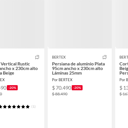
BERTEX
BER
 Vertical Rustic
Persiana de aluminio Plata
Cort
ncho x 230cm alto
95cm ancho x 230cm alto
Bei
a Beige
Láminas 25mm
Pers
ajus
TEX
Por BERTEX
Por 
490
$ 70.490
$ 1
-20%
-20%
90
$ 88.490
$ 16
(1)