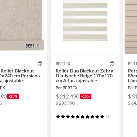
BERTEX
BER
 Roller Blackout
Roller Duo Blackout Zebra
Pers
0x240 cm Persiana
Día-Noche Beige 170x170
85c
ra ajustable
cm Altura ajustable
Lám
TEX
Por BERTEX
Por 
490
$ 212.490
$ 5
-25%
-25%
90
$ 283.990
$ 64
(1)