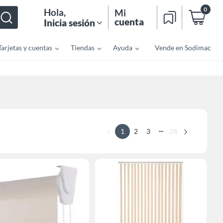
0
Hola
,
Mi
cuenta
Inicia sesión
Tarjetas y cuentas
Tiendas
Ayuda
Vende en Sodimac
...
1
2
3
28