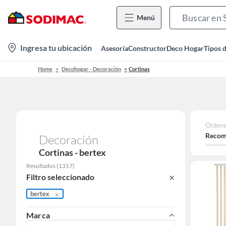
Menú
location-
Ingresa tu ubicación
Asesoría
Constructor
Deco Hogar
Tipos 
icon
Home
Decohogar - Decoración
Cortinas
Ordena
Recom
Decoración
Cortinas - bertex
Resultados
(
1317
)
Filtro seleccionado
bertex
Marca