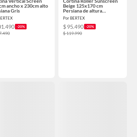
ina Vertical Screen
Cortina Roller Sunscreen
cm ancho x 230cm alto
Beige 125x170 cm
iana Gris
Persiana de altura
ajustable
BERTEX
Por BERTEX
01.490
$ 95.490
-20%
-20%
7.490
$ 119.990