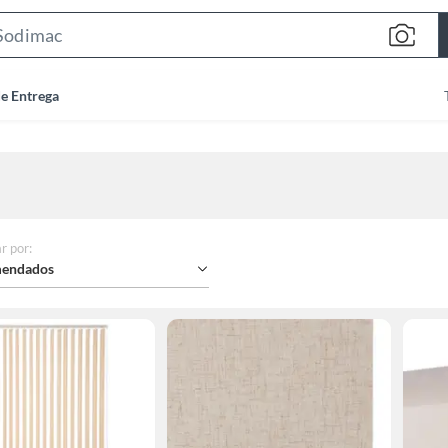
Search
Bar
de Entrega
r por
:
endados