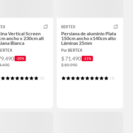
TEX
BERTEX
ina Vertical Screen
Persiana de aluminio Plata
cm ancho x 230cm alt
150cm ancho x140cm alto
iana Blanca
Láminas 25mm
BERTEX
Por BERTEX
79.490
$ 71.490
-20%
-21%
4.490
$ 89.990
(1)
(1)