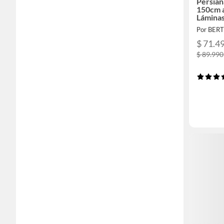
Persian
150cm 
Lámina
Por BER
$ 71.4
$ 89.990