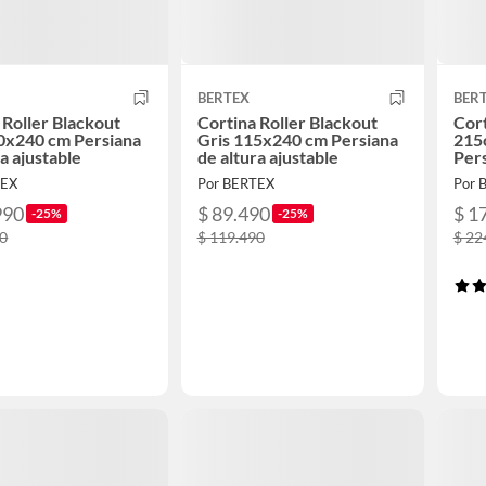
BERTEX
BER
 Roller Blackout
Cortina Roller Blackout
Cort
0x240 cm Persiana
Gris 115x240 cm Persiana
215
ra ajustable
de altura ajustable
Pers
TEX
Por BERTEX
Por 
990
$ 89.490
$ 1
-25%
-25%
90
$ 119.490
$ 22