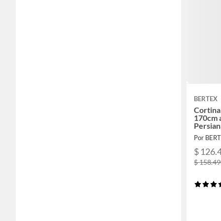
BERTEX
Cortina
170cm a
Persian
Por BER
$ 126.
$ 158.4