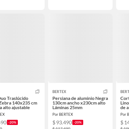
BERTEX
BER
Duo Traslúcido
Persiana de aluminio Negra
Cort
Zebra 140x235 cm
130cm ancho x230cm alto
Lin
a alto ajustable
Láminas 25mm
de a
TEX
Por BERTEX
Por 
490
$ 93.490
$ 1
-20%
-20%
90
$ 117.490
$ 19