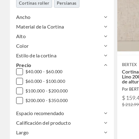
Cortinas roller
Persianas
Ancho
Material de la Cortina
Alto
Color
Estilo de la cortina
Precio
BERTEX
Cortina
$40.000 - $60.000
Lino 20
$60.000 - $100.000
de altu
Por BER
$100.000 - $200.000
$ 159.
$200.000 - $350.000
$ 212.9
Espacio recomendado
Calificación del producto
Largo