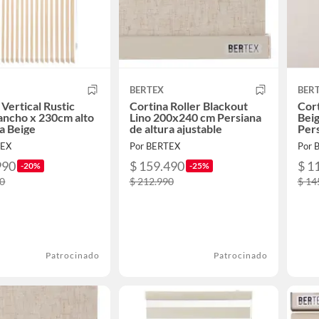
BERTEX
BER
 Vertical Rustic
Cortina Roller Blackout
Cort
ncho x 230cm alto
Lino 200x240 cm Persiana
Bei
a Beige
de altura ajustable
Pers
ajus
TEX
Por BERTEX
Por 
990
$ 159.490
$ 1
-20%
-25%
90
$ 212.990
$ 14
Patrocinado
Patrocinado