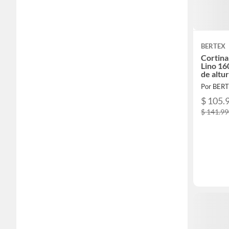
BERTEX
Cortina
Lino 16
de altu
Por BER
$ 105.
$ 141.9