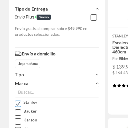
Tipo de Entrega
Nuevo
Envío gratis al comprar sobre $49.990 en
productos seleccionados.
STANLE
Escaler
Dieléct
460cm
Envío a domicilio
Por Bilde
Llega mañana
$ 139.
$ 164.4
Tipo
Marca
Stanley
Bauker
Karson