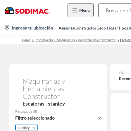
Menú
location-
Ingresa tu ubicación
Asesoría
Constructor
Deco Hogar
Tipos 
icon
Home
Construcción - Maquinarias y Herramientas Constructor
Escaler
Ordena
Recom
Maquinarias y
Herramientas
Constructor
Escaleras - stanley
Resultados
(
8
)
Filtro seleccionado
stanley