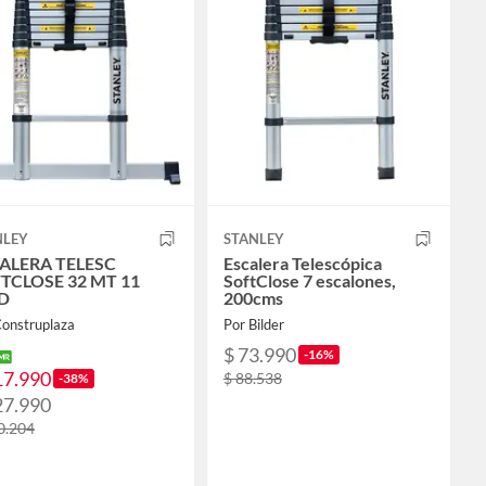
NLEY
STANLEY
ALERA TELESC
Escalera Telescópica
TCLOSE 32 MT 11
SoftClose 7 escalones,
D
200cms
Construplaza
Por Bilder
$ 73.990
-16%
17.990
$ 88.538
-38%
27.990
0.204