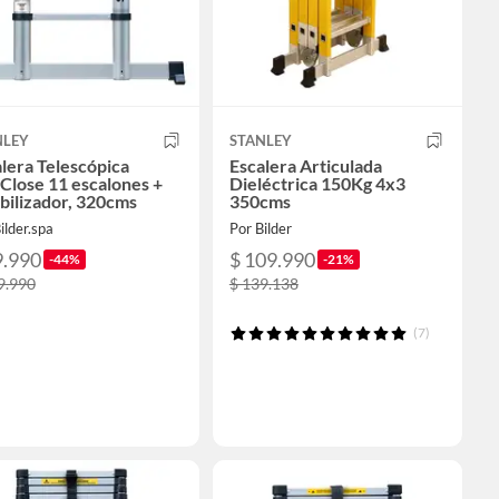
NLEY
STANLEY
lera Telescópica
Escalera Articulada
Close 11 escalones +
Dieléctrica 150Kg 4x3
bilizador, 320cms
350cms
ilder.spa
Por Bilder
9.990
$ 109.990
-44%
-21%
9.990
$ 139.138
(7)