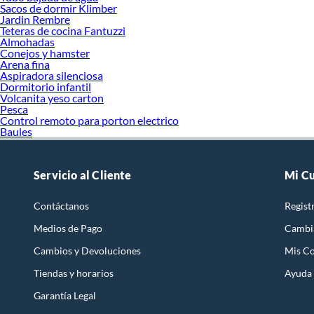
Sacos de dormir Klimber
Jardin Rembre
Teteras de cocina Fantuzzi
Almohadas
Conejos y hamster
Arena fina
Aspiradora silenciosa
Dormitorio infantil
Volcanita yeso carton
Pesca
Control remoto para porton electrico
Baules
Servicio al Cliente
Mi C
Contáctanos
Regist
Medios de Pago
Cambi
Cambios y Devoluciones
Mis C
Tiendas y horarios
Ayuda
Garantía Legal