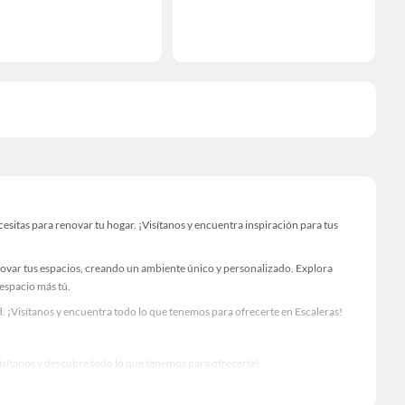
sitas para renovar tu hogar. ¡Visítanos y encuentra inspiración para tus
novar tus espacios, creando un ambiente único y personalizado. Explora
 espacio más tú.
 ¡Visítanos y encuentra todo lo que tenemos para ofrecerte en Escaleras!
Visítanos y descubre todo lo que tenemos para ofrecerte!
o para tus proyectos de renovación y decoración. ¡Visítanos y haz tus ideas