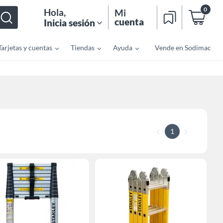
0
Hola
,
Mi
cuenta
Inicia sesión
Tarjetas y cuentas
Tiendas
Ayuda
Vende en Sodimac
1