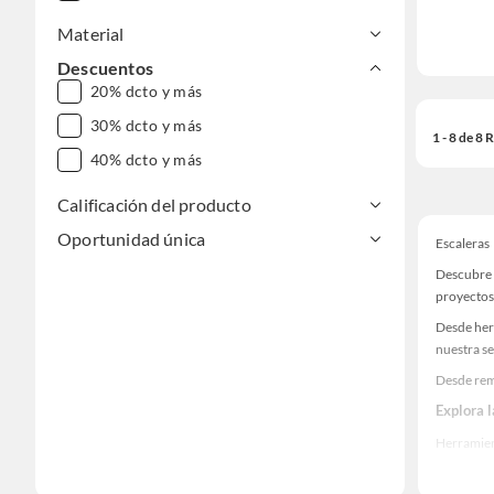
Material
Descuentos
20% dcto y más
30% dcto y más
1 - 8 de 8
40% dcto y más
Calificación del producto
Oportunidad única
Escaleras
Descubre 
proyectos
Desde her
nuestra se
Desde rem
Explora 
Herramient
Encuentra