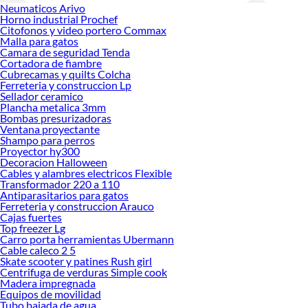
realidad!
Neumaticos Arivo
Horno industrial Prochef
Citofonos y video portero Commax
Malla para gatos
Camara de seguridad Tenda
Cortadora de fiambre
Cubrecamas y quilts Colcha
Ferreteria y construccion Lp
Sellador ceramico
Plancha metalica 3mm
Bombas presurizadoras
Ventana proyectante
Shampo para perros
Proyector hy300
Decoracion Halloween
Cables y alambres electricos Flexible
Transformador 220 a 110
Antiparasitarios para gatos
Ferreteria y construccion Arauco
Cajas fuertes
Top freezer Lg
Carro porta herramientas Ubermann
Cable caleco 2 5
Skate scooter y patines Rush girl
Centrifuga de verduras Simple cook
Madera impregnada
Equipos de movilidad
Tubo bajada de agua