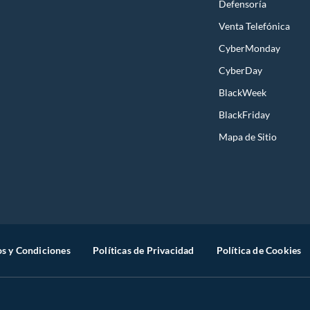
Defensoría
Venta Telefónica
CyberMonday
CyberDay
BlackWeek
BlackFriday
Mapa de Sitio
s y Condiciones
Políticas de Privacidad
Política de Cookies