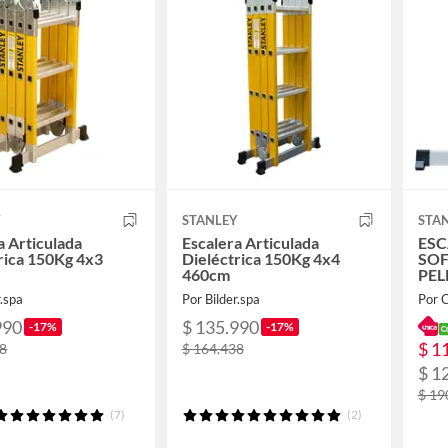
Y
STANLEY
STA
a Articulada
Escalera Articulada
ESC
rica 150Kg 4x3
Dieléctrica 150Kg 4x4
SOF
s
460cm
PEL
r.spa
Por Bilder.spa
Por 
990
$ 135.990
-17%
-17%
$ 1
38
$ 164.438
$ 1
$ 19
(7)
(2)