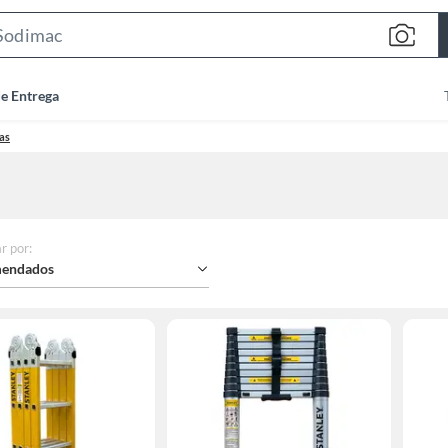
Search
Bar
de Entrega
as
r por
:
endados