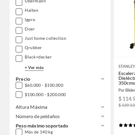
Ubermann
Halten
Igpro
Doer
Just home collection
Qrubber
Black+decker
STANLE
+ Ver más
Escaler
Dieléct
Precio
350cm
$60.000 - $100.000
Por Bilde
$100.000 - $200.000
$ 114.
$ 139.1
Altura Máxima
Número de peldaños
Peso máximo soportado
Más de 140 kg