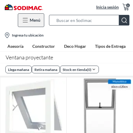
0
Inicia sesión
Menú
Search
Bar
location-
Ingresa tu ubicación
icon
Asesoría
Constructor
Deco Hogar
Tipos de Entrega
Ventana proyectante
Llega mañana
Retira mañana
Stock en tienda
(
0
)