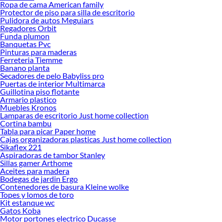
Ropa de cama American family
Protector de piso para silla de escritorio
Pulidora de autos Meguiars
Regadores Orbit
Funda plumon
Banquetas Pvc
Pinturas para maderas
Ferreteria Tiemme
Banano planta
Secadores de pelo Babyliss pro
Puertas de interior Multimarca
Guillotina piso flotante
Armario plastico
Muebles Kronos
Lamparas de escritorio Just home collection
Cortina bambu
Tabla para picar Paper home
Cajas organizadoras plasticas Just home collection
Sikaflex 221
Aspiradoras de tambor Stanley
Sillas gamer Arthome
Aceites para madera
Bodegas de jardin Ergo
Contenedores de basura Kleine wolke
Topes y lomos de toro
Kit estanque wc
Gatos Koba
Motor portones electrico Ducasse