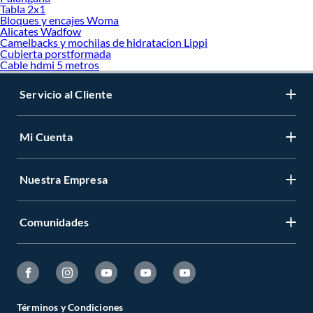
Tabla 2x1
Bloques y encajes Woma
Alicates Wadfow
Camelbacks y mochilas de hidratacion Lippi
Cubierta porstformada
Cable hdmi 5 metros
Servicio al Cliente
Mi Cuenta
Nuestra Empresa
Comunidades
Términos y Condiciones