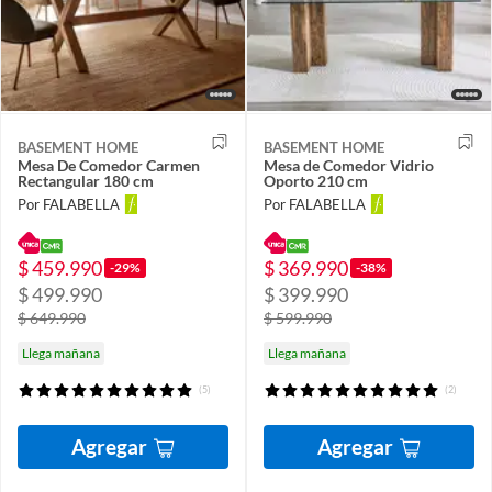
BASEMENT HOME
BASEMENT HOME
Mesa De Comedor Carmen
Mesa de Comedor Vidrio
Rectangular 180 cm
Oporto 210 cm
Por FALABELLA
Por FALABELLA
$ 459.990
$ 369.990
-29%
-38%
$ 499.990
$ 399.990
$ 649.990
$ 599.990
Llega mañana
Llega mañana
(5)
(2)
Agregar
Agregar