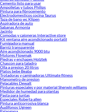
Cemento listo para usar
Herramientas, materiales y accesorios de calidad para tus proyectos y
Ampolletas y tubos Philips
renovación de espacios. ¡Visítanos y descubre todo lo que tenemos para
Pintura para fibrocemento
ofrecerte!
Electrodomesticos cocina Taurus
Taza de bano wc Klipen
Encuentra una amplia variedad de productos de Mesas de Comedor en Sodimac.
Aspiradora de auto
Encuentra todo lo necesario para tus proyectos de renovación y decoración.
Sabanas Armonia
¡Visítanos y haz tus ideas realidad!
Jacinto
Comodas y cajoneras Interactive store
Kit ventana aire acondicionado portatil
Fumigadora manual
Barniz transparente
Aire acondicionado 9000 btu
Motores Flowmak
Piedras y enchapes Holztek
Chascon para taladro
Olla a presion 20 litros
Platos bebe Beaba
Trotadoras y caminadoras Ultimate fitness
Manometro de presion
Pelacables Dewalt
Pinturas especiales y por material Sherwin williams
Medidor de humedad para plantas
Pasta para juntas
Especiales Roberta allen
Pintura anticorrosiva blanca
Audifonos Ugreen
Palangana