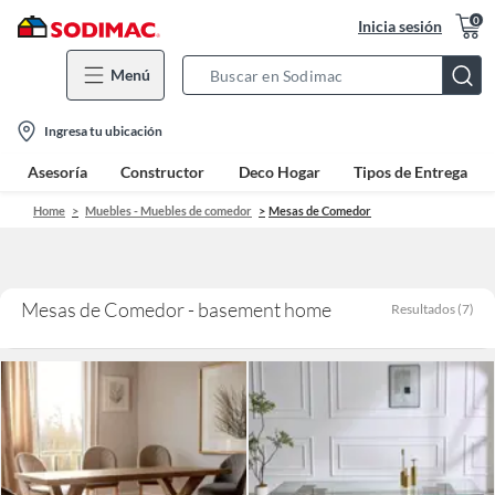
0
Inicia sesión
Menú
Search
Bar
location-
Ingresa tu ubicación
icon
Asesoría
Constructor
Deco Hogar
Tipos de Entrega
Home
Muebles - Muebles de comedor
Mesas de Comedor
Mesas de Comedor - basement home
Resultados
(
7
)