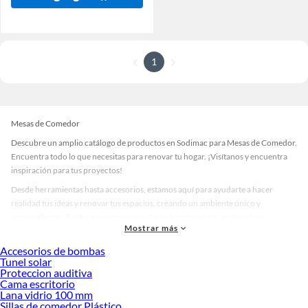
1
Mesas de Comedor
Descubre un amplio catálogo de productos en Sodimac para Mesas de Comedor.
Encuentra todo lo que necesitas para renovar tu hogar. ¡Visítanos y encuentra
inspiración para tus proyectos!
Desde herramientas hasta accesorios, estamos aquí para ayudarte a hacer
realidad tus ideas y renovar tus espacios, creando un ambiente único y
personalizado. Explora nuestra selección de herramientas, materiales y
Mostrar más
accesorios de calidad que te ayudarán a crear un espacio más tú.
Accesorios de bombas
Desde remodelaciones hasta proyectos de decoración, estamos aquí para hacer
Tunel solar
tus ideas realidad. ¡Visítanos y encuentra todo lo que tenemos para ofrecerte en
Proteccion auditiva
Mesas de Comedor!
Cama escritorio
Lana vidrio 100 mm
Explora la variedad de productos de Mesas de Comedor en Sodimac
Sillas de comedor Plástico