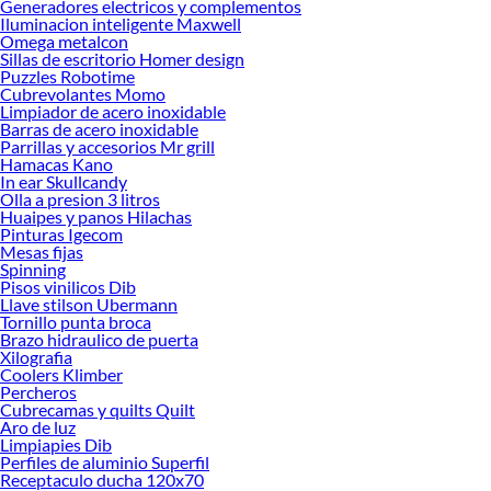
Generadores electricos y complementos
Desde remodelaciones hasta proyectos de decoración, estamos aquí para hacer
Iluminacion inteligente Maxwell
tus ideas realidad. ¡Visítanos y encuentra todo lo que tenemos para ofrecerte en
Omega metalcon
Audífonos!
Sillas de escritorio Homer design
Puzzles Robotime
Explora la variedad de productos de Audífonos en Sodimac
Cubrevolantes Momo
Limpiador de acero inoxidable
Herramientas, materiales y accesorios de calidad para tus proyectos y
Barras de acero inoxidable
renovación de espacios. ¡Visítanos y descubre todo lo que tenemos para
Parrillas y accesorios Mr grill
ofrecerte!
Hamacas Kano
In ear Skullcandy
Encuentra una amplia variedad de productos de Audífonos en Sodimac.
Olla a presion 3 litros
Encuentra todo lo necesario para tus proyectos de renovación y decoración.
Huaipes y panos Hilachas
¡Visítanos y haz tus ideas realidad!
Pinturas Igecom
Mesas fijas
Spinning
Pisos vinilicos Dib
Llave stilson Ubermann
Tornillo punta broca
Brazo hidraulico de puerta
Xilografia
Coolers Klimber
Percheros
Cubrecamas y quilts Quilt
Aro de luz
Limpiapies Dib
Perfiles de aluminio Superfil
Receptaculo ducha 120x70