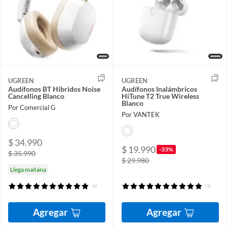
UGREEN
UGREEN
Audífonos BT Híbridos Noise
Audífonos Inalámbricos
Cancelling Blanco
HiTune T2 True Wireless
Blanco
Por Comercial G
Por VANTEK
$ 34.990
$ 19.990
-33%
$ 35.990
$ 29.980
Llega mañana
(6)
(1)
Agregar
Agregar