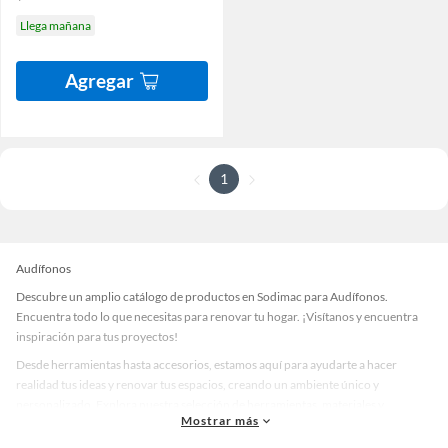
Llega mañana
Agregar
1
Audífonos
Descubre un amplio catálogo de productos en Sodimac para Audífonos.
Encuentra todo lo que necesitas para renovar tu hogar. ¡Visítanos y encuentra
inspiración para tus proyectos!
Desde herramientas hasta accesorios, estamos aquí para ayudarte a hacer
realidad tus ideas y renovar tus espacios, creando un ambiente único y
personalizado. Explora nuestra selección de herramientas, materiales y
Mostrar más
accesorios de calidad que te ayudarán a crear un espacio más tú.