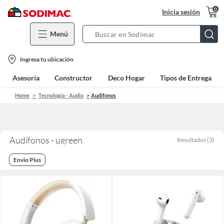
0
Inicia sesión
Menú
Search
Bar
location-
Ingresa tu ubicación
icon
Asesoría
Constructor
Deco Hogar
Tipos de Entrega
Home
Tecnología - Audio
Audífonos
Audífonos - ugreen
Resultados
(
3
)
Envio Plus