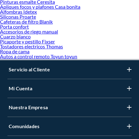
Pinturas esmalte Ceresita
Apliques focos y plafones Casa bonita
Alfombras Idetex
Siliconas Proarte
Cafeteras de filtro Blanik
Porta confort
Accesorios de riego manual
Cuarzo blanco
Picaporte y pestillo Fixser
Tostadores electricos Thomas
Ropa de cama
Autos a control remoto Toyun toyun
Servicio al Cliente
Mi Cuenta
Nuestra Empresa
Comunidades