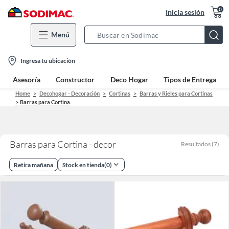
0
Inicia sesión
Menú
Search
Bar
location-
Ingresa tu ubicación
icon
Asesoría
Constructor
Deco Hogar
Tipos de Entrega
Home
Decohogar - Decoración
Cortinas
Barras y Rieles para Cortinas
Barras para Cortina
Barras para Cortina - decor
Resultados
(
7
)
Retira mañana
Stock en tienda
(
0
)