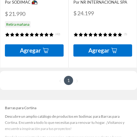
Por SODIMAC
Por NR INTERNACIONAL SPA
$ 24.199
$ 21.990
Retira mañana
(42)
(5)
Agregar
Agregar
1
Barras para Cortina
Descubre un amplio catálogo de productos en Sodimac para Barras para
Cortina. Encuentra todo lo que necesitas para renovar tu hogar. ¡Visítanos y
encuentra inspiración para tus proyectos!