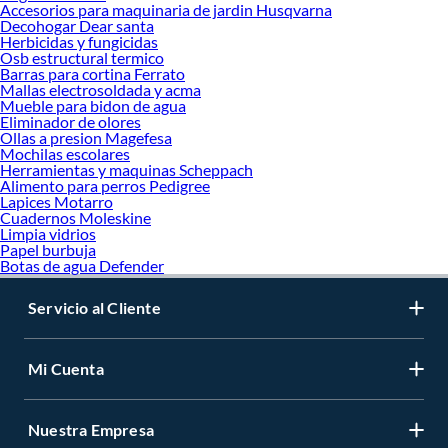
Accesorios para maquinaria de jardin Husqvarna
Decohogar Dear santa
Herbicidas y fungicidas
Osb estructural termico
Barras para cortina Ferrato
Mallas electrosoldada y acma
Mueble para bidon de agua
Eliminador de olores
Ollas a presion Magefesa
Mochilas escolares
Herramientas y maquinas Scheppach
Alimento para perros Pedigree
Lapices Motarro
Cuadernos Moleskine
Limpia vidrios
Papel burbuja
Botas de agua Defender
Servicio al Cliente
Mi Cuenta
Nuestra Empresa