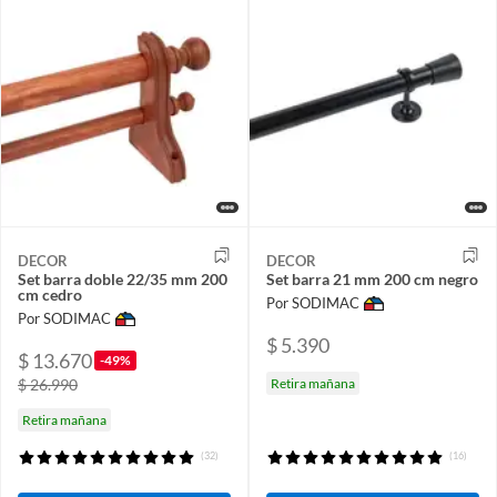
DECOR
DECOR
Set barra doble 22/35 mm 200
Set barra 21 mm 200 cm negro
cm cedro
Por SODIMAC
Por SODIMAC
$ 5.390
$ 13.670
-49%
$ 26.990
Retira mañana
Retira mañana
(32)
(16)