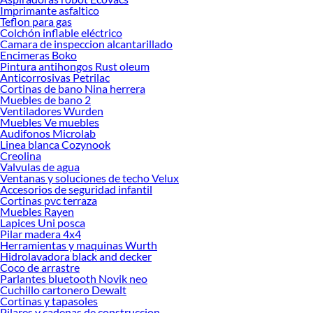
Imprimante asfaltico
Teflon para gas
Colchón inflable eléctrico
Camara de inspeccion alcantarillado
Encimeras Boko
Pintura antihongos Rust oleum
Anticorrosivas Petrilac
Cortinas de bano Nina herrera
Muebles de bano 2
Ventiladores Wurden
Muebles Ve muebles
Audifonos Microlab
Linea blanca Cozynook
Creolina
Valvulas de agua
Ventanas y soluciones de techo Velux
Accesorios de seguridad infantil
Cortinas pvc terraza
Muebles Rayen
Lapices Uni posca
Pilar madera 4x4
Herramientas y maquinas Wurth
Hidrolavadora black and decker
Coco de arrastre
Parlantes bluetooth Novik neo
Cuchillo cartonero Dewalt
Cortinas y tapasoles
Pilares y cadenas de construccion