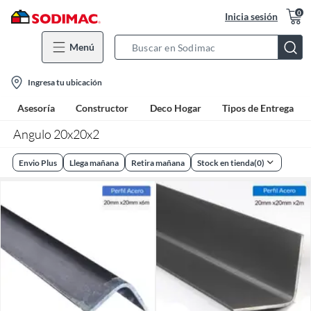
0
Inicia sesión
Menú
Search
Bar
location-
Ingresa tu ubicación
icon
Asesoría
Constructor
Deco Hogar
Tipos de Entrega
Angulo 20x20x2
Envio Plus
Llega mañana
Retira mañana
Stock en tienda
(
0
)