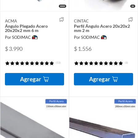
ACMA
CINTAC
Ángulo Plegado Acero
Perfil Ángulo Acero 20x20x2
20x20x2 mm 6 m
mm 2 m
Por SODIMAC
Por SODIMAC
$ 3.990
$ 1.556
(53)
(8)
Agregar
Agregar