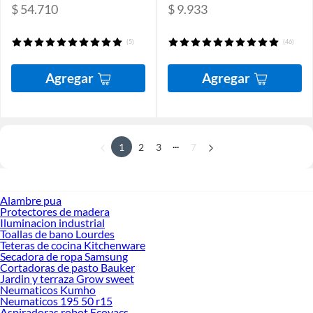
$ 54.710
$ 9.933
(5)
(46)
Agregar
Agregar
...
1
2
3
7
Alambre pua
Protectores de madera
Iluminacion industrial
Toallas de bano Lourdes
Teteras de cocina Kitchenware
Secadora de ropa Samsung
Cortadoras de pasto Bauker
Jardin y terraza Grow sweet
Neumaticos Kumho
Neumaticos 195 50 r15
Aspiradoras robot Ecovacs