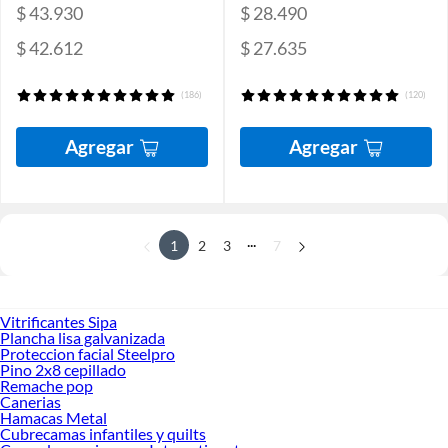
$ 43.930
$ 28.490
$ 42.612
$ 27.635
(186)
(120)
Agregar
Agregar
...
1
2
3
7
Vitrificantes Sipa
Plancha lisa galvanizada
Proteccion facial Steelpro
Pino 2x8 cepillado
Remache pop
Canerias
Hamacas Metal
Cubrecamas infantiles y quilts