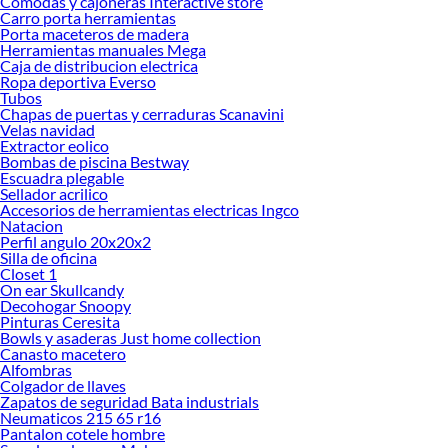
Comodas y cajoneras Interactive store
Carro porta herramientas
Porta maceteros de madera
Herramientas manuales Mega
Caja de distribucion electrica
Ropa deportiva Everso
Tubos
Chapas de puertas y cerraduras Scanavini
Velas navidad
Extractor eolico
Bombas de piscina Bestway
Escuadra plegable
Sellador acrilico
Accesorios de herramientas electricas Ingco
Natacion
Perfil angulo 20x20x2
Silla de oficina
Closet 1
On ear Skullcandy
Decohogar Snoopy
Pinturas Ceresita
Bowls y asaderas Just home collection
Canasto macetero
Alfombras
Colgador de llaves
Zapatos de seguridad Bata industrials
Neumaticos 215 65 r16
Pantalon cotele hombre