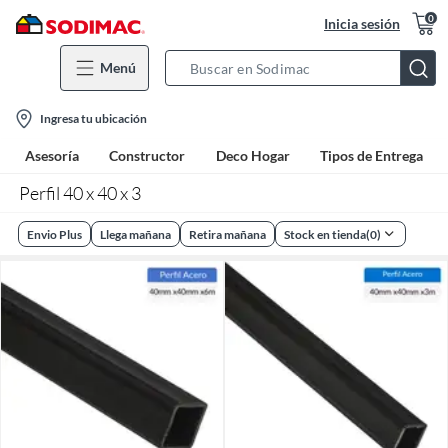
0
Inicia sesión
Menú
Search
Bar
location-
Ingresa tu ubicación
icon
Asesoría
Constructor
Deco Hogar
Tipos de Entrega
Perfil 40 x 40 x 3
Envio Plus
Llega mañana
Retira mañana
Stock en tienda
(
0
)