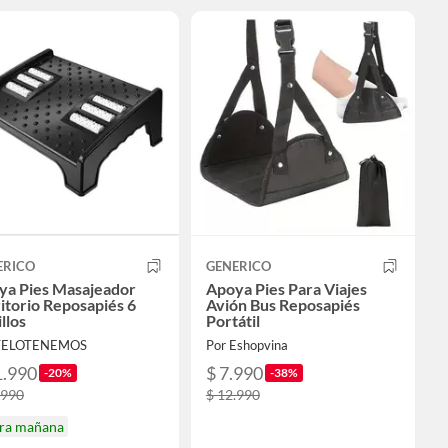
ERICO
GENERICO
ya Pies Masajeador
Apoya Pies Para Viajes
itorio Reposapiés 6
Avión Bus Reposapiés
llos
Portátil
 TELOTENEMOS
Por Eshopvina
1.990
$ 7.990
-20%
-38%
.990
$ 12.990
ira mañana