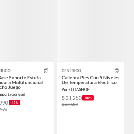
ERICO
GENERICO
ase Soporte Estufa
Calienta Pies Con 5 Niveles
dora Multifuncional
De Temperatura Electrico
cho Juego
Por ELITASHOP
mportacionesjd
$ 31.250
-50%
.990
-45%
$ 62.500
.990