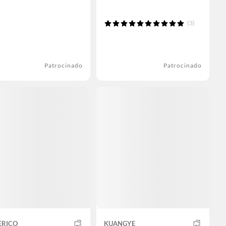
(3)
Patrocinado
Patrocinado
ERICO
KUANGYE