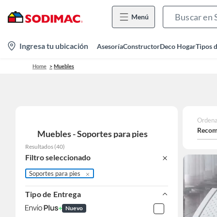
Menú
location-
Ingresa tu ubicación
Asesoría
Constructor
Deco Hogar
Tipos 
icon
Home
Muebles
Ordena
Recom
Muebles - Soportes para pies
Resultados
(
40
)
Filtro seleccionado
Soportes para pies
Tipo de Entrega
Nuevo