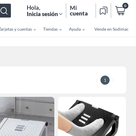
0
Hola
,
Mi
cuenta
Inicia sesión
Tarjetas y cuentas
Tiendas
Ayuda
Vende en Sodimac
1