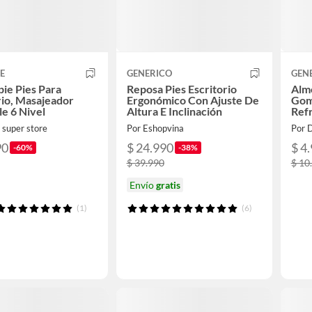
E
GENERICO
GEN
ie Pies Para
Reposa Pies Escritorio
Almo
rio, Masajeador
Ergonómico Con Ajuste De
Gom
le 6 Nivel
Altura E Inclinación
Ref
 super store
Por Eshopvina
Por 
90
$ 24.990
$ 4
-60%
-38%
$ 39.990
$ 10
Envío
gratis
(1)
(6)