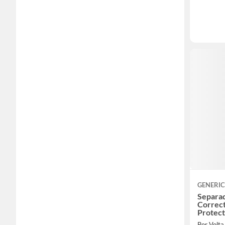
GENERI
Separa
Correc
Protect
Por Volt