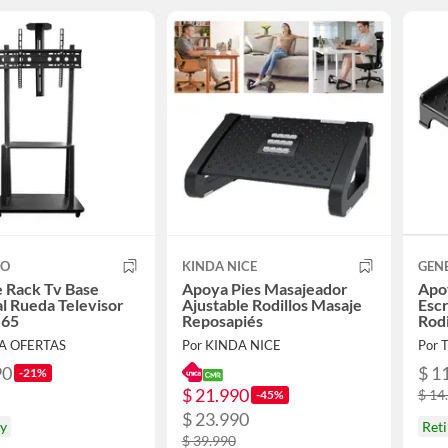
CO
KINDA NICE
GEN
 Rack Tv Base
Apoya Pies Masajeador
Apo
l Rueda Televisor
Ajustable Rodillos Masaje
Escr
 65
Reposapiés
Rodi
A OFERTAS
Por KINDA NICE
Por
90
$ 1
-21%
$ 21.990
$ 14
-45%
$ 23.990
oy
Ret
$ 39.990