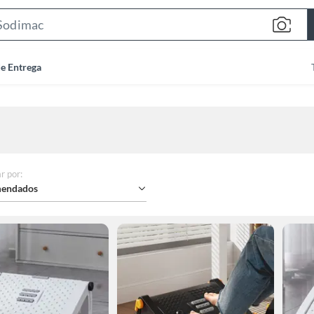
Search
Bar
de Entrega
r por
:
endados