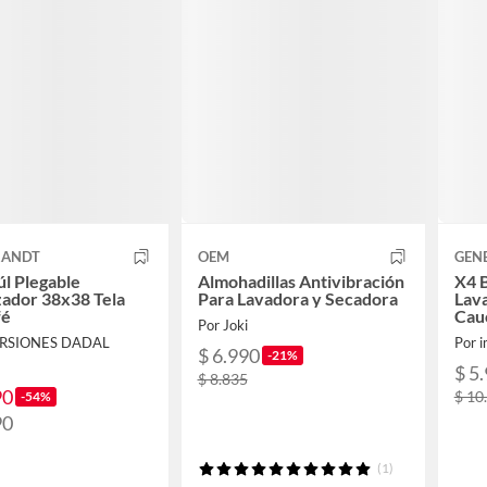
RANDT
OEM
GEN
úl Plegable
Almohadillas Antivibración
X4 B
ador 38x38 Tela
Para Lavadora y Secadora
Lava
fé
Cau
Por Joki
ERSIONES DADAL
Por i
$ 6.990
-21%
$ 5
$ 8.835
90
$ 10
-54%
90
(1)