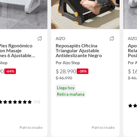
AIZO
AIZ
Pies Rgonómico
Reposapiés Oficina
Apo
Con Masaje
Triangular Ajustable
Rel
nes 6 Ajustable
Antideslizante Negro
Posi
bla
 Shop
Por Aizo Shop
Por 
90
$ 28.990
$ 1
-64%
-38%
$ 46.990
$ 46
Llega hoy
Retira mañana
(11)
Patrocinado
Patrocinado