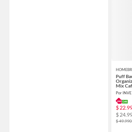
HOMEB
Puff Ba
Organiz
Mix Ca
Por INV
$ 22.9
$ 24.9
$ 49.990