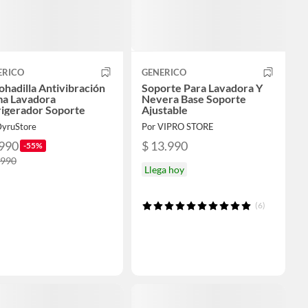
ERICO
GENERICO
hadilla Antivibración
Soporte Para Lavadora Y
a Lavadora
Nevera Base Soporte
rigerador Soporte
Ajustable
DyruStore
Por VIPRO STORE
.990
$ 13.990
-55%
.990
Llega hoy
(6)