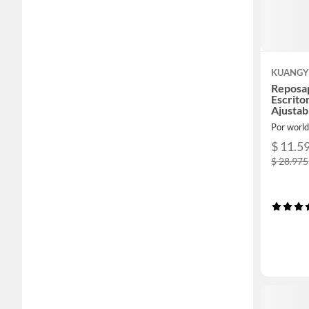
KUANGY
Reposap
Escrito
Ajustab
Por world
$ 11.5
$ 28.975