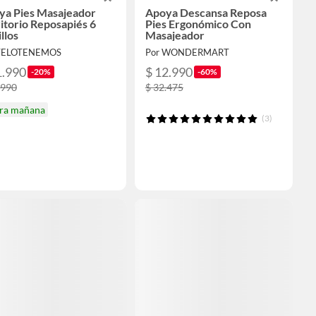
ya Pies Masajeador
Apoya Descansa Reposa
itorio Reposapiés 6
Pies Ergonómico Con
llos
Masajeador
 TELOTENEMOS
Por WONDERMART
1.990
$ 12.990
-20%
-60%
.990
$ 32.475
ira mañana
(3)