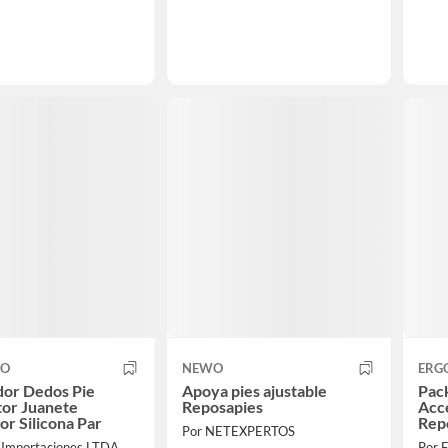
CO
NEWO
ERG
dor Dedos Pie
Apoya pies ajustable
Pac
tor Juanete
Reposapies
Acce
or Silicona Par
Rep
Por NETEXPERTOS
a Importaciones LTDA
Por