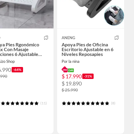
O
ANENG
ya Pies Rgonómico
Apoya Pies de Oficina
ax Con Masaje
Escritorio Ajustable en 6
ciones 6 Ajustable
Niveles Reposapies
nco
Aizo Shop
Por la nina
6.990
-64%
$ 17.990
.990
-31%
$ 19.890
$ 25.990
(11)
(8)