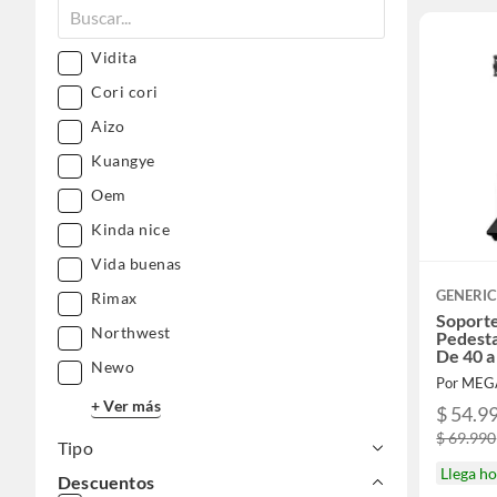
Vidita
Cori cori
Aizo
Kuangye
Oem
Kinda nice
Vida buenas
GENERI
Rimax
Soporte
Northwest
Pedesta
De 40 a
Newo
Por MEG
+ Ver más
$ 54.9
$ 69.990
Tipo
Llega h
Descuentos