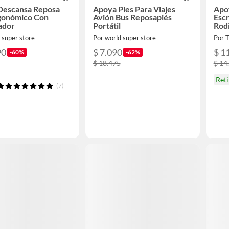
Descansa Reposa
Apoya Pies Para Viajes
Apo
rgonómico Con
Avión Bus Reposapiés
Escr
ador
Portátil
Rodi
 super store
Por world super store
Por
90
$ 7.090
$ 1
-60%
-62%
$ 18.475
$ 14
Ret
(7)