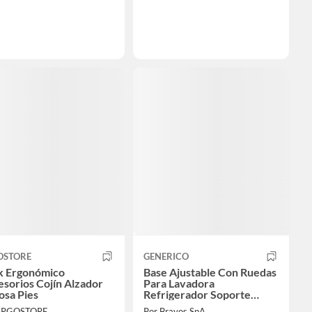
OSTORE
GENERICO
k Ergonómico
Base Ajustable Con Ruedas
sorios Cojín Alzador
Para Lavadora
osa Pies
Refrigerador Soporte
Multiuso Resistente
 ERGOSTORE
Por Bravos SpA