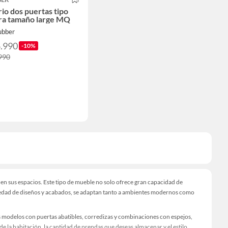
io dos puertas tipo
a tamaño large MQ
ubber
4.990
-10%
990
 en sus espacios. Este tipo de mueble no solo ofrece gran capacidad de
ariedad de diseños y acabados, se adaptan tanto a ambientes modernos como
ás modelos con puertas abatibles, corredizas y combinaciones con espejos,
 de la habitación, la cantidad de prendas que deseas almacenar y el estilo