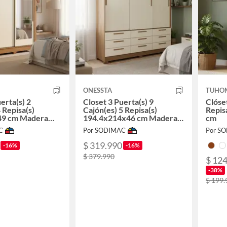
ONESSTA
TUHO
erta(s) 2
Closet 3 Puerta(s) 9
Clóset
 Repisa(s)
Cajón(es) 5 Repisa(s)
Repis
9 cm Madera
194.4x214x46 cm Madera
cm
Natural
C
Por SODIMAC
Por S
$ 319.990
-16%
-16%
$ 379.990
$ 124
-38%
$ 199.