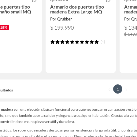
s puertas tipo
Armario dos puertas tipo
Armar
maño small MQ
madera Extra Large MQ
mader
Por Qrubber
Por Qr
$ 199.990
$ 13
-18%
$ 149.
(1)
1
sultados
e madera
son una elección clásica y funcional para quienes buscan organización y estilo
, sino que también aporta calidez y elegancia a cualquier habitación. Gracias a la v
 convirtiéndose en una pieza versátil y duradera.
stética, los roperos de madera destacan por su resistencia y larga vida útil. Encontrar
timizar el espacio y facilitar el acceso a la ropa. Elegir el adecuado depende del tamaño