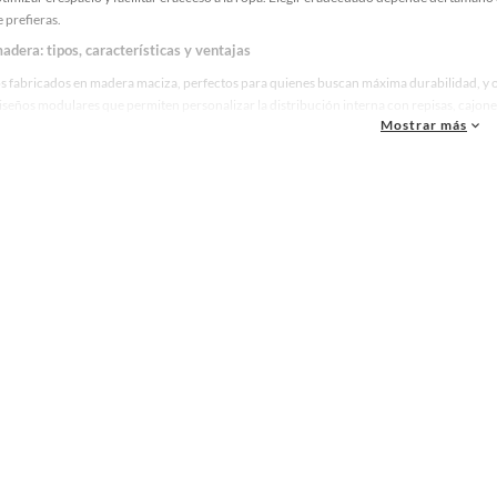
 prefieras.
dera: tipos, características y ventajas
s fabricados en madera maciza, perfectos para quienes buscan máxima durabilidad, y 
seños modulares que permiten personalizar la distribución interna con repisas, cajones
Mostrar más
ores neutros, ideales para combinar con cualquier decoración.
cipales ventajas se encuentran la estabilidad, la capacidad de soportar peso y la facili
tos, la calidad de las bisagras y el tipo de puertas. Un buen ropero no solo organiza tu
el mejor ropero de madera para tu hogar
cio disponible y tus necesidades de almacenamiento. Para habitaciones pequeñas, los m
ige roperos con espejos integrados. Recuerda que una elección correcta garantiza func
a selección y encuentra el ropero de madera que se adapte a tu estilo. ¡Empieza hoy mi
ma
io
mer
 escritorio
a tv
 de sala
plazas