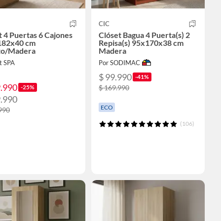
CIC
t 4 Puertas 6 Cajones
Clóset Bagua 4 Puerta(s) 2
182x40 cm
Repisa(s) 95x170x38 cm
to/Madera
Madera
t SPA
Por SODIMAC
$ 99.990
-41%
9.990
-25%
$ 169.990
9.990
ECO
990
(106)