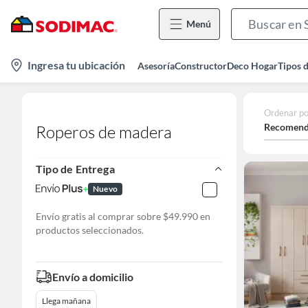
Menú
location-
Ingresa tu ubicación
Asesoría
Constructor
Deco Hogar
Tipos 
icon
Ordenar po
Recomend
Roperos de madera
Tipo de Entrega
Nuevo
Envío gratis al comprar sobre $49.990 en
productos seleccionados.
Envío a domicilio
Llega mañana