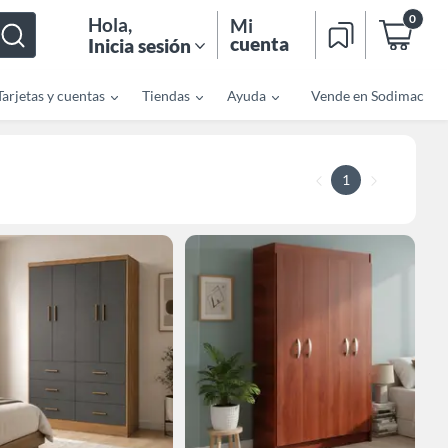
0
Hola
,
Mi
cuenta
Inicia sesión
Tarjetas y cuentas
Tiendas
Ayuda
Vende en Sodimac
1