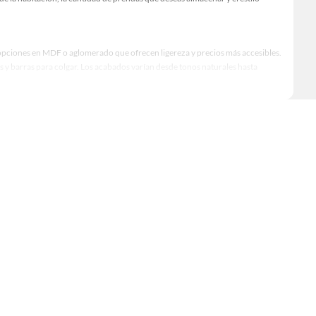
opciones en MDF o aglomerado que ofrecen ligereza y precios más accesibles.
 y barras para colgar. Los acabados varían desde tonos naturales hasta
dad para mantener el orden. Antes de elegir, considera factores como el número
 ropa, sino que también mejora la estética del dormitorio.
odelos con puertas corredizas son la mejor opción; si buscas un toque
ionalidad y armonía en tu ambiente.
smo a organizar tu ropa con elegancia y practicidad!