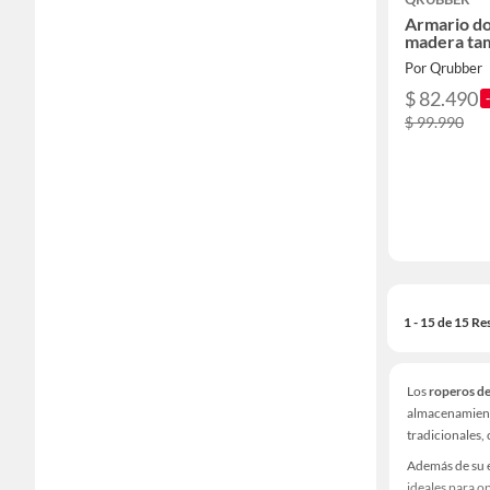
Armario do
madera ta
Por Qrubber
$ 82.490
$ 99.990
1 - 15 de 15 Re
Los
roperos d
almacenamiento
tradicionales,
Además de su e
ideales para op