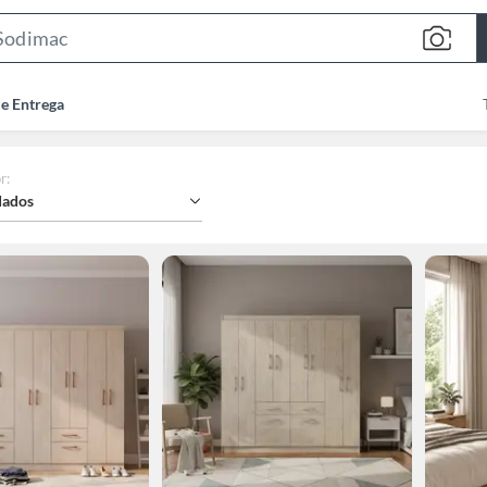
Search
Bar
de Entrega
r
:
ados