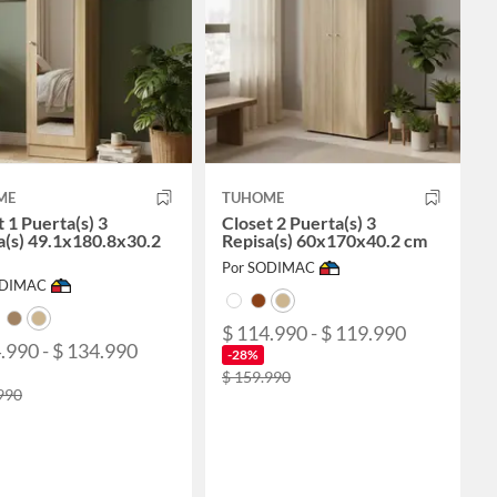
ME
TUHOME
 1 Puerta(s) 3
Closet 2 Puerta(s) 3
a(s) 49.1x180.8x30.2
Repisa(s) 60x170x40.2 cm
Por SODIMAC
ODIMAC
$ 114.990 - $ 119.990
.990 - $ 134.990
-28%
$ 159.990
990