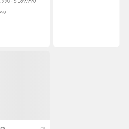
.990 - $ 169.990
990
BER