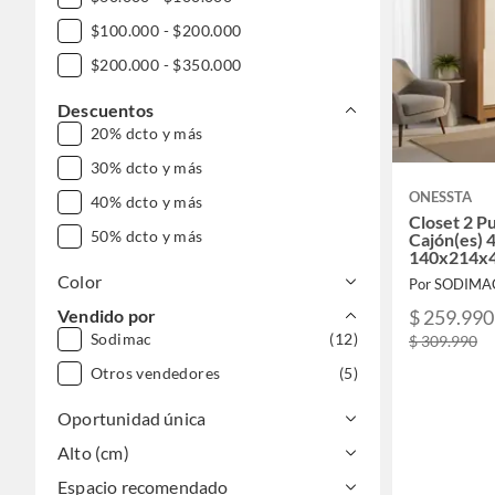
$100.000 - $200.000
$200.000 - $350.000
Descuentos
20% dcto y más
30% dcto y más
ONESSTA
40% dcto y más
Closet 2 Pu
50% dcto y más
Cajón(es) 4
140x214x4
Natural
Color
Por SODIMA
$ 259.990
Vendido por
Sodimac
(12)
$ 309.990
Otros vendedores
(5)
Oportunidad única
Alto (cm)
Espacio recomendado