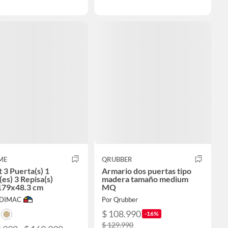
ME
QRUBBER
 3 Puerta(s) 1
Armario dos puertas tipo
es) 3 Repisa(s)
madera tamaño medium
179x48.3 cm
MQ
ODIMAC
Por Qrubber
$ 108.990
-16%
$ 129.990