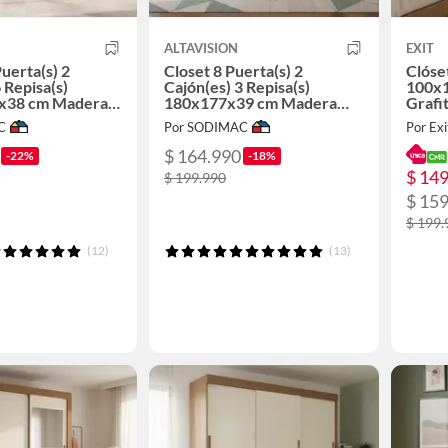
ALTAVISION
EXIT
uerta(s) 2
Closet 8 Puerta(s) 2
Clóse
 Repisa(s)
Cajón(es) 3 Repisa(s)
100x
x38 cm Madera
180x177x39 cm Madera
Grafi
Natural
C
Por SODIMAC
Por Exi
$ 164.990
-22%
-18%
$ 14
$ 199.990
$ 15
$ 199.
(12)
(13)