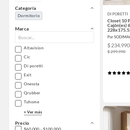
Categoría
DI PORETTI
Dormitorio
Closet 10 P
Cajón(es) 6
Marca
228x175.5
Natural
Por SODIMA
$ 234.990
Altavision
$ 299.990
Cic
Di poretti
Exit
Onessta
Qrubber
Tuhome
+ Ver más
Precio
$60.000 - $100.000