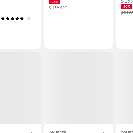
$ 159
-28%
-50%
$ 159.990
$ 319.
(3)
QRUBBER
QRUB