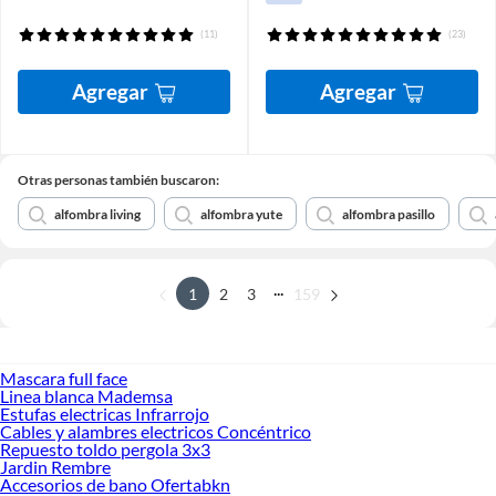
(11)
(23)
Agregar
Agregar
Otras personas también buscaron:
alfombra living
alfombra yute
alfombra pasillo
...
1
2
3
159
Mascara full face
Linea blanca Mademsa
Estufas electricas Infrarrojo
Cables y alambres electricos Concéntrico
Repuesto toldo pergola 3x3
Jardin Rembre
Accesorios de bano Ofertabkn