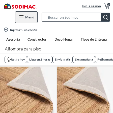
0
Inicia sesión
Menú
Search
Bar
location-
Ingresa tu ubicación
icon
Asesoría
Constructor
Deco Hogar
Tipos de Entrega
Alfombra para piso
Retira hoy
Llega en 2 horas
Envío gratis
Llega mañana
Retira mañ