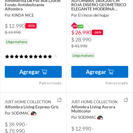
Alfombrilla De Pvc 80x120cm
ALFOMBRA 180X200 CM
Fondo Antideslizante
ROJA DISEÑO GEOMETRICO
Alfombra
ELEGANTE MODERNA
DECORATIVA DCOIDEA
Por KINDA NICE
Por El rincon del hogar
$ 12.990
-35%
$ 26.990
$ 19.990
-36%
$ 28.990
Llega mañana
$ 41.990
Llega mañana
(1)
Agregar
Agregar
Patrocinado
Patrocinado
JUST HOME COLLECTION
JUST HOME COLLECTION
Alfombra Living Express Gris
Alfombra Living Aurora
Multicolor
Por SODIMAC
Por SODIMAC
$ 39.990 -
$ 12.990 -
$ 79.990