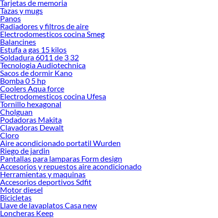
Tarjetas de memoria
Tazas y mugs
Panos
Radiadores y filtros de aire
Electrodomesticos cocina Smeg
Balancines
Estufa a gas 15 kilos
Soldadura 6011 de 3 32
Tecnologia Audiotechnica
Sacos de dormir Kano
Bomba 0 5 hp
Coolers Aqua force
Electrodomesticos cocina Ufesa
Tornillo hexagonal
Cholguan
Podadoras Makita
Clavadoras Dewalt
Cloro
Aire acondicionado portatil Wurden
Riego de jardin
Pantallas para lamparas Form design
Accesorios y repuestos aire acondicionado
Herramientas y maquinas
Accesorios deportivos Sdfit
Motor diesel
Bicicletas
Llave de lavaplatos Casa new
Loncheras Keep