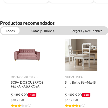
Productos recomendados
Todos
Sofas y Sillones
Bergers y Reclinables
Racks TV
DISEÑOS VALESTRINI
NUEVALINEA
SOFA DOS CUERPOS
Silla Beige 96x46x48
FELPA PALO ROSA
cm
$
189.990
$
109.990
-46%
-31%
$
349.990
$
159.990
(
2
)
(
2
)