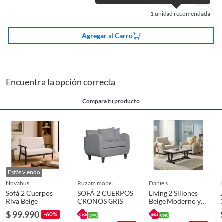
Dificultad de armado
Baja
1
unidad recomendada
Agregar al Carro
Productos en combo
No
Ancho
100 cm
Encuentra la opción correcta
Compara tu producto
Alto
72.6 cm
Profundidad
67 cm
Nivelación de altura
No
Estás viendo
novahus
ruzam mobel
daniels
Sofá 2 Cuerpos
SOFÁ 2 CUERPOS
Living 2 Sillones
Garantía
6 meses
Riva Beige
CRONOS GRIS
Beige Moderno y
Elegante New
$ 99.990
-60%
Charlotte + Mesa