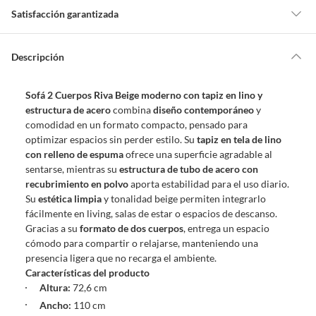
Satisfacción garantizada
Por ley, tienes hasta
10 días para devolver un producto
si te arrepientes
de la compra.
Descripción
Debe estar en perfecto estado, con todas sus etiquetas, sellos intactos y
sin uso, tal como te lo entregamos. Ten en cuenta que lo debes haber
Sofá 2 Cuerpos Riva Beige moderno con tapiz en lino y
comprado por internet y que hay ciertas categorías que no tienen este
estructura de acero
combina
diseño contemporáneo
y
derecho:
comodidad en un formato compacto, pensado para
Productos que, por su naturaleza, no puedan ser devueltos,
optimizar espacios sin perder estilo. Su
tapiz en tela de lino
puedan deteriorarse o caducar con rapidez.
con relleno de espuma
ofrece una superficie agradable al
Confeccionados a la medida.
sentarse, mientras su
estructura de tubo de acero con
De uso personal.
recubrimiento en polvo
aporta estabilidad para el uso diario.
Su
estética limpia
y tonalidad beige permiten integrarlo
En sodimac.cl te damos
30 días desde que recibes el producto
. Debe
fácilmente en living, salas de estar o espacios de descanso.
estar en perfecto estado, con todas sus etiquetas y sin uso, tal como te lo
Gracias a su
formato de dos cuerpos
, entrega un espacio
entregamos.
cómodo para compartir o relajarse, manteniendo una
Productos digitales que se entregan a través de una descarga
presencia ligera que no recarga el ambiente.
electrónica, por ejemplo, cupones de experiencia o programas
Características del producto
para el computador.
Altura:
72,6 cm
Productos a pedido o confeccionados a medida.
Ancho:
110 cm