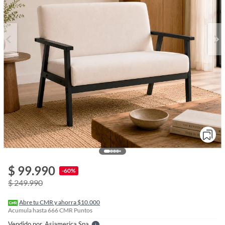
o
f
$ 99.990
n
-60%
I
$ 249.990
r
e
l
Abre tu CMR y ahorra $10.000
l
Acumula hasta
666
CMR Puntos
e
Vendido por
Asiamerica Spa