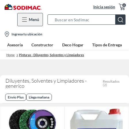
0
Inicia sesión
Menú
Search
Bar
location-
Ingresa tu ubicación
icon
Asesoría
Constructor
Deco Hogar
Tipos de Entrega
Home
Pinturas - Diluyentes, Solventes y Limpiadores
Diluyentes, Solventes y Limpiadores -
Resultados
generico
(
2
)
Envio Plus
Llega mañana