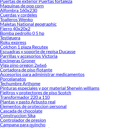
Puertas de exterior Puertas fortaleza
renovación de espacios. ¡Visítanos y descubre todo lo que tenemos para
Maquinas de pop corn
ofrecerte!
Alfombra 160x230
Cuerdas y cordeles
Encuentra una amplia variedad de productos de Diluyentes, Solventes y
Toalleros Wenko
Limpiadores en Sodimac. Encuentra todo lo necesario para tus proyectos de
Maletas National geographic
Fierro 40x20x2
renovación y decoración. ¡Visítanos y haz tus ideas realidad!
Bomba pedrollo 0 5 hp
Testiguera
Roku express
Colchon 1 plaza Recutex
Escuadras y soporte de repisa Ducasse
Parrillas y accesorios Victoria
Encimeras Groner
Viga pino oregon 2x6x6
Cortadora de piso flotante
Accesorios para administrar medicamentos
Porcelanatos
Techumbre Arthome
Pinturas especiales y por material Sherwin williams
Fieltros y protectores de piso Scotch
Transformador 220 a 110
Plantas y pasto Arbusto real
Elementos de proteccion personal
Cascada de chocolate
Construccion Sika
Controlador de presion
Campana para quincho