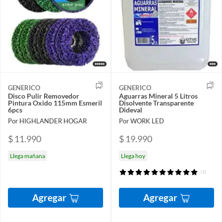
GENERICO
GENERICO
Disco Pulir Removedor
Aguarras Mineral 5 Litros
Pintura Oxido 115mm Esmeril
Disolvente Transparente
6pcs
Dideval
Por HIGHLANDER HOGAR
Por WORK LED
$ 11.990
$ 19.990
Llega mañana
Llega hoy
(1)
Agregar
Agregar