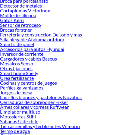
Broca para porcelanato
Encuentra todo lo necesario para tus proyectos de renovación y decoración.
Detector de metales
¡Visítanos y haz tus ideas realidad!
Cortaplumas Victorinox
Molde de silicona
Gatos Keru
Sensor de retroceso
Brocas forstner
Ferreteria y construccion De todo y mas
Silla plegable Atakama outdoor
Smart side panel
Accesorios para autos Hyundai
Inversor de corriente
Cargadores y cables Baseus
Mosaicos Senso
Otras fijaciones
Smart home Shelly
Urea fertilizante
Cocinas y centros de juegos
Perfiles galvanizados
Juegos de mesa
Ladrillos bloques y pastelones Novahus
Cerraduras de sobreponer Fixser
Arnes collares y correas Ruffwear
Limpiador multiuso
Motosierras Stihl
Sabanas U de chile
Tierras semillas y fertilizantes Vilmorin
Termo de agua