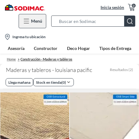
0
Inicia sesión
Menú
Search
Bar
location-
Ingresa tu ubicación
icon
Asesoría
Constructor
Deco Hogar
Tipos de Entrega
Home
Construcción - Maderas y tableros
Maderas y tableros - louisiana pacific
Resultados
(
2
)
Llega mañana
Stock en tienda
(
0
)