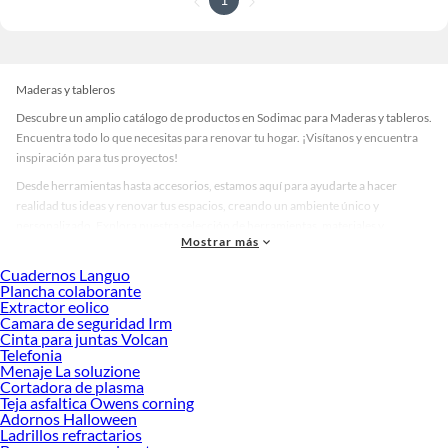
Maderas y tableros
Descubre un amplio catálogo de productos en Sodimac para Maderas y tableros.
Encuentra todo lo que necesitas para renovar tu hogar. ¡Visítanos y encuentra
inspiración para tus proyectos!
Desde herramientas hasta accesorios, estamos aquí para ayudarte a hacer
realidad tus ideas y renovar tus espacios, creando un ambiente único y
personalizado. Explora nuestra selección de herramientas, materiales y
Mostrar más
accesorios de calidad que te ayudarán a crear un espacio más tú.
Cuadernos Languo
Desde remodelaciones hasta proyectos de decoración, estamos aquí para hacer
Plancha colaborante
tus ideas realidad. ¡Visítanos y encuentra todo lo que tenemos para ofrecerte en
Extractor eolico
Maderas y tableros!
Camara de seguridad Irm
Cinta para juntas Volcan
Explora la variedad de productos de Maderas y tableros en Sodimac
Telefonia
Menaje La soluzione
Herramientas, materiales y accesorios de calidad para tus proyectos y
Cortadora de plasma
renovación de espacios. ¡Visítanos y descubre todo lo que tenemos para
Teja asfaltica Owens corning
ofrecerte!
Adornos Halloween
Ladrillos refractarios
Encuentra una amplia variedad de productos de Maderas y tableros en Sodimac.