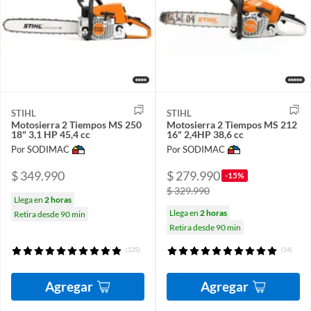
STIHL
STIHL
Motosierra 2 Tiempos MS 250
Motosierra 2 Tiempos MS 212
18" 3,1 HP 45,4 cc
16" 2,4HP 38,6 cc
Por SODIMAC
Por SODIMAC
$ 349.990
$ 279.990
-15%
$ 329.990
Llega en
2 horas
Llega en
2 horas
Retira desde 90 min
Retira desde 90 min
(135)
(14)
Agregar
Agregar