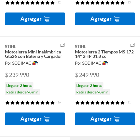
(32)
(13)
Agregar
Agregar
STIHL
STIHL
Motosierra Mini Inalámbrica
Motosierra 2 Tiempos MS 172
Gta26 con Batería y Cargador
14" 2HP 31,8 cc
Por SODIMAC
Por SODIMAC
$ 239.990
$ 249.990
Llega en
2 horas
Llega en
2 horas
Retira desde 90 min
Retira desde 90 min
(36)
(11)
Agregar
Agregar