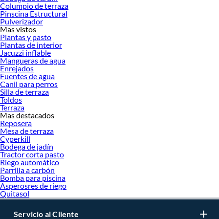
Ya sea que necesites una herramienta ligera para uso ocasional en el hogar o una
Columpio de terraza
motosierra de alta potencia para uso profesional,
Stihl
tiene un modelo
Pinscina Estructural
Pulverizador
adecuado para cada necesidad. Las motosierras de mayor cilindrada son ideales
Mas vistos
para cortes más duros y prolongados, mientras que las de menor potencia
Plantas y pasto
brindan comodidad y facilidad de uso en proyectos más pequeños.
Plantas de interior
Jacuzzi inflable
Además de su potencia y versatilidad, las
motosierras Stihl
destacan por su
Mangueras de agua
tecnología innovadora y características de seguridad. Incorporan sistemas de
Enrejados
arranque fácil, amortiguación de vibraciones y mecanismos de seguridad
Fuentes de agua
Canil para perros
avanzados para garantizar un uso cómodo y seguro. Esto no solo mejora la
Silla de terraza
eficiencia del trabajo, sino que también reduce la fatiga durante tareas
Toldos
prolongadas. Gracias a su diseño ergonómico y a los materiales de alta calidad,
Terraza
las
motosierras Stihl
son una inversión duradera para cualquier usuario, ya sea
Mas destacados
Reposera
que busques mantener tu jardín o enfrentar grandes proyectos forestales.
Mesa de terraza
Más productos con increíbles ofertas:
Cyperkill
Bodega de jadín
Herramientas y maquinarias de jardín
Tractor corta pasto
Herramientas de jardín
Riego automático
Herramientas y máquinas
Parrilla a carbón
Bomba para piscina
Tractores corta pasto
Asperosres de riego
Cortadoras de pasto
Quitasol
Desbrozadoras y orilladoras
Sopladores
Ahoyadores
Servicio al Cliente