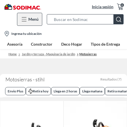
0
Inicia sesión
Menú
Search
Bar
location-
Ingresa tu ubicación
icon
Asesoría
Constructor
Deco Hogar
Tipos de Entrega
Home
Jardín y terraza - Maquinaria de jardín
Motosierras
Motosierras - stihl
Resultados
(
7
)
Envio Plus
Retira hoy
Llega en 2 horas
Llega mañana
Retira maña