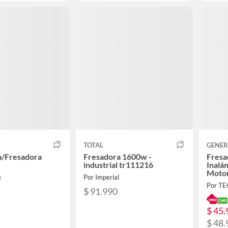
TOTAL
GENER
a/Fresadora
Fresadora 1600w -
Fresa
industrial tr111216
Inalá
Motor
e
Por Imperial
Por T
$ 91.990
$ 45.
$ 48.