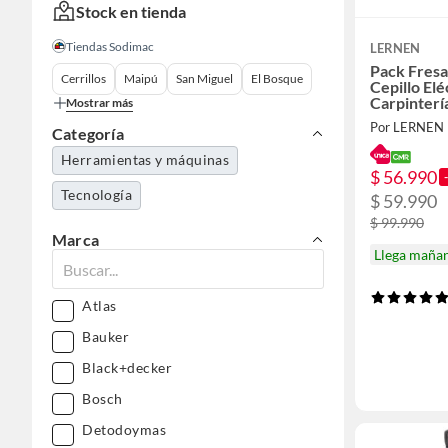
Stock en tienda
Tiendas Sodimac
LERNEN
Pack Fresa
Cerrillos
Maipú
San Miguel
El Bosque
Cepillo Elé
Carpinterí
Mostrar más
Por LERNEN
Categoría
Herramientas y máquinas
$ 56.990
Tecnología
$ 59.990
$ 99.990
Marca
Llega maña
Atlas
Bauker
Black+decker
Bosch
Detodoymas