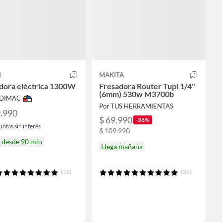
H
MAKITA
dora eléctrica 1300W
Fresadora Router Tupi 1/4''
(6mm) 530w M3700b
ODIMAC
Por TUS HERRAMIENTAS
9.990
$ 69.990
-36%
uotas sin interés
$ 109.990
a desde 90 min
Llega mañana
(18)
(36)