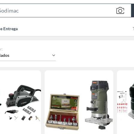
Search
Bar
de Entrega
r
:
ados