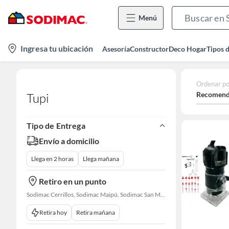
Menú
location-
Ingresa tu ubicación
Asesoría
Constructor
Deco Hogar
Tipos 
icon
Ordenar po
Recomend
Tupi
Tipo de Entrega
Envío a domicilio
Llega en 2 horas
Llega mañana
Retiro en un punto
Sodimac Cerrillos, Sodimac Maipú, Sodimac San Miguel, Sodimac El Bosque, Sodimac San Bernardo, Sodimac Talagante, Sodimac San Fernando
Retira hoy
Retira mañana