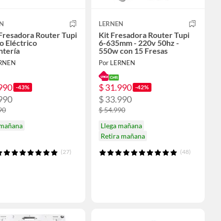
N
LERNEN
Fresadora Router Tupi
Kit Fresadora Router Tupi
o Eléctrico
6-635mm - 220v 50hz -
ntería
550w con 15 Fresas
ERNEN
Por LERNEN
990
$ 31.990
-43%
-42%
990
$ 33.990
90
$ 54.990
 mañana
Llega mañana
Retira mañana
(27)
(48)