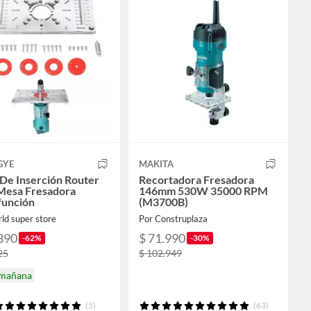
GYE
MAKITA
 De Inserción Router
Recortadora Fresadora
Mesa Fresadora
146mm 530W 35000 RPM
función
(M3700B)
ld super store
Por Construplaza
890
$ 71.990
-62%
-30%
25
$ 102.949
 mañana
(5)
(63)