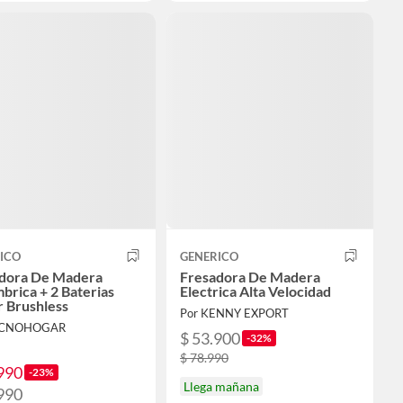
ICO
GENERICO
dora De Madera
Fresadora De Madera
mbrica + 2 Baterias
Electrica Alta Velocidad
 Brushless
Por KENNY EXPORT
ECNOHOGAR
$ 53.900
-32%
$ 78.990
990
-23%
Llega mañana
990