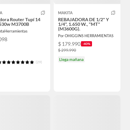
A
MAKITA
dora Router Tupí 14
REBAJADORA DE 1/2" Y
530w M3700B
1/4", 1.650 W., "MT"
(M3600G).
ntaHerramientas
Por OHIGGINS HERRAMIENTAS
098
$ 179.990
-40%
$ 299.990
Llega mañana
(29)