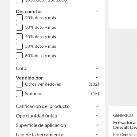
$500.000 - $1.000.000
Descuentos
20% dcto y más
DESDE $1.000.000
30% dcto y más
40% dcto y más
50% dcto y más
60% dcto y más
Color
Vendido por
Otros vendedores
(132)
Sodimac
(15)
Calificación del producto
Oportunidad única
GENERICO
Fresadora
Superficie de aplicación
Dewalt D
Uso de la herramienta
Por Centrohe