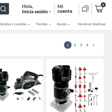
0
Hola
,
Mi
cuenta
Inicia sesión
Tarjetas y cuentas
Tiendas
Ayuda
Vende en Sodimac
1
2
3
4