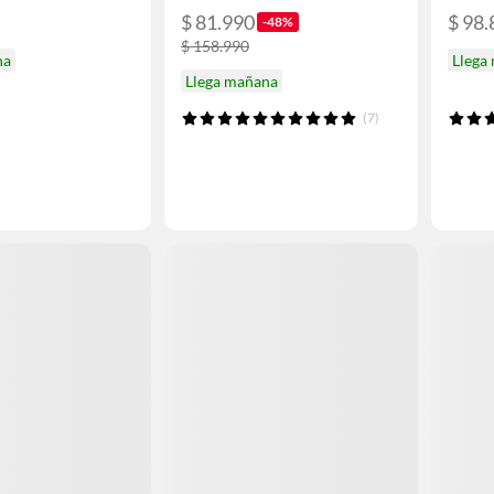
$ 81.990
$ 98.
-48%
$ 158.990
na
Llega
Llega mañana
(7)