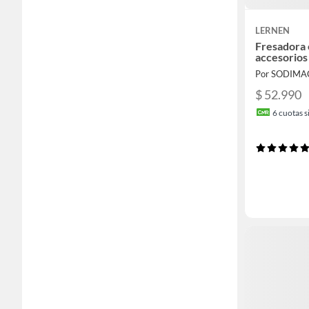
LERNEN
Fresadora 
accesorios
Por SODIMA
$ 52.990
6
cuotas si