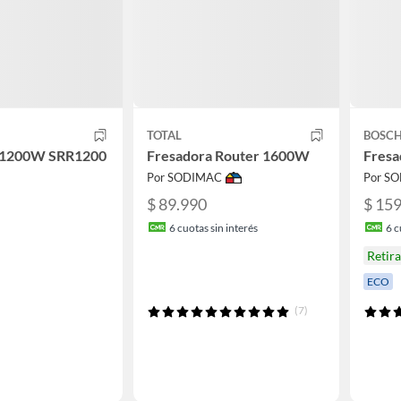
TOTAL
BOSC
 1200W SRR1200
Fresadora Router 1600W
Fresa
Por SODIMAC
Por S
$ 89.990
$ 15
6
cuotas sin interés
6
c
Retir
ECO
(7)