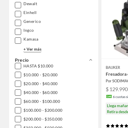
Dewalt
Einhell
Generico
Ingco
Kamasa
+ Ver más
Precio
HASTA $10.000
BAUKER
Fresadora 
$10.000 - $20.000
Por SODIMA
$20.000 - $40.000
$ 129.990
$40.000 - $60.000
6
cuotas si
$60.000 - $100.000
Llega maña
$100.000 - $200.000
Retira desd
$200.000 - $350.000
$350.000 - $500.000