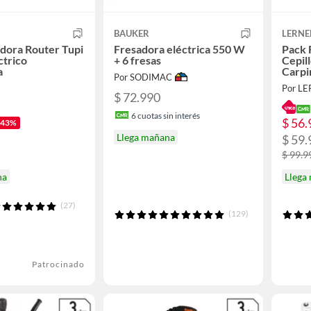
BAUKER
LERNE
dora Router Tupi
Fresadora eléctrica 550 W
Pack 
ctrico
+ 6 fresas
Cepill
a
Carpi
Por SODIMAC
Por L
$ 72.990
6
cuotas sin interés
$ 56.
-43%
Llega mañana
$ 59.
$ 99.9
na
Llega
(27)
(129)
Patrocinado