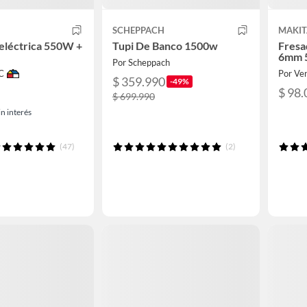
SCHEPPACH
MAKIT
eléctrica 550W +
Tupi De Banco 1500w
Fresa
6mm 
Por Scheppach
C
Por Ve
$ 359.990
-49%
$ 98.
$ 699.990
n interés
(47)
(2)