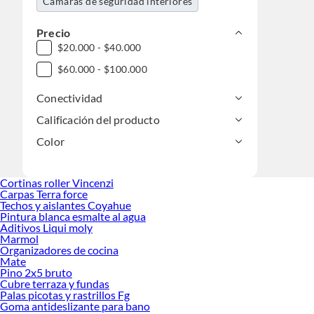
Cámaras de seguridad interiores
Precio
$20.000 - $40.000
$60.000 - $100.000
Conectividad
Calificación del producto
Color
Cortinas roller Vincenzi
Carpas Terra force
Techos y aislantes Coyahue
Pintura blanca esmalte al agua
Aditivos Liqui moly
Marmol
Organizadores de cocina
Mate
Pino 2x5 bruto
Cubre terraza y fundas
Palas picotas y rastrillos Fg
Goma antideslizante para bano