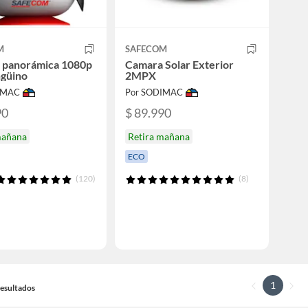
M
SAFECOM
 panorámica 1080p
Camara Solar Exterior
ngüino
2MPX
IMAC
Por SODIMAC
90
$ 89.990
mañana
Retira mañana
ECO
(120)
(8)
1
 Resultados