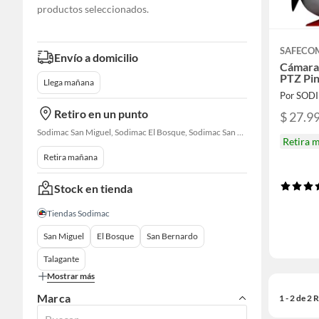
productos seleccionados.
SAFECO
Envío a domicilio
Cámara
PTZ Pi
Llega mañana
Por SOD
Retiro en un punto
$ 27.9
Sodimac San Miguel, Sodimac El Bosque, Sodimac San Bernardo, Sodimac Talagante, Sodimac San Fernando
Retira 
Retira mañana
Stock en tienda
Tiendas Sodimac
San Miguel
El Bosque
San Bernardo
Talagante
Mostrar más
Marca
1 - 2 de 2