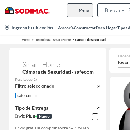
Menú
location-
Ingresa tu ubicación
Asesoría
Constructor
Deco Hogar
Tipos 
icon
Home
Tecnología - Smart Home
Cámara de Seguridad
Ordena
Recom
Smart Home
Cámara de Seguridad - safecom
Resultados
(
2
)
Filtro seleccionado
safecom
Tipo de Entrega
Nuevo
Envío gratis al comprar sobre $49.990 en