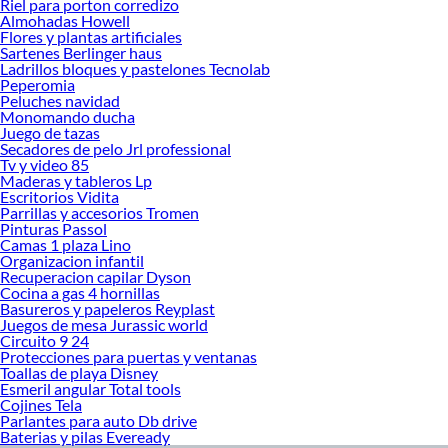
Riel para porton corredizo
Almohadas Howell
Flores y plantas artificiales
Sartenes Berlinger haus
Ladrillos bloques y pastelones Tecnolab
Peperomia
Peluches navidad
Monomando ducha
Juego de tazas
Secadores de pelo Jrl professional
Tv y video 85
Maderas y tableros Lp
Escritorios Vidita
Parrillas y accesorios Tromen
Pinturas Passol
Camas 1 plaza Lino
Organizacion infantil
Recuperacion capilar Dyson
Cocina a gas 4 hornillas
Basureros y papeleros Reyplast
Juegos de mesa Jurassic world
Circuito 9 24
Protecciones para puertas y ventanas
Toallas de playa Disney
Esmeril angular Total tools
Cojines Tela
Parlantes para auto Db drive
Baterias y pilas Eveready