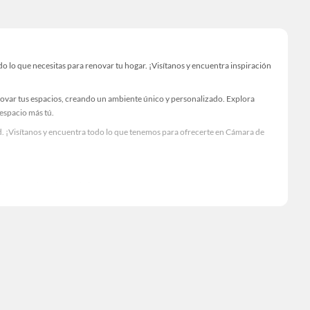
lo que necesitas para renovar tu hogar. ¡Visítanos y encuentra inspiración
novar tus espacios, creando un ambiente único y personalizado. Explora
 espacio más tú.
. ¡Visítanos y encuentra todo lo que tenemos para ofrecerte en Cámara de
Visítanos y descubre todo lo que tenemos para ofrecerte!
lo necesario para tus proyectos de renovación y decoración. ¡Visítanos y