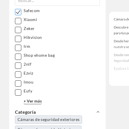
Safecom
Cámara de
Xiaomi
Descubre 
Zeker
para tus 
Hikvision
Desde her
Irm
nuestra se
Desde rem
Shop ehome bag
Seguridad
2nlf
Explora 
Ezviz
Herramient
Imou
Encuentra
Eufy
haz tus id
+ Ver más
Categoría
Cámaras de seguridad exteriores