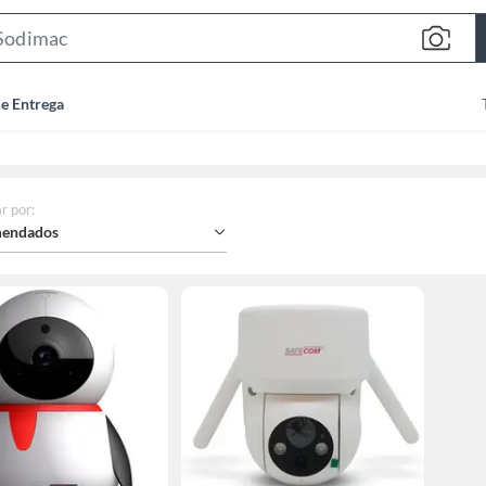
Search
Bar
de Entrega
r por
:
endados