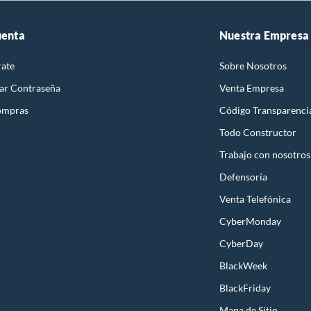
uenta
Nuestra Empresa
rate
Sobre Nosotros
ar Contraseña
Venta Empresa
ompras
Código Transparenci
Todo Constructor
Trabajo con nosotros
Defensoría
Venta Telefónica
CyberMonday
CyberDay
BlackWeek
BlackFriday
Mapa de Sitio