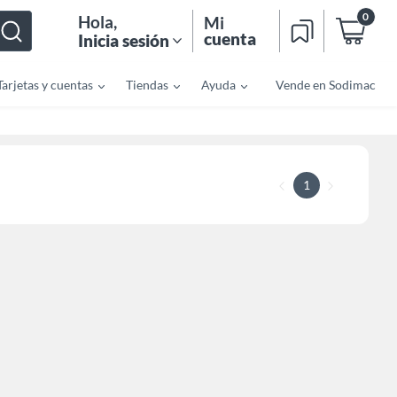
0
Hola
,
Mi
cuenta
Inicia sesión
Tarjetas y cuentas
Tiendas
Ayuda
Vende en Sodimac
1