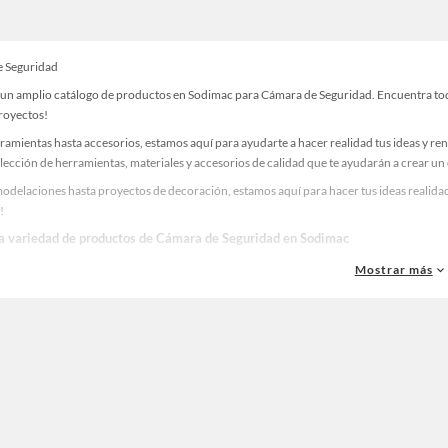
 Seguridad
un amplio catálogo de productos en Sodimac para Cámara de Seguridad. Encuentra todo 
proyectos!
ramientas hasta accesorios, estamos aquí para ayudarte a hacer realidad tus ideas y re
lección de herramientas, materiales y accesorios de calidad que te ayudarán a crear un
odelaciones hasta proyectos de decoración, estamos aquí para hacer tus ideas realidad
!
la variedad de productos de Cámara de Seguridad en Sodimac
as, materiales y accesorios de calidad para tus proyectos y renovación de espacios. ¡
Mostrar más
 una amplia variedad de productos de Cámara de Seguridad en Sodimac. Encuentra todo 
eas realidad!