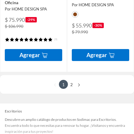
Oficina
Por HOME DESIGN SPA
Por HOME DESIGN SPA
$ 75.990
-29%
$ 55.990
-30%
$ 106.990
$ 79.990
(9)
Agregar
Agregar
1
2
Escritorios
Descubre un amplio catálogo de productos en Sodimac para Escritorios.
Encuentra todo lo que necesitas para renovar tu hogar. ¡Visítanos y encuentra
inspiración para tus proyectos!