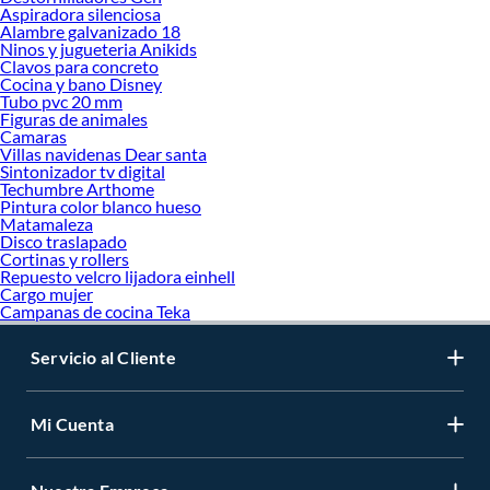
Aspiradora silenciosa
Alambre galvanizado 18
Ninos y jugueteria Anikids
Clavos para concreto
Cocina y bano Disney
Tubo pvc 20 mm
Figuras de animales
Camaras
Villas navidenas Dear santa
Sintonizador tv digital
Techumbre Arthome
Pintura color blanco hueso
Matamaleza
Disco traslapado
Cortinas y rollers
Repuesto velcro lijadora einhell
Cargo mujer
Campanas de cocina Teka
Servicio al Cliente
Mi Cuenta