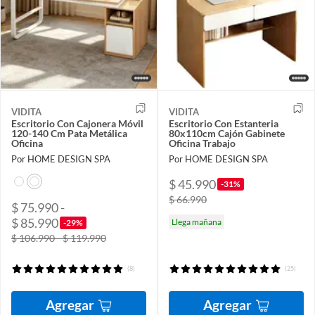
VIDITA
VIDITA
Escritorio Con Cajonera Móvil
Escritorio Con Estanteria
120-140 Cm Pata Metálica
80x110cm Cajón Gabinete
Oficina
Oficina Trabajo
Por HOME DESIGN SPA
Por HOME DESIGN SPA
$ 45.990
-31%
$ 66.990
$ 75.990 -
$ 85.990
Llega mañana
-29%
$ 106.990 - $ 119.990
(8)
(25)
Agregar
Agregar