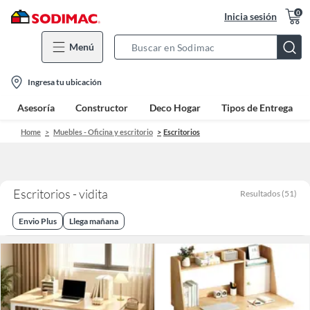
0
Inicia sesión
Menú
Search
Bar
location-
Ingresa tu ubicación
icon
Asesoría
Constructor
Deco Hogar
Tipos de Entrega
Home
Muebles - Oficina y escritorio
Escritorios
Escritorios - vidita
Resultados
(
51
)
Envio Plus
Llega mañana