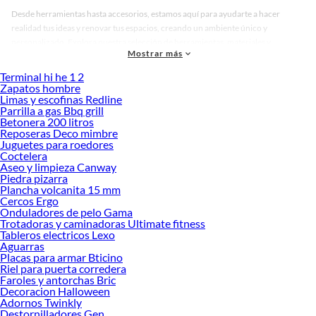
Desde herramientas hasta accesorios, estamos aquí para ayudarte a hacer
realidad tus ideas y renovar tus espacios, creando un ambiente único y
personalizado. Explora nuestra selección de herramientas, materiales y
Mostrar más
accesorios de calidad que te ayudarán a crear un espacio más tú.
Terminal hi he 1 2
Desde remodelaciones hasta proyectos de decoración, estamos aquí para hacer
Zapatos hombre
tus ideas realidad. ¡Visítanos y encuentra todo lo que tenemos para ofrecerte en
Limas y escofinas Redline
Escritorios!
Parrilla a gas Bbq grill
Betonera 200 litros
Explora la variedad de productos de Escritorios en Sodimac
Reposeras Deco mimbre
Juguetes para roedores
Herramientas, materiales y accesorios de calidad para tus proyectos y
Coctelera
renovación de espacios. ¡Visítanos y descubre todo lo que tenemos para
Aseo y limpieza Canway
ofrecerte!
Piedra pizarra
Plancha volcanita 15 mm
Encuentra una amplia variedad de productos de Escritorios en Sodimac.
Cercos Ergo
Encuentra todo lo necesario para tus proyectos de renovación y decoración.
Onduladores de pelo Gama
¡Visítanos y haz tus ideas realidad!
Trotadoras y caminadoras Ultimate fitness
Tableros electricos Lexo
Aguarras
Placas para armar Bticino
Riel para puerta corredera
Faroles y antorchas Bric
Decoracion Halloween
Adornos Twinkly
Destornilladores Gen