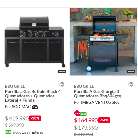
BBQ GRILL
BBQ GRILL
Parrilla a Gas Buffalo Black 4
Parrilla A Gas Giorgia 3
Quemadores + Quemador
Quemadores Bbq304gcql
Lateral + Funda
Por IMEGA VENTUS SPA
Por SODIMAC
$ 419.990
-30%
$ 164.990
-34%
$ 599.990
$ 179.990
6
cuotas sin interés
$ 249.990