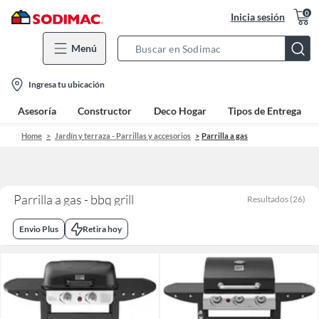
0
Inicia sesión
Menú
Search
Bar
location-
Ingresa tu ubicación
icon
Asesoría
Constructor
Deco Hogar
Tipos de Entrega
Home
Jardín y terraza - Parrillas y accesorios
Parrilla a gas
Parrilla a gas - bbq grill
Resultados
(
26
)
Envio Plus
Retira hoy