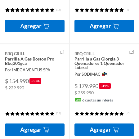
(15)
(7)
Agregar
Agregar
BBQ GRILL
BBQ GRILL
Parrilla A Gas Boston Pro
Parrilla a Gas Giorgia 3
Bbq301gca
Quemadores 1 Quemador
Lateral
Por IMEGA VENTUS SPA
Por SODIMAC
$ 154.990
-33%
$ 179.990
-31%
$ 229.990
$ 259.990
6
cuotas sin interés
(11)
(51)
Agregar
Agregar