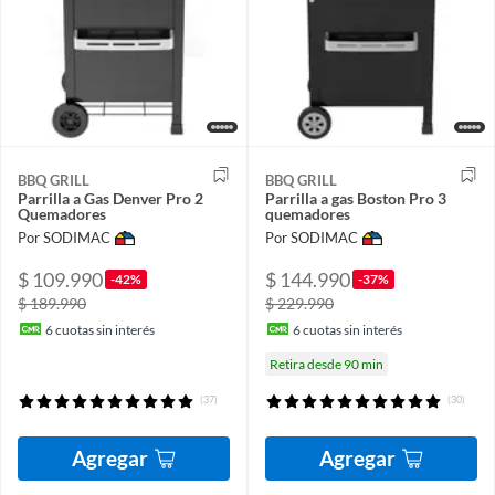
BBQ GRILL
BBQ GRILL
Parrilla a Gas Denver Pro 2
Parrilla a gas Boston Pro 3
Quemadores
quemadores
Por SODIMAC
Por SODIMAC
$ 109.990
$ 144.990
-42%
-37%
$ 189.990
$ 229.990
6
cuotas sin interés
6
cuotas sin interés
Retira desde 90 min
(37)
(30)
Agregar
Agregar