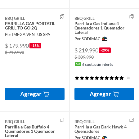
BBQ GRILL
BBQ GRILL
PARRILLA GAS PORTATIL
Parrilla a Gas Indiana 4
GRILL TO GO 2Q
Quemadores 1 Quemador
Lateral
Por IMEGA VENTUS SPA
Por SODIMAC
$ 179.990
-18%
$ 219.990
-29%
$ 219.990
$ 309.990
6
cuotas sin interés
(18)
Agregar
Agregar
BBQ GRILL
BBQ GRILL
Parrilla a Gas Buffalo 4
Parrilla a Gas Dark Hawk 4
Quemadores 1 Quemador
Quemadores
Lateral
Por SODIMAC