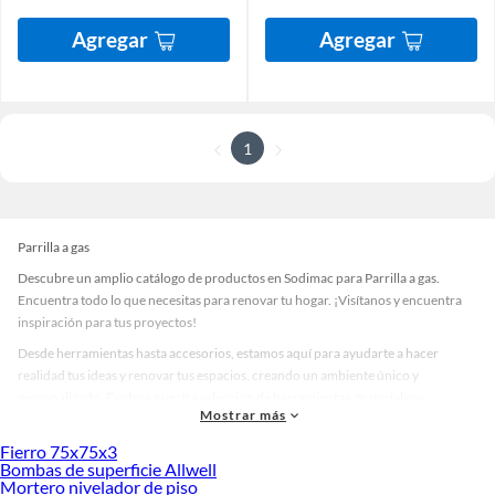
Agregar
Agregar
1
Parrilla a gas
Descubre un amplio catálogo de productos en Sodimac para Parrilla a gas.
Encuentra todo lo que necesitas para renovar tu hogar. ¡Visítanos y encuentra
inspiración para tus proyectos!
Desde herramientas hasta accesorios, estamos aquí para ayudarte a hacer
realidad tus ideas y renovar tus espacios, creando un ambiente único y
personalizado. Explora nuestra selección de herramientas, materiales y
Mostrar más
accesorios de calidad que te ayudarán a crear un espacio más tú.
Fierro 75x75x3
Desde remodelaciones hasta proyectos de decoración, estamos aquí para hacer
Bombas de superficie Allwell
tus ideas realidad. ¡Visítanos y encuentra todo lo que tenemos para ofrecerte en
Mortero nivelador de piso
Parrilla a gas!