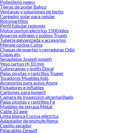
Polietileno negro
Tijeras de podar Bahco
Ventanas y soluciones de techo
Cargador solar para celular
Rotomartillos
Perfil tubular redondo
Motor porton electrico 1500 kilos
Amarres eslingas y pulpos Truper
Tuberia galvanizada y accesorios
Menaje cocina Cuina
Chapas de puertas y cerraduras Odis
Copas gin
Secaplatos Joseph joseph
Yeso carton rh 10 mm
Cubrecamas y quilts Doral
Palas picotas y rastrillos Truper
Tocadores Muebles kids
Accesorios para autos Ature
Flotadores e inflables
Carbones para esmeril
Camara de inspeccion alcantarillado
Palas picotas y rastrillos Fg
Muebles de terraza Metal
Cable 10 awg
Linea blanca Cocina eléctrica
Adaptador de enchufe Rema
Cepillo secador
Pelacables Dewalt