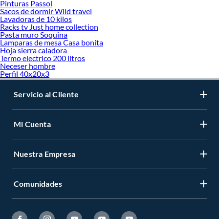
Pinturas Passol
Sacos de dormir Wild travel
Lavadoras de 10 kilos
Racks tv Just home collection
Pasta muro Soquina
Lamparas de mesa Casa bonita
Hoja sierra caladora
Termo electrico 200 litros
Neceser hombre
Perfil 40x20x3
Servicio al Cliente
Mi Cuenta
Nuestra Empresa
Comunidades