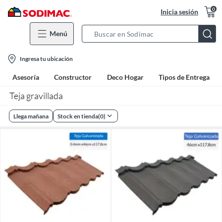
0
Inicia sesión
Menú
Search
Bar
location-
Ingresa tu ubicación
icon
Asesoría
Constructor
Deco Hogar
Tipos de Entrega
Teja gravillada
Llega mañana
Stock en tienda
(
0
)