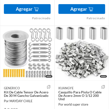
Agregar
Agregar
Patrocinado
Patrocinado
GENERICO
KUANGYE
Kit De Cable Tensor De Acero
Casquillo Para Piola O Cable
De 30 M Gancho Galvanizado
De Acero 2mm O 1/12 200
Und
Por MAYDAY CHILE
Por world super store