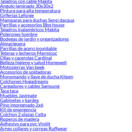
Taladros con cable Makita
Angulo laminado 30x30x2
Cables acero inoxidable:
Pintura para alta temperatura
Griferias Leforge
Los cables están fabricados por alambres de acero - algunos inxidable -
Mamparas para duchas Sensi dacqua
compuestos de carbono y que sirven para diferentes tareas, como elevación de
Parrillas y accesorios Bbq house
cargas, equipamientos de seguridad en las líneas de vida, refuerzo estructural en
Taladros inalambricos Makita
las redes de protección contra caída de rocas, en equipos de elevación en
Polerones hombre
Bodegas de jardin y organizadores
general, entre otras.
Almaciguera
Otro de estos productos es el mosquetón, con el que podrás hacer amarres. Su
Parrillas de acero inoxidable
Teteras y lecheros Marmicoc
composición, generalmente de acero, te permitirá realizar
Ollas y cacerolas Cardinal
la sujeción de correas o cuerdas con terminaciones en ojales o argollas. La
Belleza higiene y salud Homewell
Motosierras Van beek
curvatura y diámetro de su gancho permite que lo introduzcas en áreas de difícil
Accesorios de soldadoras
acceso manual como rejillas, ojales o argollas encontradas.
Monomando y llave de ducha Klipen
Colchones Hogadreams
Encuentra en Sodimac todos los
cables y piolas de acero
, cables de acero
Cargadores y cables Samsung
inoxidable y cables de acero cincado que tenemos para ti ¡Elige los que necesites
Taca taca
y complementos tus proyectos!
Muebles Javimate
Gabinetes y kardex
Más productos con increíbles ofertas:
Pino impregnado 2x6
Kit de emergencia
Cadenas, cuerdas y accesorios
Colchon 2 plazas Celta
Seguridad
Roperos de madera
Cuerdas y Eslingas de Amarre
Adhesivo para pvc Vinilit
Cadenas
Arnes collares y correas Ruffwear