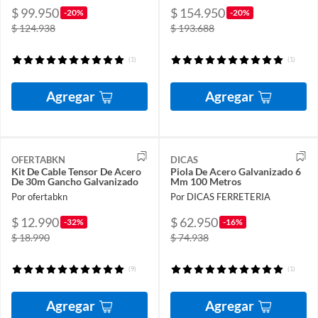
$ 99.950
$ 154.950
-20%
-20%
$ 124.938
$ 193.688
(1)
(1)
Agregar
Agregar
OFERTABKN
DICAS
Kit De Cable Tensor De Acero
Piola De Acero Galvanizado 6
De 30m Gancho Galvanizado
Mm 100 Metros
Por ofertabkn
Por DICAS FERRETERIA
$ 12.990
$ 62.950
-32%
-16%
$ 18.990
$ 74.938
(9)
(1)
Agregar
Agregar