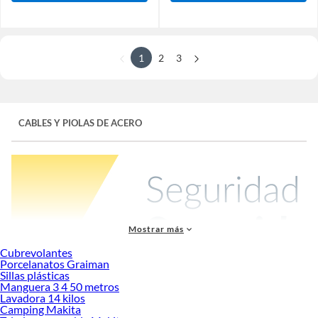
1
2
3
CABLES Y PIOLAS DE ACERO
Mostrar más
Cubrevolantes
Porcelanatos Graiman
Sillas plásticas
Manguera 3 4 50 metros
Realiza amarres y enganches de seguridad para diferentes labores de
Lavadora 14 kilos
construcción, mampostería y muchos más usos de ferretería con los cables y
Camping Makita
piolas de acero que tenemos en nuestra tienda online.