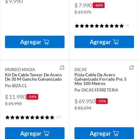
$ 9.990
$ 7.990
-60%
$ 19.975
(1)
Agregar
Agregar
MUNDO MAGIA
DICAS
Kit De Cable Tensor De Acero
Piola Cable De Acero
De 30 M Gancho Galvanizado
Galvanizado Forrado Pvc 5
Mm 100 Metros
Por BIZA.CL
Por DICAS FERRETERIA
$ 11.990
-54%
$ 69.950
-15%
$ 25.990
$ 82.294
(11)
Agregar
Agregar