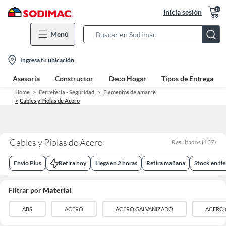
0
Inicia sesión
Menú
Search
Bar
location-
Ingresa tu ubicación
icon
Asesoría
Constructor
Deco Hogar
Tipos de Entrega
Home
Ferretería - Seguridad
Elementos de amarre
Cables y Piolas de Acero
Cables y Piolas de Acero
Resultados
(
137
)
Envio Plus
Retira hoy
Llega en 2 horas
Retira mañana
Stock en ti
Filtrar por
Material
ABS
ACERO
ACERO GALVANIZADO
ACERO 