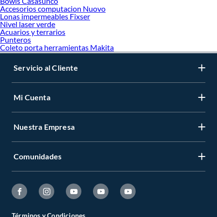
Bowls Casasunco
Accesorios computacion Nuovo
Lonas impermeables Fixser
Nivel laser verde
Acuarios y terrarios
Punteros
Coleto porta herramientas Makita
Servicio al Cliente
Mi Cuenta
Nuestra Empresa
Comunidades
Términos y Condiciones