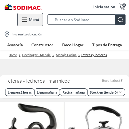
0
Inicia sesión
Menú
Search
Bar
location-
Ingresa tu ubicación
icon
Asesoría
Constructor
Deco Hogar
Tipos de Entrega
Home
Decohogar - Menaje
Menaje Cocina
Teteras y lecheros
Teteras y lecheros - marmicoc
Resultados
(
3
)
Llega en 2 horas
Llega mañana
Retira mañana
Stock en tienda
(
0
)