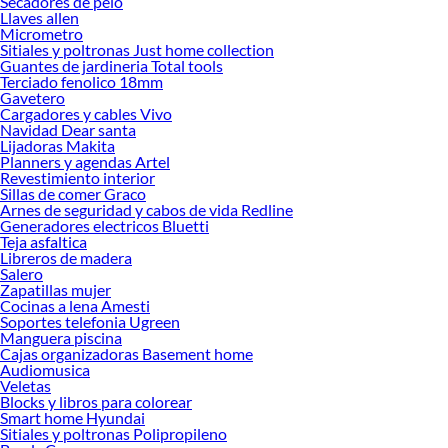
Secadores de pelo
Llaves allen
Herramientas, materiales y accesorios de calidad para tus proyectos y
Micrometro
renovación de espacios. ¡Visítanos y descubre todo lo que tenemos para
Sitiales y poltronas Just home collection
ofrecerte!
Guantes de jardineria Total tools
Terciado fenolico 18mm
Encuentra una amplia variedad de productos de Teteras y lecheros en Sodimac.
Gavetero
Encuentra todo lo necesario para tus proyectos de renovación y decoración.
Cargadores y cables Vivo
¡Visítanos y haz tus ideas realidad!
Navidad Dear santa
Lijadoras Makita
Planners y agendas Artel
Revestimiento interior
Sillas de comer Graco
Arnes de seguridad y cabos de vida Redline
Generadores electricos Bluetti
Teja asfaltica
Libreros de madera
Salero
Zapatillas mujer
Cocinas a lena Amesti
Soportes telefonia Ugreen
Manguera piscina
Cajas organizadoras Basement home
Audiomusica
Veletas
Blocks y libros para colorear
Smart home Hyundai
Sitiales y poltronas Polipropileno