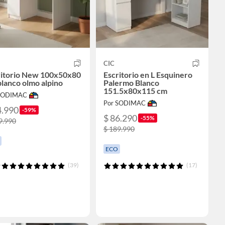
CIC
ritorio New 100x50x80
Escritorio en L Esquinero
lanco olmo alpino
Palermo Blanco
151.5x80x115 cm
 SODIMAC
Por SODIMAC
4.990
-59%
$ 86.290
-55%
9.990
$ 189.990
ECO
(39)
(17)