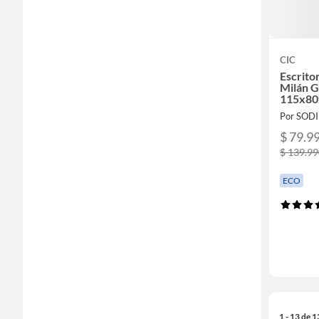
CIC
Escrito
Milán 
115x80
Por SOD
$ 79.9
$ 139.9
ECO
1 - 13 de 