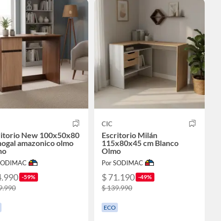
CIC
ritorio New 100x50x80
Escritorio Milán
nogal amazonico olmo
115x80x45 cm Blanco
no
Olmo
 SODIMAC
Por SODIMAC
4.990
$ 71.190
-59%
-49%
9.990
$ 139.990
ECO