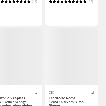
(12)
(59)
CIC
itorio 2 repisas
Escritorio Roma
x53x80 cm nogal
120x80x45 cm Olmo
onico- olmo alpino
Blanco