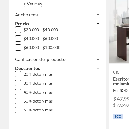
+ Ver más
Ancho (cm)
Precio
$20.000 - $40.000
$40.000 - $60.000
$60.000 - $100.000
Calificación del producto
Descuentos
CIC
20% dcto y más
Escrito
melami
30% dcto y más
Por SOD
40% dcto y más
$ 47.9
50% dcto y más
$ 99.990
60% dcto y más
ECO