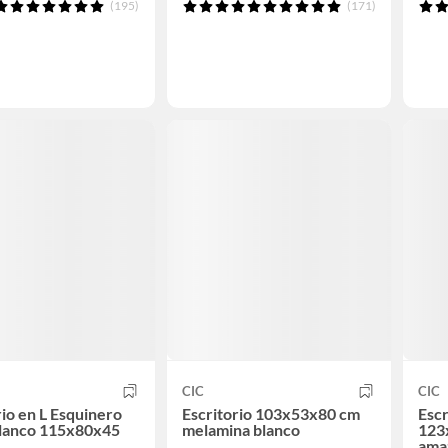
(195)
(171)
CIC
CIC
rio en L Esquinero
Escritorio 103x53x80 cm
Escr
Blanco 115x80x45
melamina blanco
123
amaz