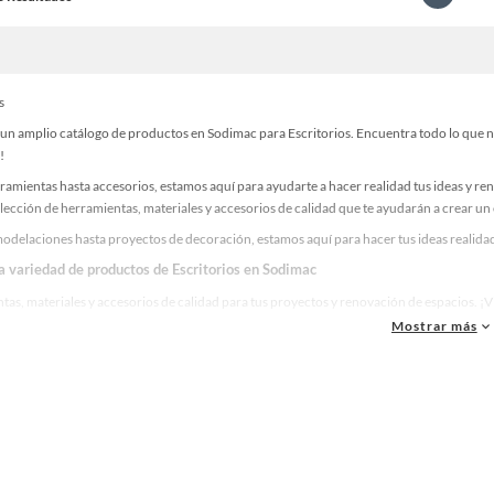
s
n amplio catálogo de productos en Sodimac para Escritorios. Encuentra todo lo que nec
!
ramientas hasta accesorios, estamos aquí para ayudarte a hacer realidad tus ideas y re
lección de herramientas, materiales y accesorios de calidad que te ayudarán a crear un
delaciones hasta proyectos de decoración, estamos aquí para hacer tus ideas realidad.
la variedad de productos de Escritorios en Sodimac
as, materiales y accesorios de calidad para tus proyectos y renovación de espacios. ¡
Mostrar más
 una amplia variedad de productos de Escritorios en Sodimac. Encuentra todo lo necesa
idad!