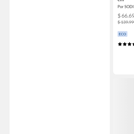
Por SOD
$ 66.6
$ 139.9
ECO