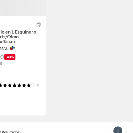
rio en L Esquinero
Gris/Olmo
x45 cm
IMAC
90
-43%
90
(13)
1
13 Resultados