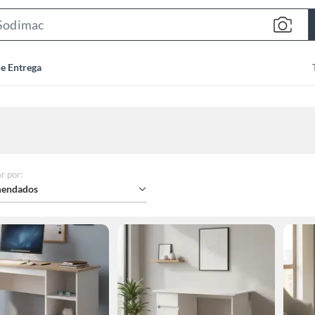
Search
Bar
de Entrega
r por
:
endados