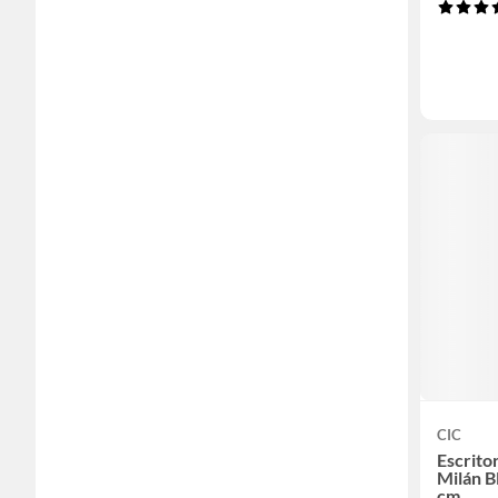
CIC
Escrito
Milán 
cm