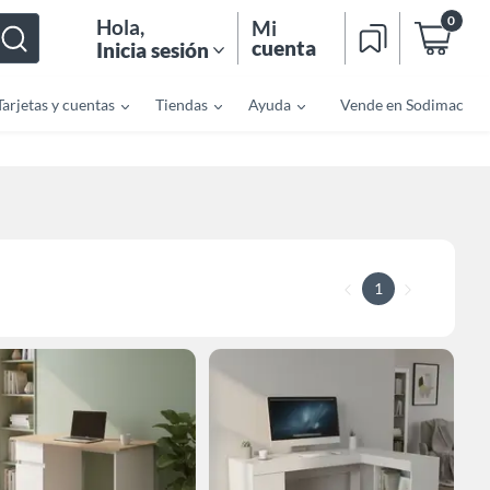
0
Hola
,
Mi
cuenta
Inicia sesión
Tarjetas y cuentas
Tiendas
Ayuda
Vende en Sodimac
1