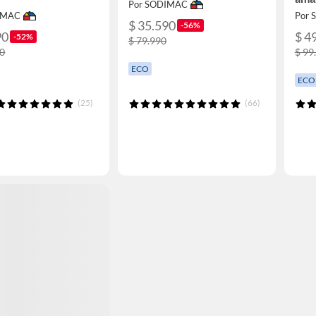
Por SODIMAC
IMAC
Por
$ 35.590
-56%
90
$ 4
-52%
$ 79.990
90
$ 99
ECO
ECO
(25)
(66)