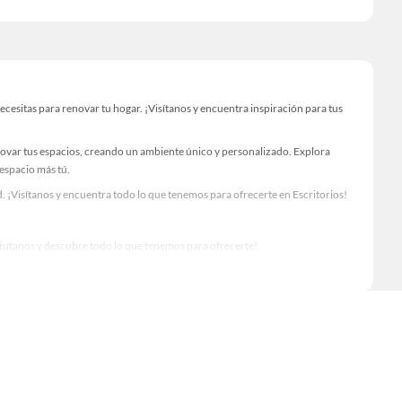
esitas para renovar tu hogar. ¡Visítanos y encuentra inspiración para tus
novar tus espacios, creando un ambiente único y personalizado. Explora
 espacio más tú.
 ¡Visítanos y encuentra todo lo que tenemos para ofrecerte en Escritorios!
Visítanos y descubre todo lo que tenemos para ofrecerte!
rio para tus proyectos de renovación y decoración. ¡Visítanos y haz tus