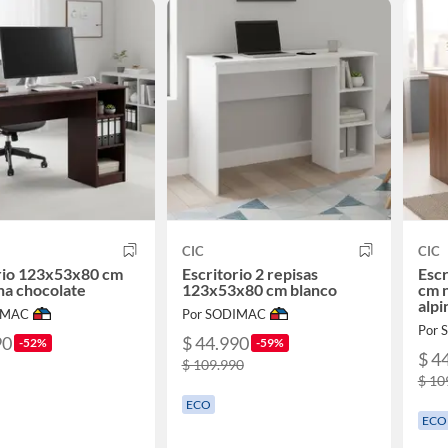
CIC
CIC
rio 123x53x80 cm
Escritorio 2 repisas
Esc
na chocolate
123x53x80 cm blanco
cm 
alpi
IMAC
Por SODIMAC
Por
90
$ 44.990
-52%
-59%
$ 4
$ 109.990
$ 10
ECO
ECO