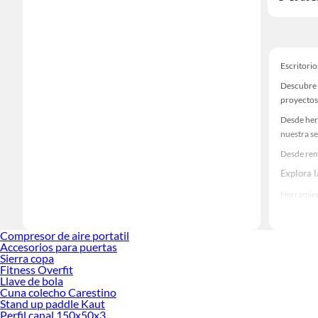
Escritorio
Descubre u
proyectos
Desde her
nuestra se
Desde remo
Explora 
Herramient
Encuentra
ideas real
Compresor de aire portatil
Accesorios para puertas
Sierra copa
Fitness Overfit
Llave de bola
Cuna colecho Carestino
Stand up paddle Kaut
Perfil canal 150x50x3