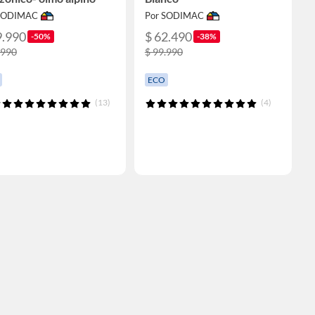
 SODIMAC
Por SODIMAC
9.990
$ 62.490
-50%
-38%
.990
$ 99.990
ECO
(13)
(4)