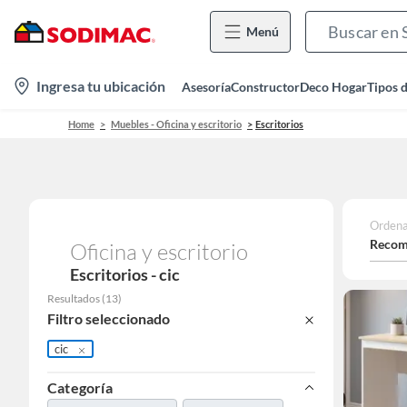
Menú
location-
Ingresa tu ubicación
Asesoría
Constructor
Deco Hogar
Tipos 
icon
Home
Muebles - Oficina y escritorio
Escritorios
Ordena
Recom
Oficina y escritorio
Escritorios - cic
Resultados
(
13
)
Filtro seleccionado
cic
Categoría