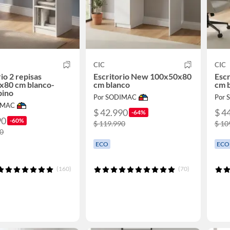
CIC
CIC
io 2 repisas
Escritorio New 100x50x80
Esc
x80 cm blanco-
cm blanco
cm b
pino
Por SODIMAC
Por
IMAC
$ 42.990
$ 4
-64%
90
-60%
$ 119.990
$ 10
90
ECO
ECO
(160)
(70)