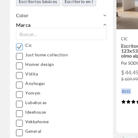
Escritorios básicos
Escritorio en l
Color
Marca
CIC
Cic
Escritor
123x53
Just home collection
olmo al
Por SOD
Homer design
$ 44.4
Vidita
$ 109.9
Anyhogar
ECO
Yomym
Lubabycas
Ideehouse
Vekkahome
General