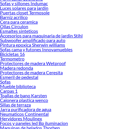
Sofas y sillones Indumac
Luces solares para jardin
Puertas closet Termosole
Barniz acrilico
Cera para ceramica
Ollas Circulon
Esmaltes sinteticos
Accesorios para maquinaria de jardin Stihl
Subwoofer amplificado para auto
Pintura epoxica Sherwin williams
Sofas cama y futones Innovamuebles
Bicicletas 16
Termometro
Protectores de madera Wetproof
Madera redonda
Protectores de madera Ceresita
Esmeril de pedestal
Sofas
Mueble biblioteca
Carpas 1
Toallas de bano Karsten
Cajonera plastica wenco
Sillas de terraza
Jarra purificadora de agua
Neumaticos Continental
Hervidores Moulinex
Focos y paneles led Bp iluminacion
Maquinas de helados Thorben