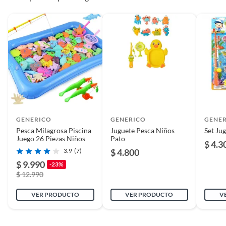
Plantas.
De uso personal.
Condicion del
Nuevo
producto
Modelo
847823
Grupo de edad
4 - 5 años
GENERICO
GENERICO
GENE
Pesca Milagrosa Piscina
Juguete Pesca Niños
Set Ju
Material
ABS
Juego 26 Piezas Niños
Pato
$ 4.3
3.9
(7)
$ 4.800
$ 9.990
-23%
Piezas pequeñas
Sí
$ 12.990
VER PRODUCTO
VER PRODUCTO
V
Número de personas
1