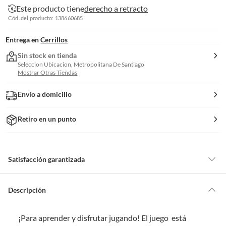
Este producto tiene
derecho a retracto
Cód. del producto: 138660685
Entrega en
Cerrillos
Sin stock en tienda
Seleccion Ubicacion, Metropolitana De Santiago
Mostrar Otras Tiendas
Envío a domicilio
Retiro en un punto
Satisfacción garantizada
Por ley, tienes hasta
10 días para devolver un producto
si te arrepientes
de la compra.
Descripción
Debe estar en perfecto estado, con todas sus etiquetas, sellos intactos y
sin uso, tal como te lo entregamos. Ten en cuenta que lo debes haber
¡Para aprender y disfrutar jugando! El juego está
comprado por internet y que hay ciertas categorías que no tienen este