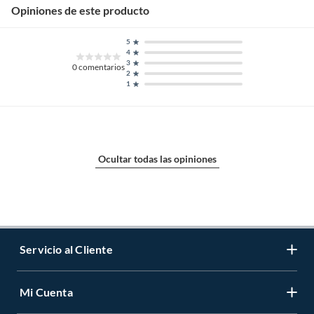
Opiniones de este producto
5
4
3
0
comentarios
2
1
Ocultar todas las opiniones
Servicio al Cliente
Mi Cuenta
Contáctanos