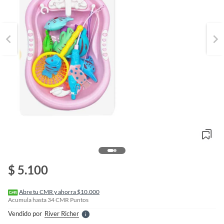
o
f
n
$ 5.100
I
r
e
l
Abre tu CMR y ahorra $10.000
l
Acumula hasta
34
CMR Puntos
e
Vendido por
River Richer
S