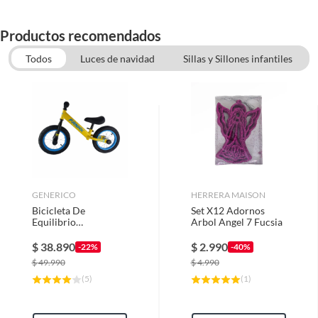
Diámetro
1
Productos recomendados
Dimensiones
1
Todos
Luces de navidad
Sillas y Sillones infantiles
GENERICO
HERRERA MAISON
Bicicleta De
Set X12 Adornos
Equilibrio
Arbol Angel 7 Fucsia
Aprendizaje Para
Niños - Amarilla
$
38.890
$
2.990
-22%
-40%
$
49.990
$
4.990
(
5
)
(
1
)