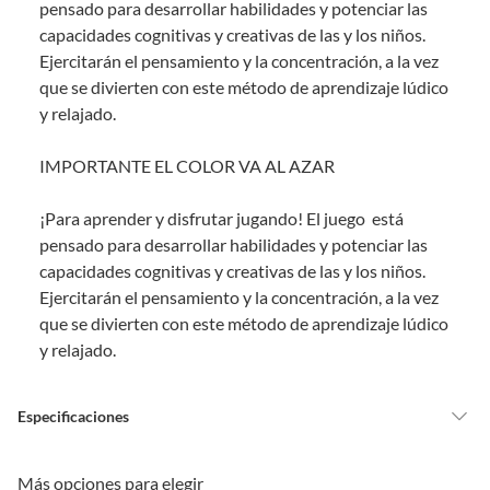
derecho:
pensado para desarrollar habilidades y potenciar las
capacidades cognitivas y creativas de las y los niños.
Productos que, por su naturaleza, no puedan ser devueltos,
Ejercitarán el pensamiento y la concentración, a la vez
puedan deteriorarse o caducar con rapidez.
que se divierten con este método de aprendizaje lúdico
Confeccionados a la medida.
y relajado.
De uso personal.
En sodimac.cl te damos
30 días desde que recibes el producto
. Debe
IMPORTANTE EL COLOR VA AL AZAR
estar en perfecto estado, con todas sus etiquetas y sin uso, tal como te lo
entregamos.
¡Para aprender y disfrutar jugando! El juego está
Productos digitales que se entregan a través de una descarga
pensado para desarrollar habilidades y potenciar las
electrónica, por ejemplo, cupones de experiencia o programas
capacidades cognitivas y creativas de las y los niños.
para el computador.
Ejercitarán el pensamiento y la concentración, a la vez
Productos a pedido o confeccionados a medida.
que se divierten con este método de aprendizaje lúdico
Productos que han sido informados como imperfectos, usados,
y relajado.
reparados, abiertos, de segunda selección, remanufacturados o
con alguna deficiencia, que sean comprados en esa condición a
un precio reducido.
Especificaciones
Alimentos, bebidas, medicamentos, suplementos alimenticios,
vitaminas, entre otros análogos.
Pinturas de un color a solicitud.
País de origen
China
Más opciones para elegir