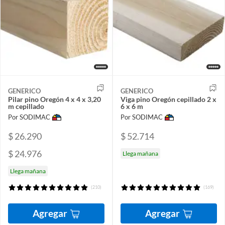
GENERICO
GENERICO
Pilar pino Oregón 4 x 4 x 3,20
Viga pino Oregón cepillado 2 x
m cepillado
6 x 6 m
Por SODIMAC
Por SODIMAC
$ 26.290
$ 52.714
$ 24.976
Llega mañana
Llega mañana
(210)
(169)
Agregar
Agregar