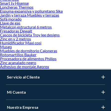
Smart tv Hisense
Loncheras Thermos
Espuma expansiva y poliuretano Sika
Jardin y terraza Muebles y terrazas
Sofá morado
Llave de gas
Metalcon estructural 6 metros
Fresadoras Dewalt
Cascos de bicicleta Troy lee designs
Zinc en v 2 metros
Humidificador Maxi cosi
Musgo
Muebles de dormitorio Cajoneras
Rotomartillos Bauker
Procesadora de alimentos Philips
Zinc acanalado negro
Adhesivo de montaje Agorex
Servicio al Cliente
Mi Cuenta
Nuestra Empresa