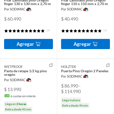
Pilar Laminado pino Oregón
Pilar Laminado pino Oregón
finger 130 x 130 mm x 2,70 m
finger 110 x 110 mm x 2,70 m
Por SODIMAC
Por SODIMAC
$ 60.490
$ 40.490
(29)
(35)
Agregar
Agregar
WETPROOF
HOLZTEK
Pasta de retape 1/2 kg pino
Puerta Pino Oregón 2 Paneles
oregón
Por SODIMAC
Por SODIMAC
$ 86.990 -
$ 13.990
$ 114.990
6
cuotas sin interés
Llega mañana
Llega en
2 horas
Retira desde 90 min
Retira desde 90 min