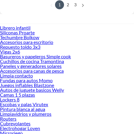
1
2
3
Librero infantil
Siliconas Proarte
Techumbre Bolkow
Accesorios para escritorio
Repuesto toldo 3x3
Vigas 2x6
Basureros y papeleros Simple cook
Cuchillos de cocina Tramontina
Paneles y generadores solares
Accesorios para canas de pesca
Limpia contacto
Fundas para autos Momo
Juegos inflables Blastzone
Autos de juguete basicos Welly
Camas 1 5 plazas
Lockers 8
Escobas y palas Virutex
Pintura blanca al agua
Limpiavidrios y plumeros
Routers
Cubrevolantes
Electrohogar Loven
Microriego