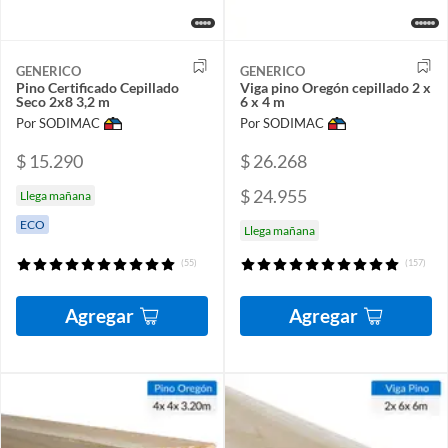
GENERICO
GENERICO
Pino Certificado Cepillado
Viga pino Oregón cepillado 2 x
Seco 2x8 3,2 m
6 x 4 m
Por SODIMAC
Por SODIMAC
$ 15.290
$ 26.268
$ 24.955
Llega mañana
ECO
Llega mañana
(55)
(157)
Agregar
Agregar