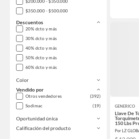
$200.000 - $350.000
$350.000 - $500.000
$500.000 - $1.000.000
Descuentos
20% dcto y más
30% dcto y más
40% dcto y más
50% dcto y más
60% dcto y más
Color
Vendido por
Otros vendedores
(392)
Sodimac
(19)
GENERICO
Llave De T
Torquímet
Oportunidad única
150 Lbs Pr
Calificación del producto
Por LZ GLOB