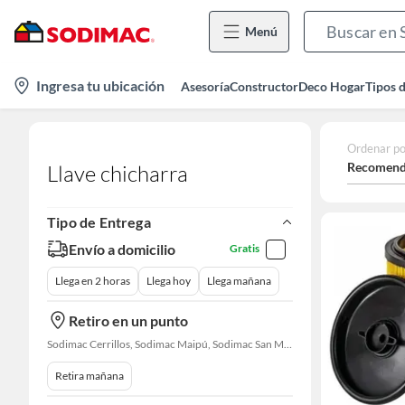
Menú
location-
Ingresa tu ubicación
Asesoría
Constructor
Deco Hogar
Tipos 
icon
Ordenar po
Recomend
Llave chicharra
Tipo de Entrega
Envío a domicilio
Gratis
Llega en 2 horas
Llega hoy
Llega mañana
Retiro en un punto
Sodimac Cerrillos, Sodimac Maipú, Sodimac San Miguel, Sodimac El Bosque, Sodimac San Bernardo, Sodimac Talagante, Sodimac San Fernando
Retira mañana