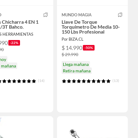
O
MUNDO MAGIA
s Chicharra 4 EN 1
Llave De Torque
/3T Bahco.
Torquímetro De Media 10-
150 Lbs Profesional
US HERRAMIENTAS
Por BIZA.CL
990
-22%
$ 14.990
-50%
90
$ 29.990
 hoy
Llega mañana
a mañana
Retira mañana
(14)
(13)