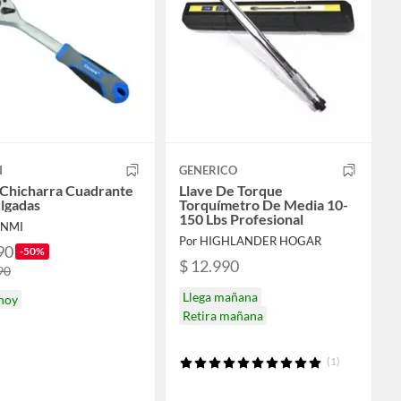
I
GENERICO
 Chicharra Cuadrante
Llave De Torque
lgadas
Torquímetro De Media 10-
150 Lbs Profesional
ANMI
Por HIGHLANDER HOGAR
90
-50%
$ 12.990
90
Llega mañana
 hoy
Retira mañana
(1)