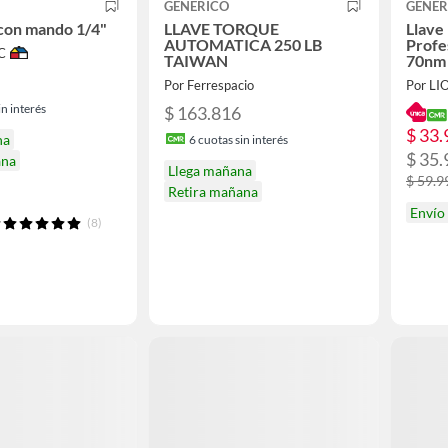
GENERICO
GENER
con mando 1/4"
LLAVE TORQUE
Llave
AUTOMATICA 250 LB
Profe
C
TAIWAN
70nm
Por Ferrespacio
Por L
n interés
$ 163.816
$ 33.
na
6
cuotas sin interés
$ 35.
ana
Llega mañana
$ 59.9
Retira mañana
Envío
(8)