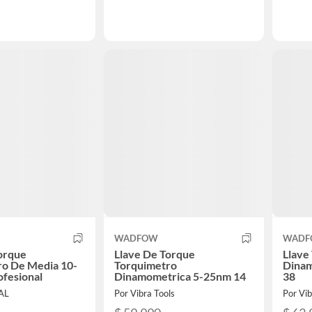
WADFOW
WADF
orque
Llave De Torque
Llave
ro De Media 10-
Torquimetro
Dinam
ofesional
Dinamometrica 5-25nm 14
38
AL
Por Vibra Tools
Por Vib