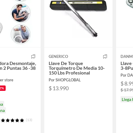
GENERICO
DANM
dora Desmontaje,
Llave De Torque
Llave
 2 Puntas 36 -38
Torquímetro De Media 10-
3-8Pu
150 Lbs Profesional
Por D
er store
Por SHOPGLOBAL
$ 8.9
$ 13.990
2%
$ 17.9
Llega
na
ana
(13)