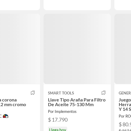
SMART TOOLS
GENER
a corona
Llave Tipo Araña Para Filtro
Juego
 12 mm cromo
De Aceite 75-130 Mm
Herra
Y 14 
Por Implementos
C
Por R
$ 17.790
$ 80.
Llega hoy
$ 157.