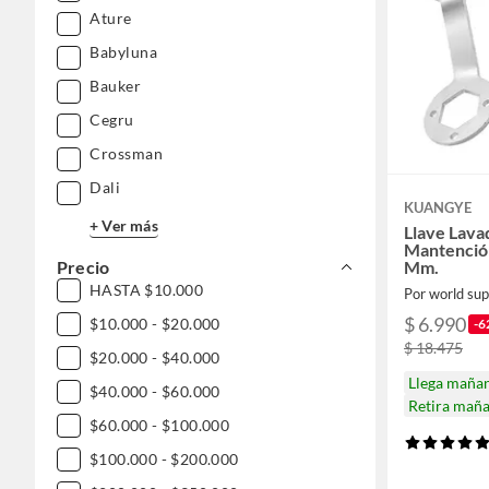
Ature
Babyluna
Bauker
Cegru
Crossman
Dali
KUANGYE
+ Ver más
Llave Lava
Mantención
Mm.
Precio
HASTA $10.000
Por world sup
$ 6.990
$10.000 - $20.000
-6
$ 18.475
$20.000 - $40.000
Llega maña
$40.000 - $60.000
Retira mañ
$60.000 - $100.000
$100.000 - $200.000