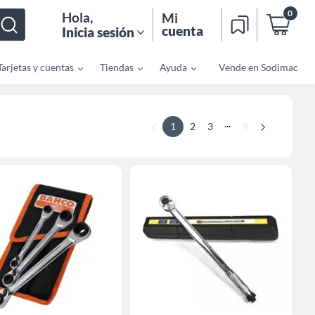
0
Hola
,
Mi
cuenta
Inicia sesión
Tarjetas y cuentas
Tiendas
Ayuda
Vende en Sodimac
...
1
2
3
9