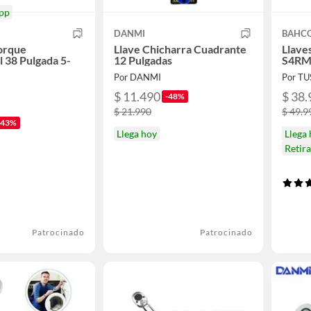
pp
DANMI
BAHC
orque
Llave Chicharra Cuadrante
Llave
l 38 Pulgada 5-
12 Pulgadas
S4RM
Por DANMI
Por T
$ 11.490
$ 38.
-48%
$ 21.990
$ 49.9
-43%
Llega hoy
Llega
Retir
Patrocinado
Patrocinado