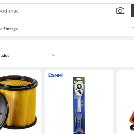
Search
Bar
de Entrega
r
:
ados