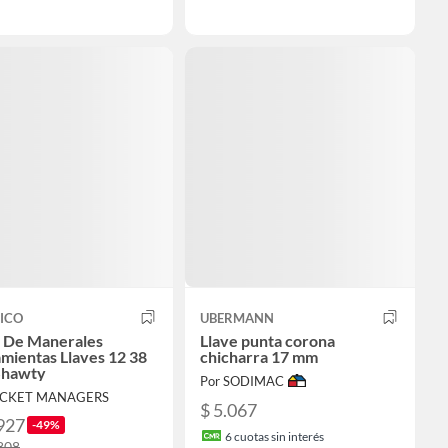
ICO
UBERMANN
 De Manerales
Llave punta corona
mientas Llaves 12 38
chicharra 17 mm
Shawty
Por SODIMAC
OCKET MANAGERS
$ 5.067
927
-49%
6
cuotas sin interés
808