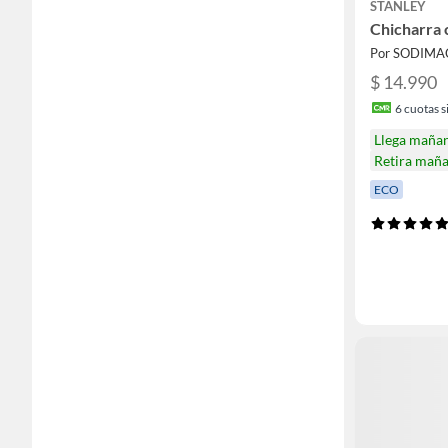
STANLEY
Chicharra 
Por SODIMA
$ 14.990
6
cuotas si
Llega maña
Retira mañ
ECO