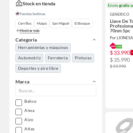
Stock en tienda
Envío
gratis
a
Tiendas Sodimac
GENERICO
Llave De T
Cerrillos
Maipú
San Miguel
El Bosque
Profesiona
70nm 5pc
Mostrar más
Por LIONESA
Categoría
Herramientas y máquinas
$ 33.990
Automotriz
Ferretería
Pinturas
$ 35.990
$ 59.990
Deportes y aire libre
Marca
Bahco
Aiwa
Aizo
Atlas