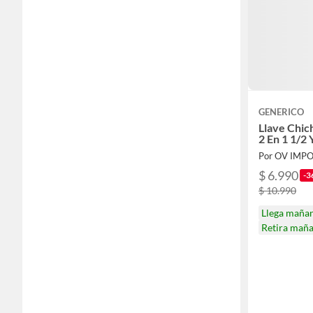
GENERICO
Llave Chic
2 En 1 1/2
Por OV IMP
$ 6.990
-3
$ 10.990
Llega maña
Retira mañ