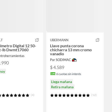
LT
UBERMANN
ímetro Digital 12 50-
Llave punta corona
t-lb Dwmt17060
chicharra 13 mm cromo
vanadio
ntroherramientas
Por SODIMAC
9.990
$ 4.589
 hoy
6
cuotas sin interés
Llega mañana
Retira mañana
(4)
(12)