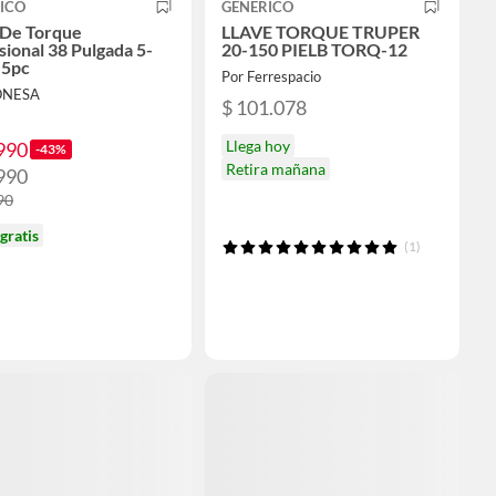
ICO
GENERICO
 De Torque
LLAVE TORQUE TRUPER
sional 38 Pulgada 5-
20-150 PIELB TORQ-12
 5pc
Por Ferrespacio
IONESA
$ 101.078
Llega hoy
990
-43%
Retira mañana
990
90
gratis
(1)