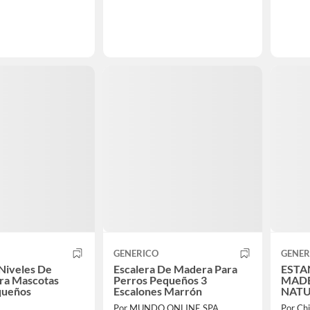
GENERICO
GENER
 Niveles De
Escalera De Madera Para
ESTA
ra Mascotas
Perros Pequeños 3
MADE
queños
Escalones Marrón
NATU
Por MUNDO ONLINE SPA
Por Chi