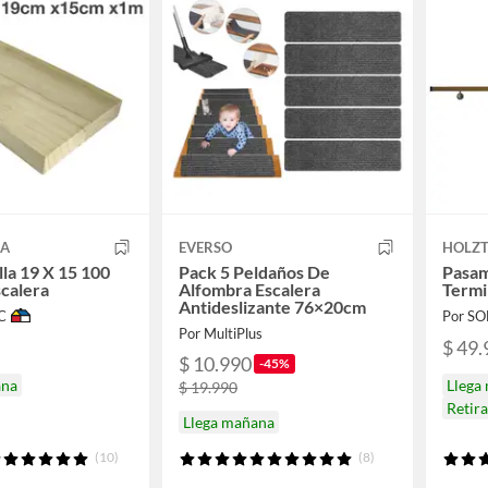
CA
EVERSO
HOLZ
la 19 X 15 100
Pack 5 Peldaños De
Pasa
calera
Alfombra Escalera
Termi
Antideslizante 76×20cm
C
Por S
Por MultiPlus
$ 49.
$ 10.990
-45%
ana
Llega
$ 19.990
Retir
Llega mañana
(10)
(8)