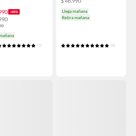
$ 46.990
990
Llega mañana
-48%
Retira mañana
990
90
 mañana
(1)
(6)