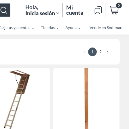
0
Hola
,
Mi
cuenta
Inicia sesión
Tarjetas y cuentas
Tiendas
Ayuda
Vende en Sodimac
1
2