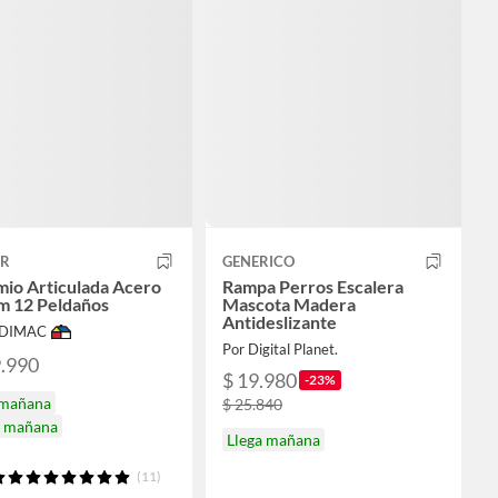
ER
GENERICO
io Articulada Acero
Rampa Perros Escalera
m 12 Peldaños
Mascota Madera
Antideslizante
ODIMAC
Por Digital Planet.
9.990
$ 19.980
-23%
 mañana
$ 25.840
a mañana
Llega mañana
(11)