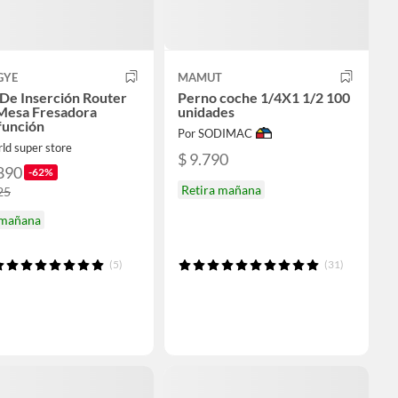
GYE
MAMUT
 De Inserción Router
Perno coche 1/4X1 1/2 100
Mesa Fresadora
unidades
función
Por SODIMAC
ld super store
$ 9.790
890
-62%
Retira mañana
25
 mañana
(5)
(31)