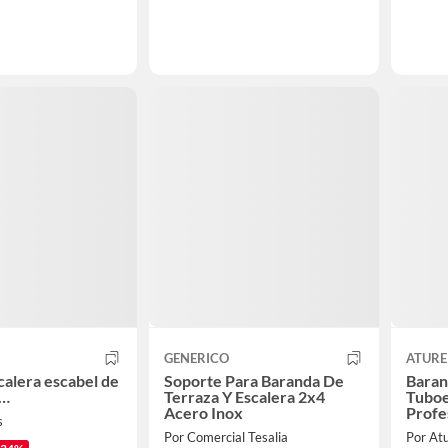
GENERICO
ATURE
calera escabel de
Soporte Para Baranda De
Baran
s…
Terraza Y Escalera 2x4
Tuboe
Acero Inox
Profe
s
Por Comercial Tesalia
Por At