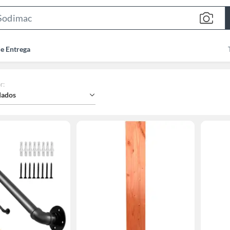
Search
Bar
de Entrega
r
:
ados