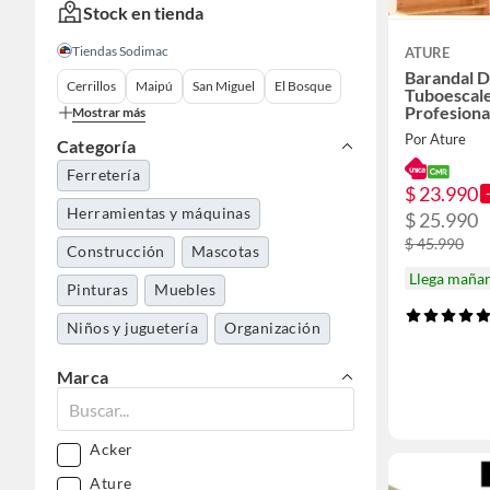
Stock en tienda
Tiendas Sodimac
ATURE
Barandal 
Cerrillos
Maipú
San Miguel
El Bosque
Tuboescal
Profesiona
Mostrar más
Por Ature
Categoría
Ferretería
$ 23.990
Herramientas y máquinas
$ 25.990
$ 45.990
Construcción
Mascotas
Llega maña
Pinturas
Muebles
Niños y juguetería
Organización
Marca
Acker
Ature