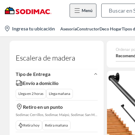
Menú
location-
Ingresa tu ubicación
Asesoría
Constructor
Deco Hogar
Tipos 
icon
Ordenar po
Recomend
Escalera de madera
Tipo de Entrega
Envío a domicilio
Llega en 2 horas
Llega mañana
Retiro en un punto
Sodimac Cerrillos, Sodimac Maipú, Sodimac San Miguel, Sodimac El Bosque, Sodimac San Bernardo, Constructor Cantagallo, Sodimac Talagante, Sodimac San Fernando
Retira hoy
Retira mañana