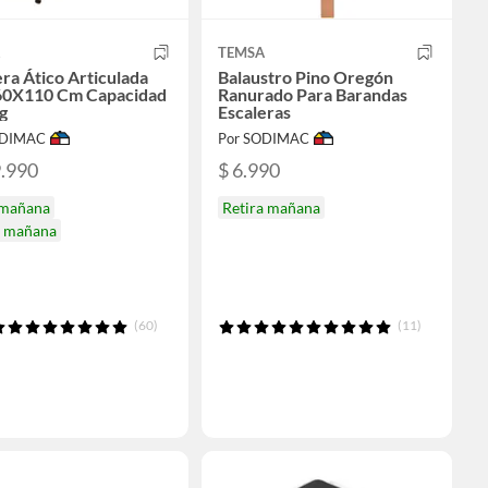
R
TEMSA
era Ático Articulada
Balaustro Pino Oregón
60X110 Cm Capacidad
Ranurado Para Barandas
g
Escaleras
ODIMAC
Por SODIMAC
9.990
$ 6.990
 mañana
Retira mañana
a mañana
(60)
(11)