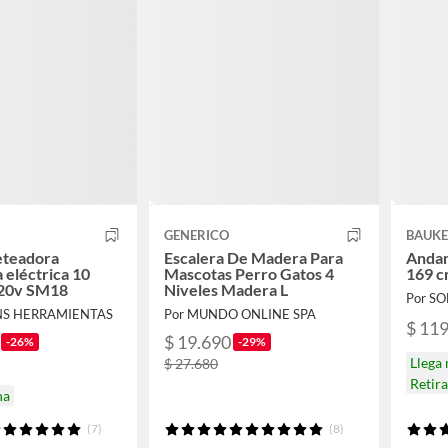
GENERICO
BAUK
leteadora
Escalera De Madera Para
Andam
 eléctrica 10
Mascotas Perro Gatos 4
169 c
20v SM18
Niveles Madera L
Por S
NS HERRAMIENTAS
Por MUNDO ONLINE SPA
$ 11
$ 19.690
-26%
-29%
Llega
$ 27.680
Retir
na
(7)
(8)