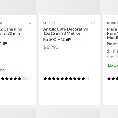
CA
SUPERFIL
KUAN
2 Caña Pino
Ángulo Café Decorativo
Placa
ural 20 mm
15x15 mm 3 Metros
Para 
Multi
Por SODIMAC
C
Por wor
$ 6.290
$ 18.
$ 49.7
Llega
ana
(51)
(3)