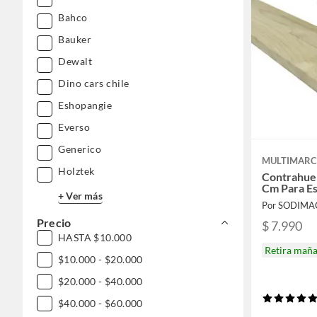
Bahco
Bauker
Dewalt
Dino cars chile
Eshopangie
Everso
Generico
MULTIMAR
Holztek
Contrahuel
Cm Para Es
+ Ver más
Por SODIMA
Precio
$ 7.990
HASTA $10.000
Retira mañ
$10.000 - $20.000
$20.000 - $40.000
$40.000 - $60.000