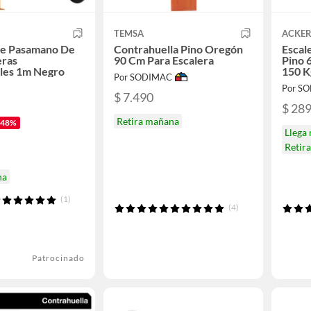
TEMSA
ACKE
De Pasamano De
Contrahuella Pino Oregón
Escal
eras
90 Cm Para Escalera
Pino 
les 1m Negro
150 K
Por SODIMAC
Por S
$ 7.490
$ 28
Retira mañana
-48%
Llega
Retir
na
(1)
(4)
Patrocinado