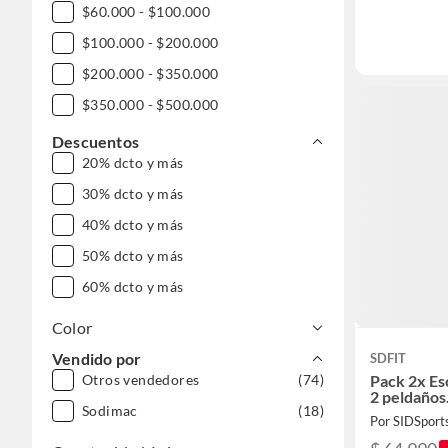
$60.000 - $100.000
$100.000 - $200.000
$200.000 - $350.000
$350.000 - $500.000
$500.000 - $1.000.000
Descuentos
20% dcto y más
DESDE $1.000.000
30% dcto y más
40% dcto y más
50% dcto y más
60% dcto y más
Color
Vendido por
SDFIT
Pack 2x Es
Otros vendedores
(74)
2 peldaño
Sodimac
(18)
Por SIDSport