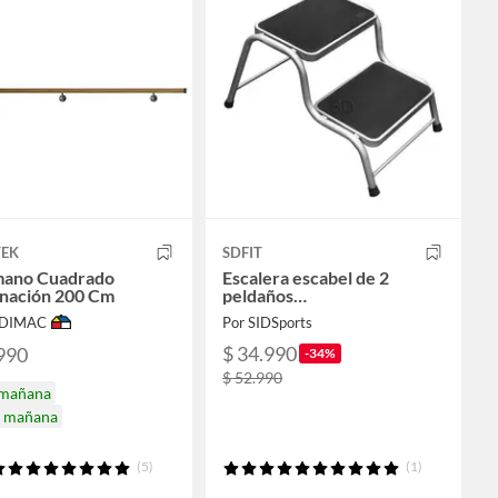
TEK
SDFIT
mano Cuadrado
Escalera escabel de 2
nación 200 Cm
peldaños…
ODIMAC
Por SIDSports
$ 34.990
990
-34%
$ 52.990
 mañana
a mañana
(5)
(1)