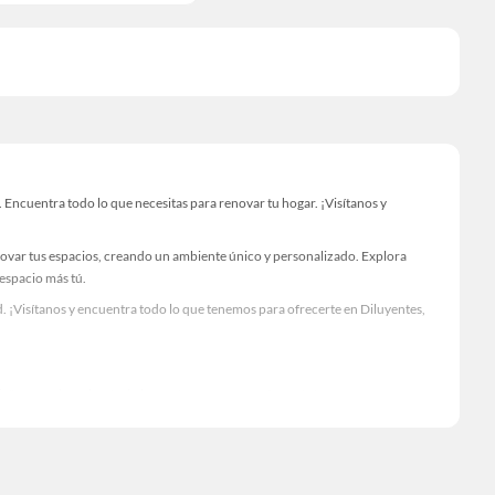
Encuentra todo lo que necesitas para renovar tu hogar. ¡Visítanos y
novar tus espacios, creando un ambiente único y personalizado. Explora
 espacio más tú.
. ¡Visítanos y encuentra todo lo que tenemos para ofrecerte en Diluyentes,
Visítanos y descubre todo lo que tenemos para ofrecerte!
 Encuentra todo lo necesario para tus proyectos de renovación y decoración.