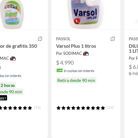
PASSOL
PAS
or de grafitis 350
Varsol Plus 1 litros
DIL
1 L
Por SODIMAC
IMAC
Por F
$ 4.990
$ 6
0
6
cuotas sin interés
$ 7.
as sin interés
Retira desde 90 min
n
2 horas
desde 90 min
us
+
(31)
(12)