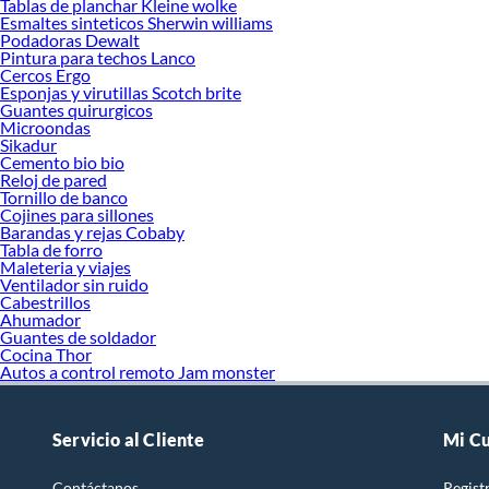
Tablas de planchar Kleine wolke
Esmaltes sinteticos Sherwin williams
Podadoras Dewalt
Pintura para techos Lanco
Cercos Ergo
Esponjas y virutillas Scotch brite
Guantes quirurgicos
Microondas
Sikadur
Cemento bio bio
Reloj de pared
Tornillo de banco
Cojines para sillones
Barandas y rejas Cobaby
Tabla de forro
Maleteria y viajes
Ventilador sin ruido
Cabestrillos
Ahumador
Guantes de soldador
Cocina Thor
Autos a control remoto Jam monster
Servicio al Cliente
Mi C
Contáctanos
Regist