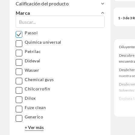
Calificación del producto
Marca
1 - 3 de 3
Passol
Quimica universal
Diluyente
Petrilac
Descubre 
Dideval
encuentra
Desde her
Wasser
nuestra se
Chemical guys
Desde rem
Chilcorrofin
Solventes
Dilox
Explora 
Fuze clean
Herramient
Encuentra
Generico
¡Visítanos
+ Ver más