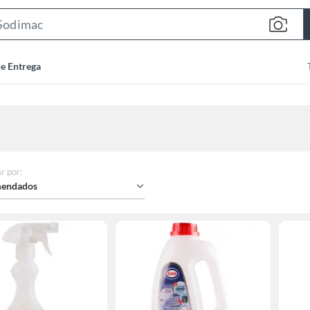
Search
Bar
de Entrega
r por
:
endados