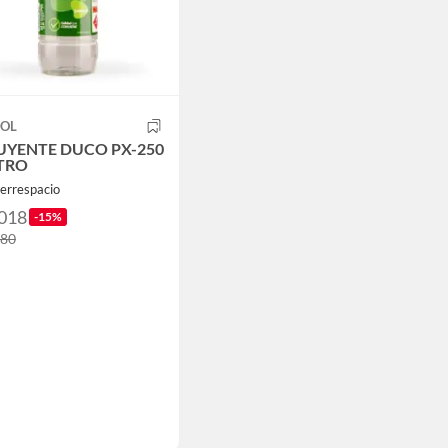
SOL
UYENTE DUCO PX-250
ITRO
errespacio
.018
-15%
080