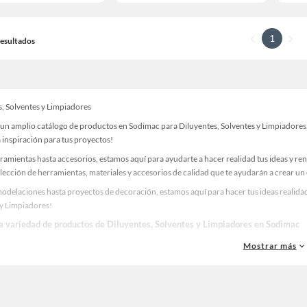
1
 Resultados
s, Solventes y Limpiadores
un amplio catálogo de productos en Sodimac para Diluyentes, Solventes y Limpiadores. 
 inspiración para tus proyectos!
ramientas hasta accesorios, estamos aquí para ayudarte a hacer realidad tus ideas y re
lección de herramientas, materiales y accesorios de calidad que te ayudarán a crear un
odelaciones hasta proyectos de decoración, estamos aquí para hacer tus ideas realidad
 y Limpiadores!
la variedad de productos de Diluyentes, Solventes y Limpiadores en Sodimac
as, materiales y accesorios de calidad para tus proyectos y renovación de espacios. ¡
Mostrar más
 una amplia variedad de productos de Diluyentes, Solventes y Limpiadores en Sodimac.
 y haz tus ideas realidad!