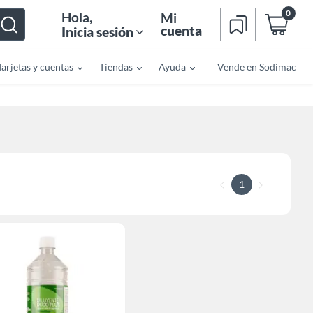
0
Hola
,
Mi
cuenta
Inicia sesión
Tarjetas y cuentas
Tiendas
Ayuda
Vende en Sodimac
1