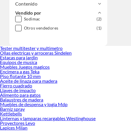
Contenido
Vendido por
Sodimac
(2)
Otros vendedores
(1)
Tester multitester y multimetro
Ollas electricas y arroceras Sindelen
Estacas para jardin
Equipos de musica
Muebles Juegos magicos
Encimera a gas Teka
Piso flotante 10 mm
Aceite de linaza para madera
Fierro cuadrado
Llaves de impacto
Alimento para gatos
Balaustres de madera
Muebles de despensa y logia Mdp
Barniz spray
Kettlebells
Linternas y lamparas recargables Westinghouse
Proyectores Levo
Lapices Milan