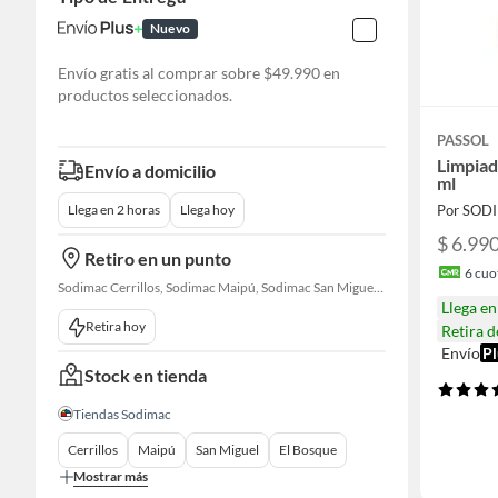
Nuevo
Envío gratis al comprar sobre $49.990 en
productos seleccionados.
PASSOL
Limpiad
Envío a domicilio
ml
Por SOD
Llega en 2 horas
Llega hoy
$ 6.99
Retiro en un punto
6
cuot
Sodimac Cerrillos, Sodimac Maipú, Sodimac San Miguel, Sodimac El Bosque, Sodimac San Bernardo, Sodimac Talagante, Sodimac San Fernando
Llega e
Retira hoy
Retira 
Envío
Pl
Stock en tienda
Tiendas Sodimac
Cerrillos
Maipú
San Miguel
El Bosque
Mostrar más