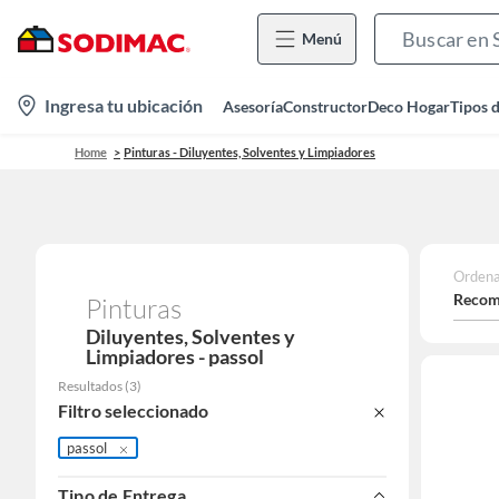
Menú
location-
Ingresa tu ubicación
Asesoría
Constructor
Deco Hogar
Tipos 
icon
Home
Pinturas - Diluyentes, Solventes y Limpiadores
Ordena
Recom
Pinturas
Diluyentes, Solventes y
Limpiadores - passol
Resultados
(
3
)
Filtro seleccionado
passol
Tipo de Entrega