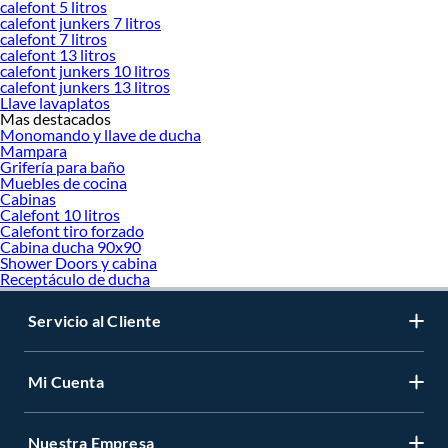
calefont 5 litros
calefont junkers 7 litros
calefont 7 litros
calefont 13 litros
calefont junkers 10 litros
calefont junkers 13 litros
Llave lavaplatos
Mas destacados
Monomando y llave de ducha
Mampara
Grifería para baño
Muebles de cocina
Cabinas
Calefont 10 litros
Calefont tiro forzado
Cabina ducha 90x90
Shower Doors y cabina
Receptáculo de ducha
Servicio al Cliente
Mi Cuenta
Nuestra Empresa