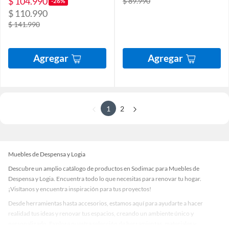
$ 104.990
$ 89.990
-26%
$ 110.990
$ 141.990
Agregar
Agregar
1
2
Muebles de Despensa y Logia
Descubre un amplio catálogo de productos en Sodimac para Muebles de
Despensa y Logia. Encuentra todo lo que necesitas para renovar tu hogar.
¡Visítanos y encuentra inspiración para tus proyectos!
Desde herramientas hasta accesorios, estamos aquí para ayudarte a hacer
realidad tus ideas y renovar tus espacios, creando un ambiente único y
personalizado. Explora nuestra selección de herramientas, materiales y