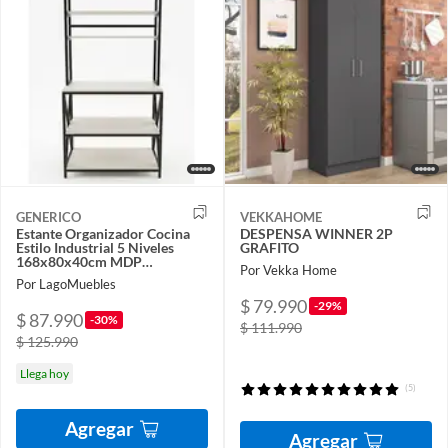
GENERICO
VEKKAHOME
Estante Organizador Cocina
DESPENSA WINNER 2P
Estilo Industrial 5 Niveles
GRAFITO
168x80x40cm MDP
Por Vekka Home
Estructura Metal
Por LagoMuebles
$ 79.990
-29%
$ 87.990
-30%
$ 111.990
$ 125.990
Llega hoy
(5)
Agregar
Agregar