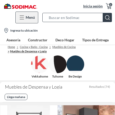
0
Inicia sesión
Menú
Search
Bar
location-
Ingresa tu ubicación
icon
Asesoría
Constructor
Deco Hogar
Tipos de Entrega
Home
Cocina y Baño - Cocina
Muebles de Cocina
Muebles de Despensa y Logia
Vekkahome
Tuhome
Be Design
Muebles de Despensa y Logia
Resultados
(
74
)
Llega mañana