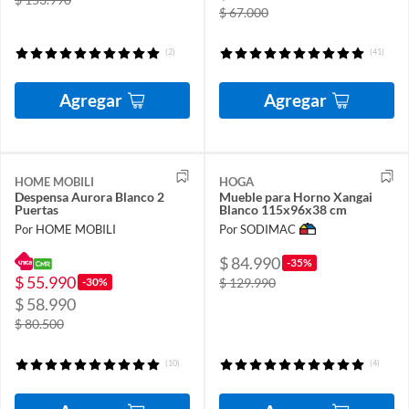
$ 67.000
(2)
(41)
Agregar
Agregar
HOME MOBILI
HOGA
Despensa Aurora Blanco 2
Mueble para Horno Xangai
Puertas
Blanco 115x96x38 cm
Por HOME MOBILI
Por SODIMAC
$ 84.990
-35%
$ 55.990
-30%
$ 129.990
$ 58.990
$ 80.500
(10)
(4)