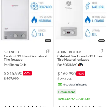
SPLENDID
ALBIN TROTTER
Calefont 13 litros Gas natural
Calefont Gas Licuado 13 Litros
Tiro forzado
Tiro Natural Ionizado
Por Rheem Chile
Por SODIMAC
$ 215.990
$ 169.990
-30%
-42%
$ 307.990
$ 290.990
6
cuotas sin interés
Llega mañana
Instala por $49.990 CMR