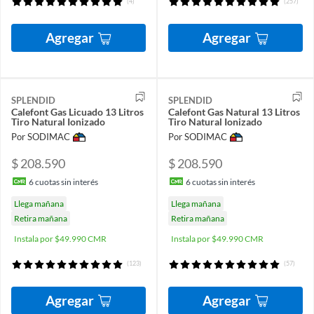
(4)
(257)
Agregar
Agregar
SPLENDID
SPLENDID
Calefont Gas Licuado 13 Litros
Calefont Gas Natural 13 Litros
Tiro Natural Ionizado
Tiro Natural Ionizado
Por SODIMAC
Por SODIMAC
$ 208.590
$ 208.590
6
cuotas sin interés
6
cuotas sin interés
Llega mañana
Llega mañana
Retira mañana
Retira mañana
Instala por $49.990 CMR
Instala por $49.990 CMR
(123)
(57)
Agregar
Agregar