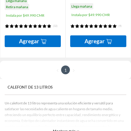
Llega mañana
Llega mañana
Retira mañana
Instala por $49.990 CMR
Instala por $49.990 CMR
(32)
(9)
Agregar
Agregar
1
CALEFONT DE 13 LITROS
Un calefont de 13 litros representa una solución eficiente y versátil para
satisfacer las necesidades de agua caliente en hogares de tamaño medio,
ofreciendo un equilibrio perfecto entre capacidad, rendimiento energético y
economía. Este tipo de calentador instantáneo de agua se ha convertido en una
opción preferida para familias que buscan confort sin comprometer la
Mostrar más