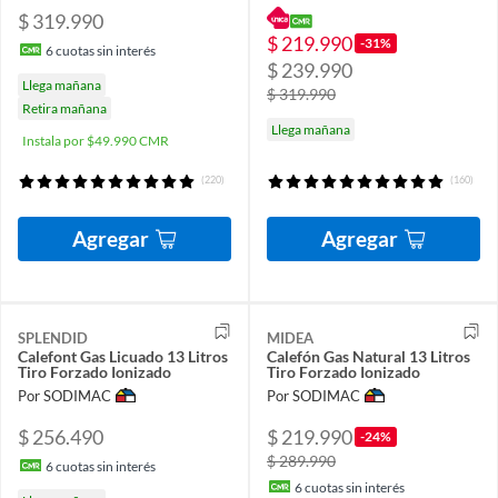
$ 319.990
$ 219.990
-31%
6
cuotas sin interés
$ 239.990
Llega mañana
$ 319.990
Retira mañana
Llega mañana
Instala por $49.990 CMR
(220)
(160)
Agregar
Agregar
SPLENDID
MIDEA
Calefont Gas Licuado 13 Litros
Calefón Gas Natural 13 Litros
Tiro Forzado Ionizado
Tiro Forzado Ionizado
Por SODIMAC
Por SODIMAC
$ 256.490
$ 219.990
-24%
$ 289.990
6
cuotas sin interés
6
cuotas sin interés