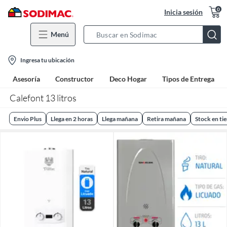
0
Inicia sesión
Menú
Search
Bar
location-
Ingresa tu ubicación
icon
Asesoría
Constructor
Deco Hogar
Tipos de Entrega
Calefont 13 litros
Envio Plus
Llega en 2 horas
Llega mañana
Retira mañana
Stock en ti