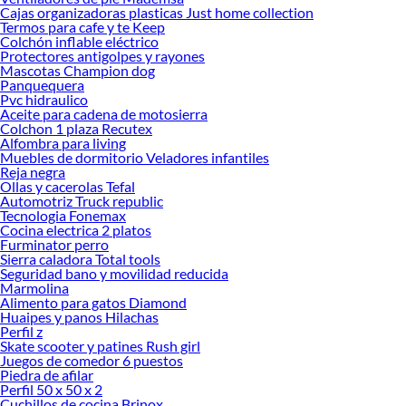
Cajas organizadoras plasticas Just home collection
Termos para cafe y te Keep
Colchón inflable eléctrico
Protectores antigolpes y rayones
Mascotas Champion dog
Panquequera
Pvc hidraulico
Aceite para cadena de motosierra
Colchon 1 plaza Recutex
Alfombra para living
Muebles de dormitorio Veladores infantiles
Reja negra
Ollas y cacerolas Tefal
Automotriz Truck republic
Tecnologia Fonemax
Cocina electrica 2 platos
Furminator perro
Sierra caladora Total tools
Seguridad bano y movilidad reducida
Marmolina
Alimento para gatos Diamond
Huaipes y panos Hilachas
Perfil z
Skate scooter y patines Rush girl
Juegos de comedor 6 puestos
Piedra de afilar
Perfil 50 x 50 x 2
Cuchillos de cocina Brinox