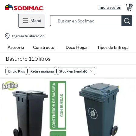
0
Inicia sesión
Menú
Search
Bar
location-
Ingresa tu ubicación
icon
Asesoría
Constructor
Deco Hogar
Tipos de Entrega
Basurero 120 litros
Envio Plus
Retira mañana
Stock en tienda
(
0
)