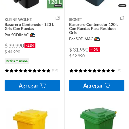
KLEINE WOLKE
SIGNET
Basurero Contenedor 120 L
Basurero Contenedor 120 L
Gris Con Ruedas
Con Ruedas Para Residuos
Gris
Por SODIMAC
Por SODIMAC
$ 39.990
-11%
$ 31.990
-40%
$ 44.990
$ 52.990
Retira mañana
(251)
(11)
Agregar
Agregar