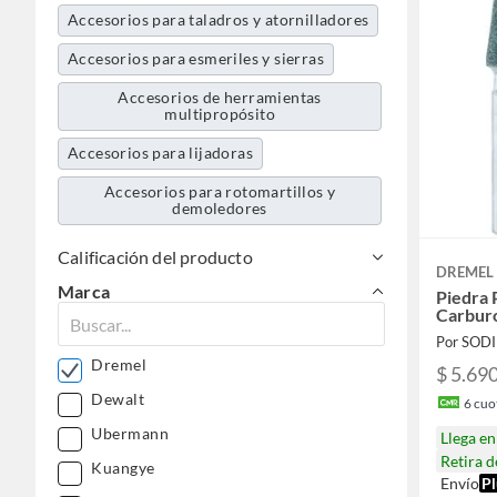
Accesorios para taladros y atornilladores
Accesorios para esmeriles y sierras
Accesorios de herramientas
multipropósito
Accesorios para lijadoras
Accesorios para rotomartillos y
demoledores
Calificación del producto
DREMEL
Marca
Piedra 
Carburo
Por SOD
Dremel
$ 5.69
Dewalt
6
cuot
Ubermann
Llega e
Retira 
Kuangye
Envío
Pl