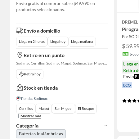
Envío gratis al comprar sobre $49.990 en
productos seleccionados.
DREMEL
Pirogra
Envío a domicilio
Por SOD
Llega en 2 horas
Llega hoy
Llega mañana
$ 59.9
6
cuot
Retiro en un punto
Sodimac Cerrillos, Sodimac Maipú, Sodimac San Miguel, Sodimac El Bosque, Sodimac San Bernardo, Sodimac Talagante, Sodimac San Fernando
Llega e
Retira 
Retira hoy
Envío
Pl
ECO
Stock en tienda
Tiendas Sodimac
Cerrillos
Maipú
San Miguel
El Bosque
Mostrar más
Categoría
Baterías inalámbricas