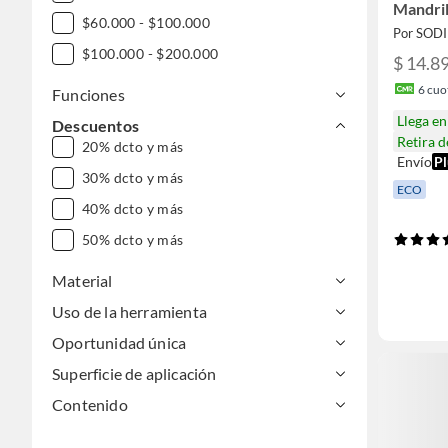
Mandril
$60.000 - $100.000
Por SOD
$100.000 - $200.000
$ 14.8
6
cuot
Funciones
Llega e
Descuentos
Retira 
20% dcto y más
Envío
Pl
30% dcto y más
ECO
40% dcto y más
50% dcto y más
Material
Uso de la herramienta
Oportunidad única
Superficie de aplicación
Contenido