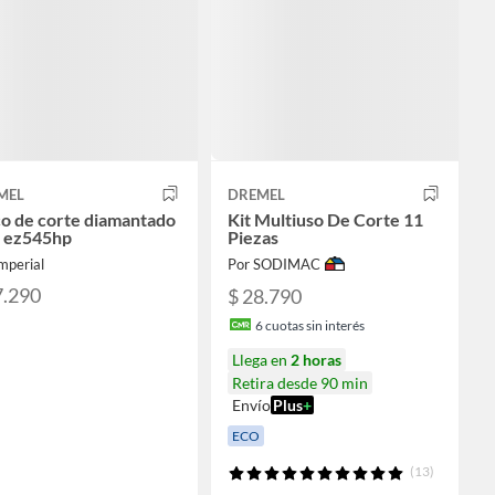
MEL
DREMEL
o de corte diamantado
Kit Multiuso De Corte 11
 ez545hp
Piezas
mperial
Por SODIMAC
7.290
$ 28.790
6
cuotas sin interés
Llega en
2 horas
Retira desde 90 min
Envío
Plus
+
ECO
(13)