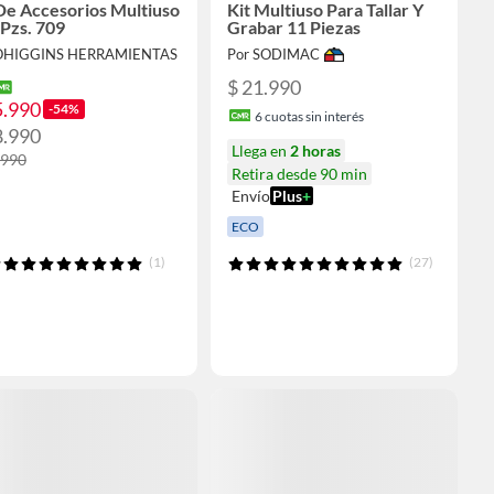
De Accesorios Multiuso
Kit Multiuso Para Tallar Y
Pzs. 709
Grabar 11 Piezas
 OHIGGINS HERRAMIENTAS
Por SODIMAC
$ 21.990
5.990
-54%
6
cuotas sin interés
8.990
Llega en
2 horas
.990
Retira desde 90 min
Envío
Plus
+
ECO
(1)
(27)