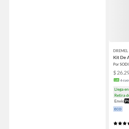
DREMEL
Kit De 
Por SOD
$ 26.2
6
cuot
Llega e
Retira 
Envío
Pl
ECO