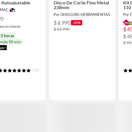
 Autoajustable
Disco De Corte Fino Metal
Kit 
238mm
110 
IMAC
Por OHIGGINS HERRAMIENTAS
Por
90
$ 8.990
-25%
as sin interés
$ 4
$ 11.990
n
2 horas
$ 4
desde 90 min
$ 99
us
+
(14)