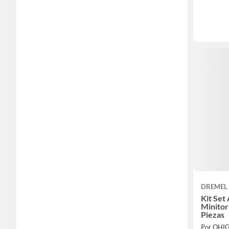
DREMEL
Kit Set
Minito
Piezas
Por OHI