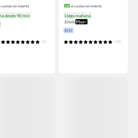
6
cuotas sin interés
6
cuotas sin interés
ra desde 90 min
Llega mañana
Envío
Plus
+
ECO
(2)
(34)