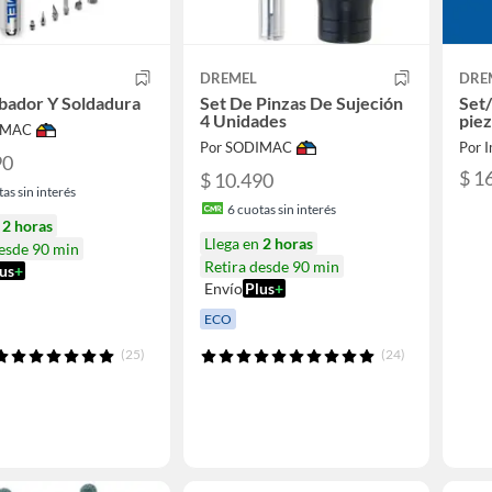
DREMEL
DRE
bador Y Soldadura
Set De Pinzas De Sujeción
Set/
4 Unidades
piez
IMAC
Por SODIMAC
Por I
90
$ 1
$ 10.490
as sin interés
6
cuotas sin interés
n
2 horas
Llega en
2 horas
desde 90 min
Retira desde 90 min
us
+
Envío
Plus
+
ECO
(25)
(24)