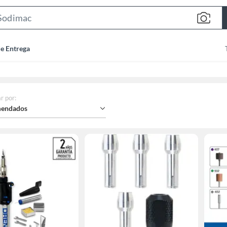
Search
Bar
de Entrega
r por
:
endados