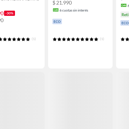
$ 21.990
6
cuotas sin interés
90
-30%
Reti
90
ECO
ECO
(1)
(1)