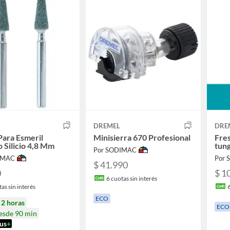
DREMEL
DRE
Para Esmeril
Minisierra 670 Profesional
Fres
 Silicio 4,8 Mm
tung
Por SODIMAC
IMAC
Por
$ 41.990
0
$ 1
6
cuotas sin interés
as sin interés
ECO
n
2 horas
ECO
desde 90 min
us
+