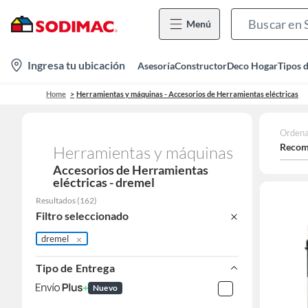
Menú
location-
Ingresa tu ubicación
Asesoría
Constructor
Deco Hogar
Tipos 
icon
Home
Herramientas y máquinas - Accesorios de Herramientas eléctricas
Ordena
Recom
Herramientas y máquinas
Accesorios de Herramientas
eléctricas - dremel
Resultados
(
162
)
Filtro seleccionado
dremel
Tipo de Entrega
Nuevo