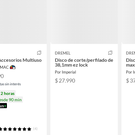
DREMEL
DRE
Accesorios Multiuso
Disco de corte/perfilado de
Disc
38,1mm ez lock
max
IMAC
Por Imperial
Por I
90
$ 27.990
$ 3
as sin interés
n
2 horas
desde 90 min
us
+
(4)