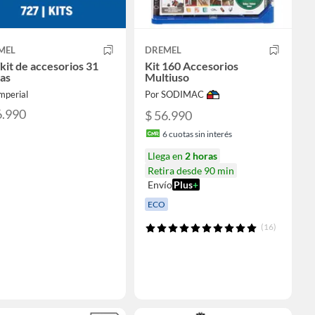
MEL
DREMEL
kit de accesorios 31
Kit 160 Accesorios
as
Multiuso
mperial
Por SODIMAC
6.990
$ 56.990
6
cuotas sin interés
Llega en
2 horas
Retira desde 90 min
Envío
Plus
+
ECO
(16)