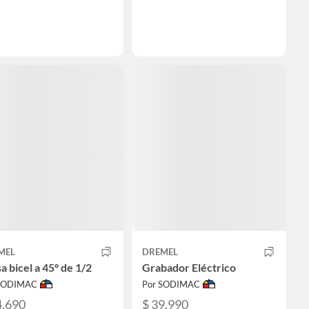
MEL
DREMEL
a bicel a 45º de 1/2
Grabador Eléctrico
 SODIMAC
Por SODIMAC
4.690
$ 39.990