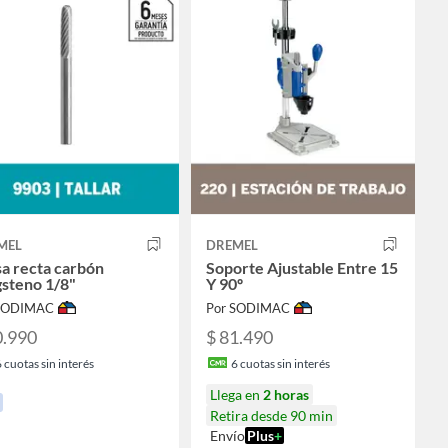
MEL
DREMEL
a recta carbón
Soporte Ajustable Entre 15
steno 1/8"
Y 90º
 SODIMAC
Por SODIMAC
0.990
$ 81.490
6
cuotas sin interés
6
cuotas sin interés
Llega en
2 horas
Retira desde 90 min
Envío
Plus
+