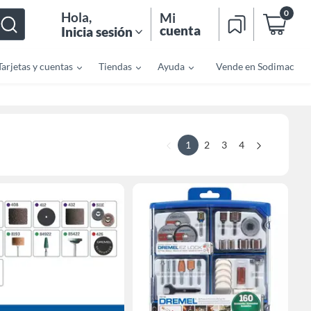
0
Hola
,
Mi
cuenta
Inicia sesión
Tarjetas y cuentas
Tiendas
Ayuda
Vende en Sodimac
1
2
3
4