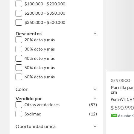
$100.000 - $200.000
$200.000 - $350.000
$350.000 - $500.000
$500.000 - $1.000.000
Descuentos
20% dcto y más
DESDE $1.000.000
30% dcto y más
40% dcto y más
50% dcto y más
60% dcto y más
GENERICO
Parrilla p
Color
cm
Vendido por
Por SWITC
Otros vendedores
(87)
$ 590.990
Sodimac
(12)
6
cuotas si
Oportunidad única