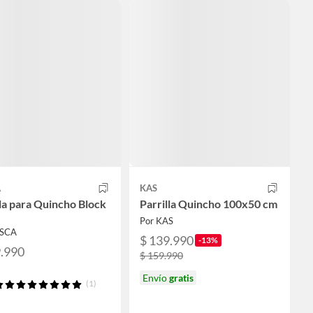
A
KAS
lla para Quincho Block
Parrilla Quincho 100x50 cm
Por KAS
OSCA
$ 139.990
-13%
9.990
$ 159.990
Envío
gratis
(1)