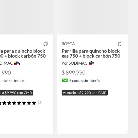
A
BOSCA
la para quincho block
Parrilla para quincho block
00 + block carbón 750
gas 750 + block carbón 750
ODIMAC
Por SODIMAC
9.990
$ 899.990
uotas sin interés
6
cuotas sin interés
 a $9.990 con CMR
Armado a $9.990 con CMR
(3)