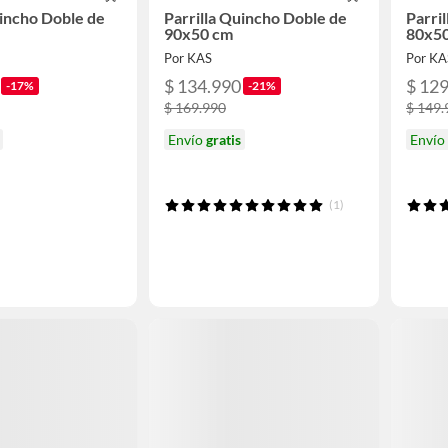
uincho Doble de
Parrilla Quincho Doble de
Parri
90x50 cm
80x5
Por KAS
Por KA
$ 134.990
$ 12
-17%
-21%
$ 169.990
$ 149.
Envío
gratis
Envío
(1)