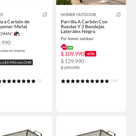
EF
HOMER OUTDOOR
la a Carbón de
Parrilla A Carbón Con
poner Metal
Ruedas Y 2 Bandejas
Laterales Negro
ODIMAC
Por homer outdoor
9.990
uotas sin interés
$ 109.990
-63%
$ 129.990
 a $9.990 con CMR
$ 299.990
(7)
(18)