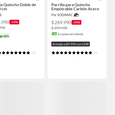
lla Quincho Doble de
Parrilla para Quincho
0 cm
Empotrable Carbón Acero
S
Por SODIMAC
9.990
$ 269.990
-13%
-33%
990
$ 399.990
6
cuotas sin interés
gratis
Armado a $9.990 con CMR
(2)
(4)