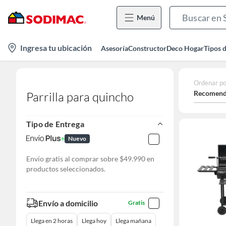
Menú
location-
Ingresa tu ubicación
Asesoría
Constructor
Deco Hogar
Tipos 
icon
Ordenar po
Recomend
Parrilla para quincho
Tipo de Entrega
Nuevo
Envío gratis al comprar sobre $49.990 en
productos seleccionados.
Envío a domicilio
Gratis
Llega en 2 horas
Llega hoy
Llega mañana