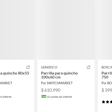
GENERICO
BOSC
ara quincho 80x55
Parrilla para quincho
Parri
100x60 cm
750
HMARKET
Por SWITCHMARKET
Por B
$ 610.990
$ 39
n interés
6
cuotas sin interés