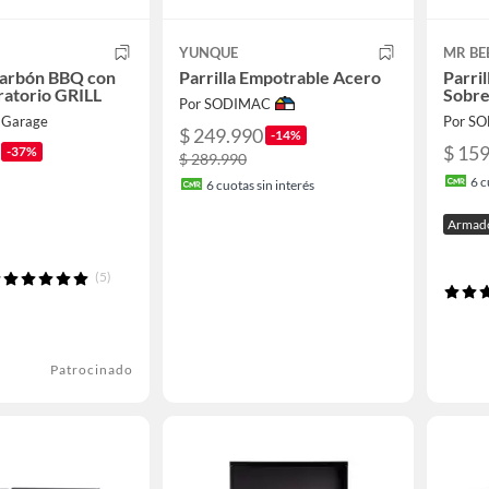
YUNQUE
MR BE
 Carbón BBQ con
Parrilla Empotrable Acero
Parril
ratorio GRILL
Sobre
Por SODIMAC
l Garage
Por S
$ 249.990
-14%
$ 15
-37%
$ 289.990
6
c
6
cuotas sin interés
Armado
(5)
Patrocinado