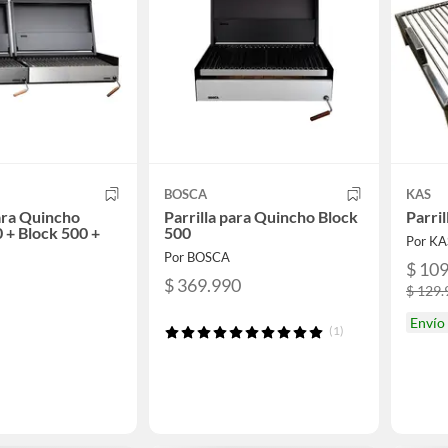
BOSCA
KAS
para Quincho
Parrilla para Quincho Block
Parri
 + Block 500 +
500
Por KA
Por BOSCA
$ 10
$ 369.990
$ 129.
Envío
(1)