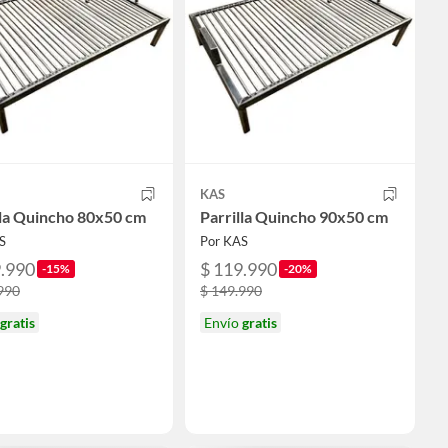
KAS
lla Quincho 80x50 cm
Parrilla Quincho 90x50 cm
S
Por KAS
9.990
$ 119.990
-15%
-20%
990
$ 149.990
gratis
Envío
gratis