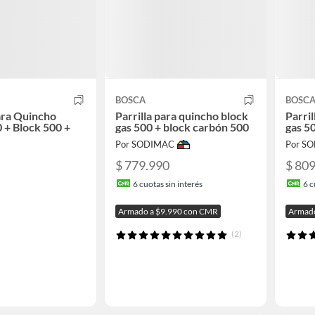
BOSCA
BOSC
para Quincho
Parrilla para quincho block
Parril
 + Block 500 +
gas 500 + block carbón 500
gas 5
Por SODIMAC
Por S
$ 779.990
$ 80
6
cuotas sin interés
6
c
Armado a $9.990 con CMR
Armado
(2)