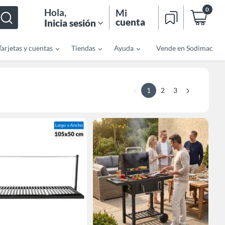
0
Hola
,
Mi
cuenta
Inicia sesión
Tarjetas y cuentas
Tiendas
Ayuda
Vende en Sodimac
1
2
3