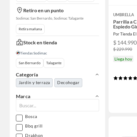
Retiro en un punto
UMBRELLA
Sodimac San Bernardo, Sodimac Talagante
Parrilla a
Espiedo Gi
Retira mañana
Por Tienda E
$ 144.990
Stock en tienda
$ 229.990
Tiendas Sodimac
Llega hoy
San Bernardo
Talagante
Categoría
Jardín y terraza
Decohogar
Marca
Bosca
Bbq grill
Drakhon