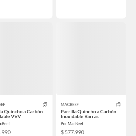
EEF
MACBEEF
lla Quincho a Carbón
Parrilla Quincho a Carbón
dable VVV
Inoxidable Barras
cBeef
Por MacBeef
8.990
$ 577.990