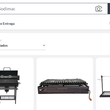
Search
Bar
de Entrega
r
:
ados