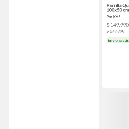
Parrilla Q
100x50 cm
Por KAS
$ 149.990
$ 179.990
Envío
gratis