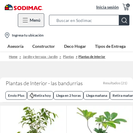
0
Inicia sesión
Menú
Search
Bar
location-
Ingresa tu ubicación
icon
Asesoría
Constructor
Deco Hogar
Tipos de Entrega
Home
Jardín y terraza - Jardín
Plantas
Plantas de Interior
Plantas de Interior - las bandurrias
Resultados
(
21
)
Envio Plus
Retira hoy
Llega en 2 horas
Llega mañana
Retira maña