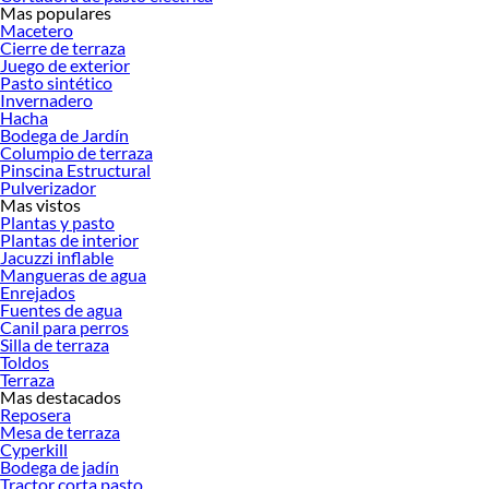
Mas populares
Encuentra todo lo necesario para tus proyectos de renovación y decoración.
Macetero
¡Visítanos y haz tus ideas realidad!
Cierre de terraza
Juego de exterior
Pasto sintético
Invernadero
Hacha
Bodega de Jardín
Columpio de terraza
Pinscina Estructural
Pulverizador
Mas vistos
Plantas y pasto
Plantas de interior
Jacuzzi inflable
Mangueras de agua
Enrejados
Fuentes de agua
Canil para perros
Silla de terraza
Toldos
Terraza
Mas destacados
Reposera
Mesa de terraza
Cyperkill
Bodega de jadín
Tractor corta pasto