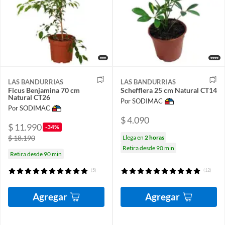
LAS BANDURRIAS
LAS BANDURRIAS
Ficus Benjamina 70 cm
Schefflera 25 cm Natural CT14
Natural CT26
Por SODIMAC
Por SODIMAC
$ 4.090
$ 11.990
-34%
$ 18.190
Llega en
2 horas
Retira desde 90 min
Retira desde 90 min
(5)
(12)
Agregar
Agregar