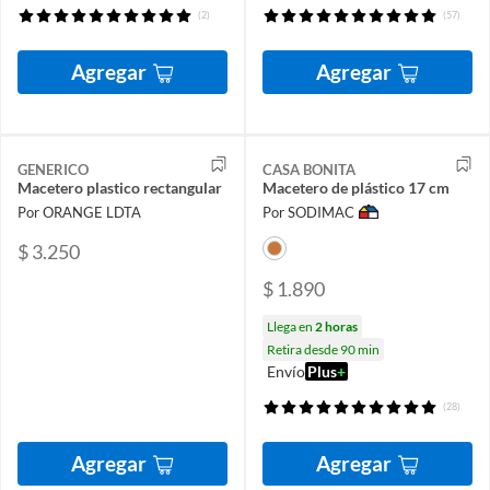
(2)
(57)
Agregar
Agregar
GENERICO
CASA BONITA
Macetero plastico rectangular
Macetero de plástico 17 cm
Por ORANGE LDTA
Por SODIMAC
$ 3.250
$ 1.890
Llega en
2 horas
Retira desde 90 min
Envío
Plus
+
(28)
Agregar
Agregar