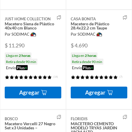
JUST HOME COLLECTION
CASA BONITA
Macetero Siena de Plástico
Macetero de Plástico
40x40 cm Blanco
28.4x22.2 cm Taupe
Por SODIMAC
Por SODIMAC
$ 11.290
$ 4.690
Llega en
2 horas
Llega en
2 horas
Retira desde 90 min
Retira desde 90 min
Envío
Plus
+
Envío
Plus
+
(14)
(7)
Agregar
Agregar
BOSCO
FLORIDIS
Macetero Vercelli 27 Negro
MACETERO CEMENTO
Set x3 Unidades –
MODELO TRYAS JARDIN
18CM ALTO