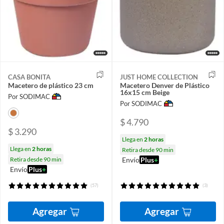
CASA BONITA
JUST HOME COLLECTION
Macetero de plástico 23 cm
Macetero Denver de Plástico
16x15 cm Beige
Por SODIMAC
Por SODIMAC
$ 4.790
$ 3.290
Llega en
2 horas
Llega en
2 horas
Retira desde 90 min
Retira desde 90 min
Envío
Plus
+
Envío
Plus
+
(57)
(3)
Agregar
Agregar