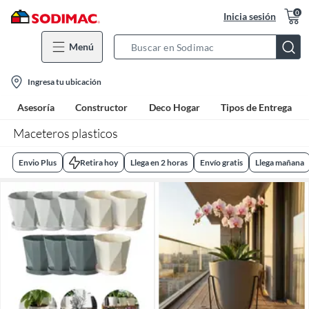
0
Inicia sesión
Menú
Search
Bar
location-
Ingresa tu ubicación
icon
Asesoría
Constructor
Deco Hogar
Tipos de Entrega
Maceteros plasticos
Envio Plus
Retira hoy
Llega en 2 horas
Envío gratis
Llega mañana