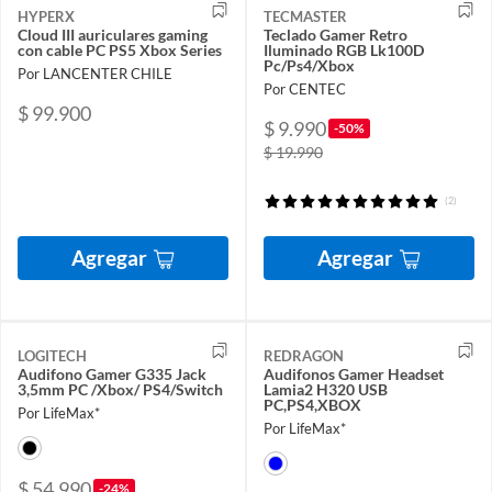
HYPERX
TECMASTER
Cloud III auriculares gaming
Teclado Gamer Retro
con cable PC PS5 Xbox Series
Iluminado RGB Lk100D
Pc/Ps4/Xbox
Por LANCENTER CHILE
Por CENTEC
$ 99.900
$ 9.990
-50%
$ 19.990
(2)
Agregar
Agregar
LOGITECH
REDRAGON
Audifono Gamer G335 Jack
Audifonos Gamer Headset
3,5mm PC /Xbox/ PS4/Switch
Lamia2 H320 USB
PC,PS4,XBOX
Por LifeMax*
Por LifeMax*
$ 54.990
-24%