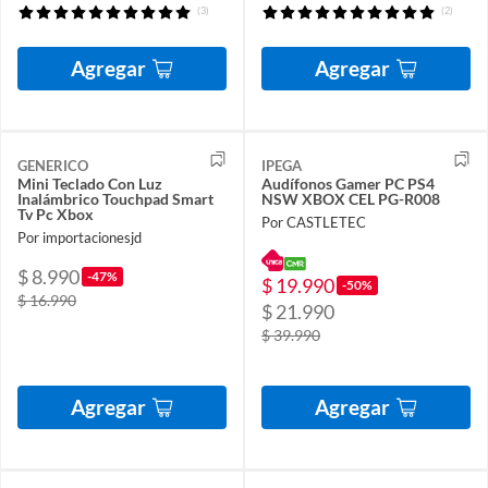
(3)
(2)
Agregar
Agregar
GENERICO
IPEGA
Mini Teclado Con Luz
Audífonos Gamer PC PS4
Inalámbrico Touchpad Smart
NSW XBOX CEL PG-R008
Tv Pc Xbox
Por CASTLETEC
Por importacionesjd
$ 8.990
-47%
$ 19.990
-50%
$ 16.990
$ 21.990
$ 39.990
Agregar
Agregar