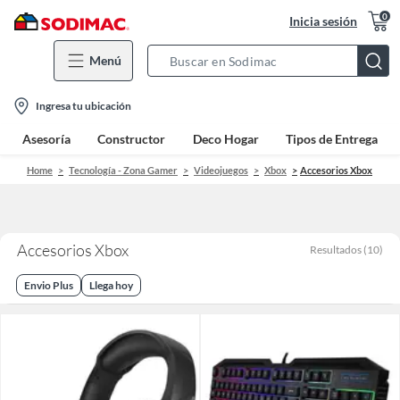
0
Inicia sesión
Menú
Search
Bar
location-
Ingresa tu ubicación
icon
Asesoría
Constructor
Deco Hogar
Tipos de Entrega
Home
Tecnología - Zona Gamer
Videojuegos
Xbox
Accesorios Xbox
Accesorios Xbox
Resultados
(
10
)
Envio Plus
Llega hoy