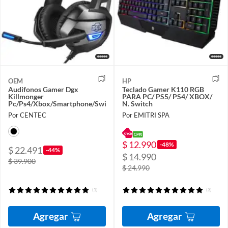
OEM
HP
Audifonos Gamer Dgx
Teclado Gamer K110 RGB
Killmonger
PARA PC/ PS5/ PS4/ XBOX/
Pc/Ps4/Xbox/Smartphone/Switch
N. Switch
Por CENTEC
Por EMITRI SPA
$ 12.990
-48%
$ 22.491
-44%
$ 14.990
$ 39.900
$ 24.990
(1)
(3)
Agregar
Agregar