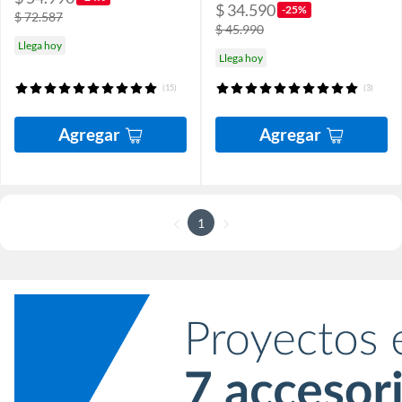
$ 34.590
-25%
$ 72.587
$ 45.990
Llega hoy
Llega hoy
(15)
(3)
Agregar
Agregar
1