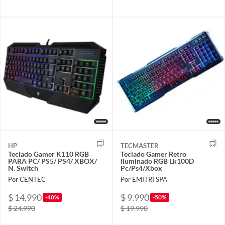
HP
TECMASTER
Teclado Gamer K110 RGB
Teclado Gamer Retro
PARA PC/ PS5/ PS4/ XBOX/
Iluminado RGB Lk100D
N. Switch
Pc/Ps4/Xbox
Por CENTEC
Por EMITRI SPA
$ 14.990
$ 9.990
-40%
-50%
$ 24.990
$ 19.990