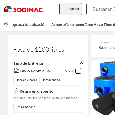
Menú
location-
Ingresa tu ubicación
Asesoría
Constructor
Deco Hogar
Tipos 
icon
Ordenar po
Recomend
Fosa de 1200 litros
Tipo de Entrega
Envío a domicilio
Gratis
Llega en 2 horas
Llega mañana
Retiro en un punto
Sodimac Cerrillos, Sodimac Maipú, Sodimac San Miguel, Sodimac El Bosque, Sodimac San Bernardo, Constructor Cantagallo, Sodimac Talagante, Sodimac San Fernando
Retira mañana