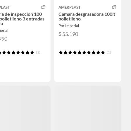
PLAST
AMERPLAST
a de inspeccion 100
Camara desgrasadora 100lt
 polietileno 3 entradas
polietileno
da
Por Imperial
erial
$ 55.190
990
(1)
(1)