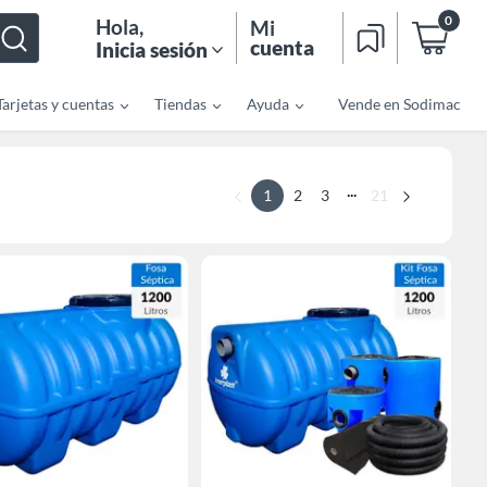
0
Hola
,
Mi
cuenta
Inicia sesión
Tarjetas y cuentas
Tiendas
Ayuda
Vende en Sodimac
...
1
2
3
21