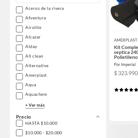
Accesorios moda
Aceros de la rivera
Dormitorio
Afventura
Niños y juguetería
Airolite
Alcazar
AMERPLAST
Alday
Kit Comple
septica 240
All clean
Polietileno
Por Imperial
Alternative
$ 323.990
Amerplast
Aqua
Aquachem
+ Ver más
Precio
HASTA $10.000
$10.000 - $20.000