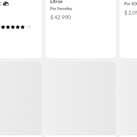
Litros
C
Por S
Por Ferrefex
$ 2.0
$ 42.990
(5)