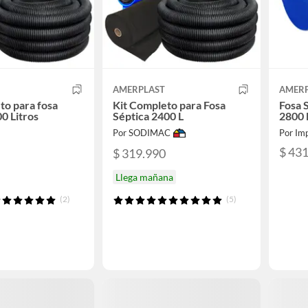
AMERPLAST
AMER
to para fosa
Kit Completo para Fosa
Fosa 
0 Litros
Séptica 2400 L
2800 L
Por SODIMAC
Por Imp
$ 43
$ 319.990
Llega mañana
(2)
(5)