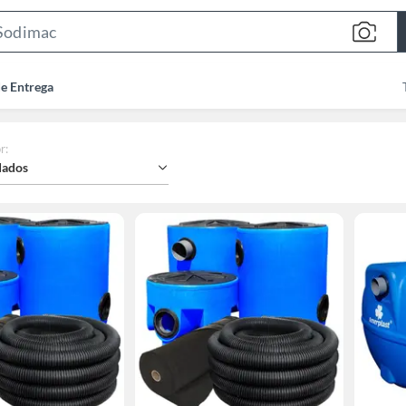
Search
Bar
de Entrega
r
:
ados