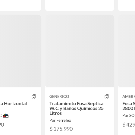
GENERICO
AMER
ca Horizontal
Tratamiento Fosa Septica
Fosa 
W.C y Baños Químicos 25
2800 
Litros
C
Por S
Por Ferrefex
90
$ 42
$ 175.990