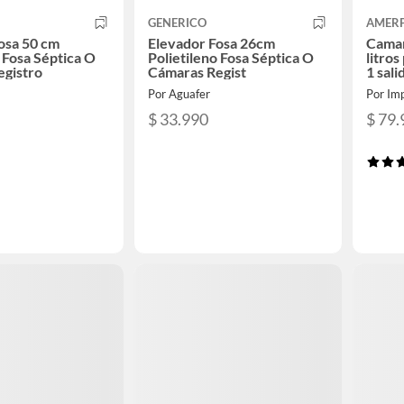
GENERICO
AMER
osa 50 cm
Elevador Fosa 26cm
Camar
 Fosa Séptica O
Polietileno Fosa Séptica O
litros
egistro
Cámaras Regist
1 sali
Por Aguafer
Por Imp
$ 33.990
$ 79.