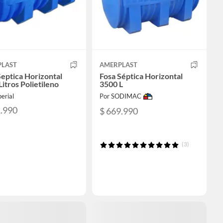
PLAST
AMERPLAST
Septica Horizontal
Fosa Séptica Horizontal
itros Polietileno
3500 L
erial
Por SODIMAC
1.990
$ 669.990
(3)