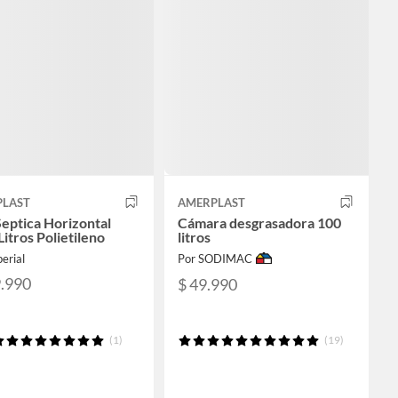
PLAST
AMERPLAST
Septica Horizontal
Cámara desgrasadora 100
itros Polietileno
litros
erial
Por SODIMAC
9.990
$ 49.990
(1)
(19)