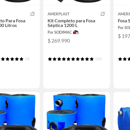
AMERPLAST
AMER
to Para Fosa
Kit Completo para Fosa
Fosa 
00 Litros
Séptica 1200 L
Por S
Por SODIMAC
$ 19
$ 269.990
(3)
(21)