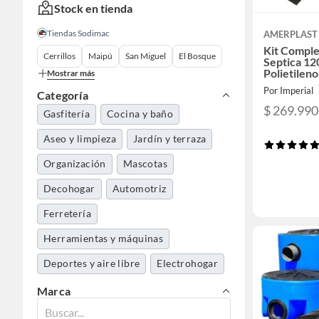
Stock en tienda
Tiendas Sodimac
AMERPLAST
Kit Comple
Cerrillos
Maipú
San Miguel
El Bosque
Septica 12
Polietileno
Mostrar más
Por Imperial
Categoría
$ 269.990
Gasfitería
Cocina y baño
Aseo y limpieza
Jardín y terraza
Organización
Mascotas
Decohogar
Automotriz
Ferretería
Herramientas y máquinas
Deportes y aire libre
Electrohogar
Servicios e intangibles
Marca
Construcción
Muebles
Pinturas