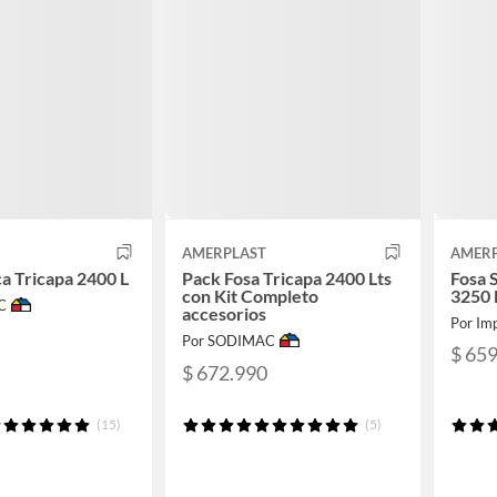
AMERPLAST
AMER
ca Tricapa 2400 L
Pack Fosa Tricapa 2400 Lts
Fosa 
con Kit Completo
3250 L
C
accesorios
Por Imp
Por SODIMAC
$ 65
$ 672.990
(15)
(5)